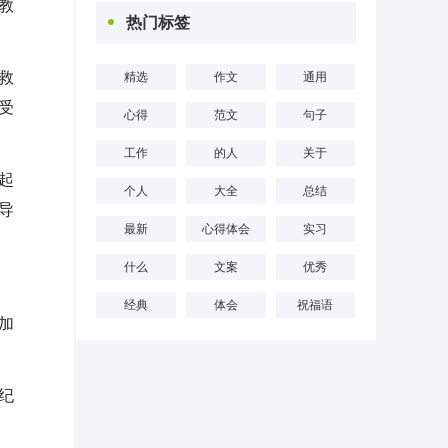
教
热门标签
救
精选
作文
通用
受
心得
范文
句子
工作
的人
关于
起
个人
大全
总结
导
最新
心得体会
实习
什么
文案
优秀
经典
体会
祝福语
加
纪