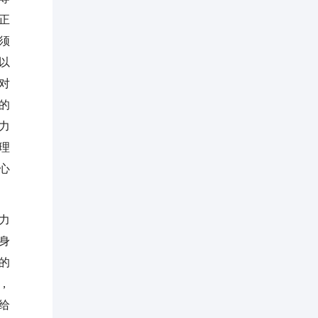
正
须
以
对
的
力
理
心
力
身
的
，
给