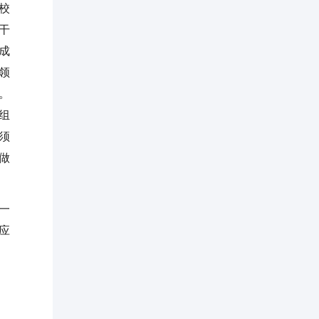
校
干
成
领
。
组
须
做
一
应