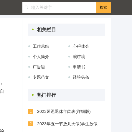
相关栏目
工作总结
心得体会
个人简介
演讲稿
广告语
申请书
专题范文
经验头条
，
自
热门排行
2023延迟退休年龄表(详细版)
1
2023年五一节放几天假(学生放假几天)
2
的