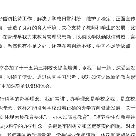
。
信访接待工作，解决了学校日常纠纷，维护了稳定，正面宣传
旗，营造了良好的育人环境，关心支持了教师和学生的发展，比
，在管理早我力求教育管理思想新，以德以学以勤以信树威，言
绩，当然也有不足之处，还存在着创新不够，学习不足等缺点，
有幸参加了十一五第三期校长提高培训，令我耳目一新，深受启发
维，明确了使命。通过认真学习思考，我对如何适应新的教育形
了更加深刻的认识和体会。
科学的办学理念。我们常讲，办学理念是学校之魂，是立校
学理念，这样才能引领学校沿着正确的办学方向健康发展。关于
"体现素质教育要求"、"办人民满意教育"、"培养学生创新精神
不缺少科学的办学理念，关键是牢固树立和坚定落实的问题。对此
到位、老师课堂教学满堂灌、学生课业负担沉重、体罚和变相体罚