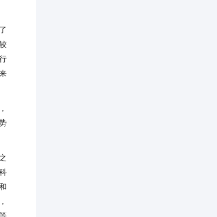
了
较
行
来
，
势
之
科
和
，
等