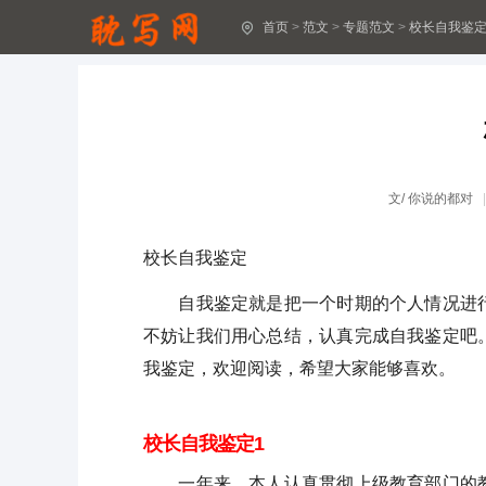
首页
>
范文
>
专题范文
>
校长自我鉴
各种协议书的格式(30篇)
协议书格式范本(通用53篇)
协议书模板(精选33篇)
协议书范本(通用19篇)
文/
你说的都对
协议书范本(精选85篇)
校长自我鉴定
协议书范本(精选50篇)
自我鉴定就是把一个时期的个人情况进行
协议书范本(精选40篇)
不妨让我们用心总结，认真完成自我鉴定吧
我鉴定，欢迎阅读，希望大家能够喜欢。
抗旱应急预案
大学生农村家庭贫困证明书
校长自我鉴定1
村委会贫困生证明15篇(热)
一年来，本人认真贯彻上级教育部门的教