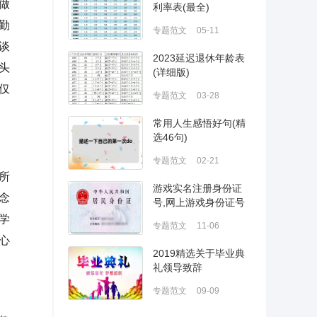
做
利率表(最全)
勤
专题范文
05-11
谈
2023延迟退休年龄表
头
(详细版)
仅
专题范文
03-28
常用人生感悟好句(精
选46句)
专题范文
02-21
所
游戏实名注册身份证
念
号,网上游戏身份证号
码
学
专题范文
11-06
心
2019精选关于毕业典
礼领导致辞
专题范文
09-09