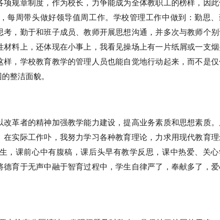
项规章制度，作为校长，力争能成为全体教职工的榜样，因此
，每周带头做好领导值周工作。学校管理工作中做到：勤思、
思考，勤于和班子成员、教师开展思想沟通，并多次与教师个别
性材料上，还体现在小事上，我看见操场上有一片纸屑或一支烟
这样，学校教育教学的管理人员也能自觉地行动起来，而不是仅
园的整洁面貌。
改革者的精神加强教学能力建设，提高业务素质和思想素质。
。在实际工作卟，我努力学习各种教育理论，力求用现代教育理
生，课前心中有腹稿，课后头早有教学反思，课中热爱、关心
将德育于无声中融于智育过程中，学生自律严了，奉献多了，爱