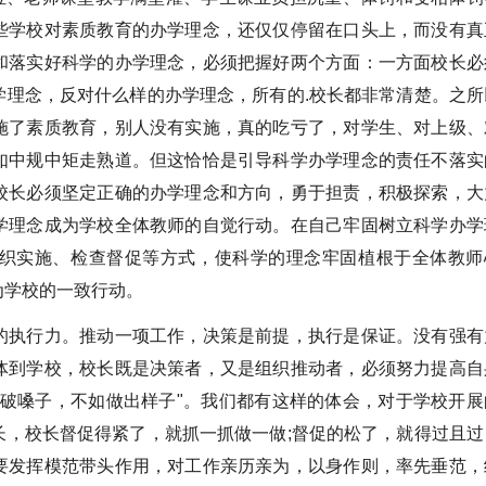
些学校对素质教育的办学理念，还仅仅停留在口头上，而没有真
和落实好科学的办学理念，必须把握好两个方面：一方面校长必
学理念，反对什么样的办学理念，所有的.校长都非常清楚。之所
施了素质教育，别人没有实施，真的吃亏了，对学生、对上级、
如中规中矩走熟道。但这恰恰是引导科学办学理念的责任不落实
校长必须坚定正确的办学理念和方向，勇于担责，积极探索，大
学理念成为学校全体教师的自觉行动。在自己牢固树立科学办学
织实施、检查督促等方式，使科学的理念牢固植根于全体教师
为学校的一致行动。
执行力。推动一项工作，决策是前提，执行是保证。没有强有
体到学校，校长既是决策者，又是组织推动者，必须努力提高自
喊破嗓子，不如做出样子"。我们都有这样的体会，对于学校开展
长，校长督促得紧了，就抓一抓做一做;督促的松了，就得过且过
要发挥模范带头作用，对工作亲历亲为，以身作则，率先垂范，