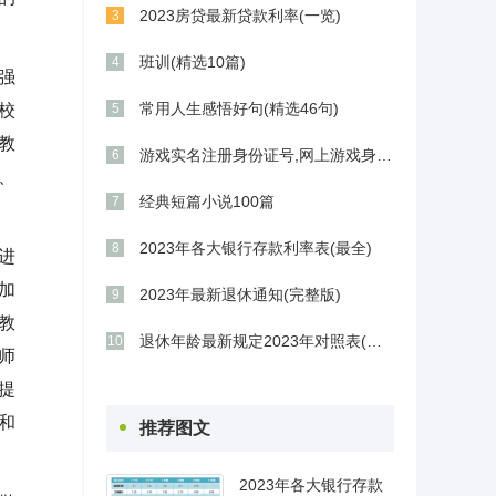
2023房贷最新贷款利率(一览)
3
班训(精选10篇)
4
强
常用人生感悟好句(精选46句)
校
5
教
游戏实名注册身份证号,网上游戏身份证号码
6
、
经典短篇小说100篇
7
2023年各大银行存款利率表(最全)
8
进
加
2023年最新退休通知(完整版)
9
教
退休年龄最新规定2023年对照表(最新版)
10
师
提
和
推荐图文
2023年各大银行存款