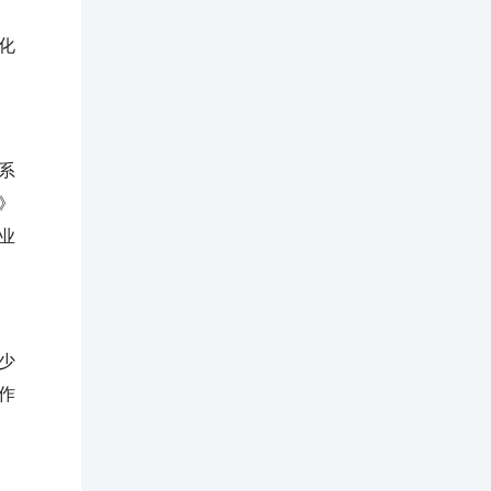
化
系
》
业
少
作