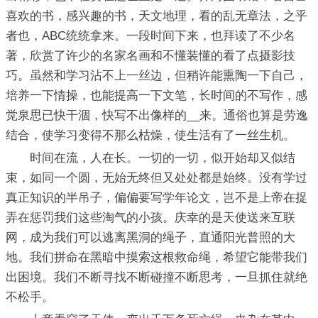
喜欢的书，感兴趣的书，天文地理，看的乱无章法，之乎
者也，ABC统统拿来。一段时间下来，也拜读了不少名
著，欣赏了许少的名家名画和不懂装懂的看了点摄影技
巧。虽然和学习沾不上一丝边，但稍许能熏陶一下自己，
培养一下情操，也能提高一下文笔，长时间的不写作，感
觉泉思已快干涸，快写不出像样的__来。通俗也算是劳逸
结合，使学习变得不那么枯燥，使生活有了一丝生机。
时间在流，人在长。一切的一切，似开始却又似结
束，如同一个圆，无始无终但又处处都是始终。没有学过
真正知识的半吊子，偏偏要写学年论文，岂不是上帝在捉
弄在惩罚我们这些淘气的小孩。庆幸的是天使送来互联
网，成为我们可以逃离黑洞的绳子，直通阳光普照的大
地。我们拼命在黑暗中摸索这根救命绳，希望它能带我们
出困境。我们不断寻找不断碰撞不断思考，一旦抓住就绝
不松手。