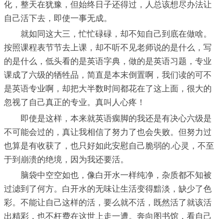
化，整天在犹豫，但始终日子还得过，人总该想尽办法让
自己活下去，即使一事无成。
就如同这大三，忙忙碌碌，却不知自己到底在做啥。
按照课程表节节去上课，却不听不见老师说的是什么，写
的是什么，低头看的是英语字典，做的是英语习题，专业
课成了六级的牺牲品，简直是本末倒置啊，我们读的可不
是英语专业啊，却把大半数时间都花在了这上面，很大的
忽视了自己真正的专业。真叫人心疼！
即使是这样，本来就英语瘸脚的我还是有决心六级是
不可能会过的，真让我相信了努力了也会失败。但努力过
也算是有收获了，也只好如此安慰自己脆弱的.心灵，不至
于到崩溃的绝境，因为我还要活。
脑袋中空空如也，像白开水一样纯净，杂质都不知被
过滤到了何方。白开水的无味让生活变得黯淡，缺少了色
彩。不能让自己这样的活，要么就不活，既然活了就该活
出精彩，也不枉费在这世上走一遭。奔向图书馆，看自己