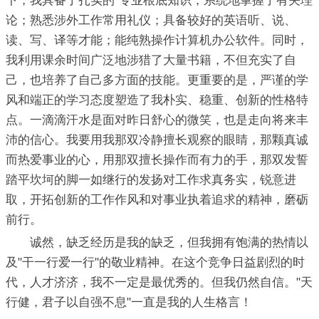
下，我具备了扎实的`专业根底知识，系统地掌握了有关理
论；熟悉涉外工作常用礼仪；具备较好的英语听、说、
读、写、译等才能；能纯熟操作计算机办公软件。同时，
我利用课余时间广泛地涉猎了大量书籍，不但充实了自
己，也培养了自己多方面的技能。更重要的是，严谨的学
风和端正的学习态度塑造了我朴实、稳重、创新的性格特
点。一滴滴汗水是面对昨日舒心的微笑，也是走向将来丰
沛的信心。我要用我那双冷静擅长观察的眼睛，那颗真诚
而热爱事业的心，用那双擅长操作而有力的手，那双发誓
踏平坎坷的脚一如继行的发扬对工作求真务实，锐意进
取，开拓创新的工作作风和对事业执着追求的精神，磨砺
前行。
诚然，缺乏经历是我的缺乏，但我拥有饱满的热情以
及"干一行爱一行"的敬业精神。在这个竞争日益剧烈的时
代，人才济济，我不一定是最优秀的。但我仍然自信。"天
行健，君子以自强不息"一直是我的人生格言！