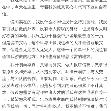
我现就读于清华大学外国语学院日语系。面临毕业正
在中，今天在这里，带着我的诚意真心向您写下这封自荐
信。
说句实在的，我没什么才华也没什么特别技能。我没
有引以骄傲的外表，没有令人惊叹的身材，也没有令人叫
好称赞的本领。我只是万千群众中那些最最普通的一员。
但是说句实话，这个世界上像我这样的人才最普遍最实
在。但是金无足赤人无完人。这样一个简单平凡的我也有
值得我骄傲的地方，相信也有值得您欣赏的地方。
我开朗而率真，真诚而务实。做人很讲信誉，做事很
有原那么和效率，从不拖泥带水。我擅长演讲，与人交
流，与团队的合作。喜欢写作，听音乐。虽然至今为止也
没发表过什么作品，但是从小到大的日记积累了不计其
数。假设您需要有写作根底人才的话我在这里毛遂自荐一
下，希望您承受我。出身农民家庭的我特别懂得珍惜生活
给予我的一切，同时特别能吃苦。我不怕苦不怕难，我只