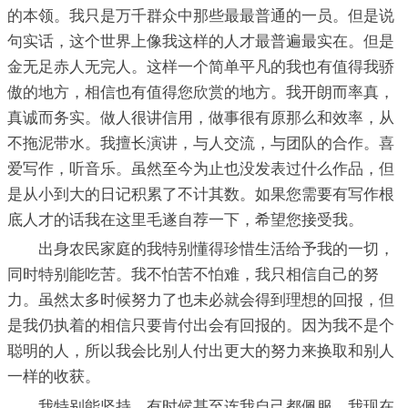
的本领。我只是万千群众中那些最最普通的一员。但是说
句实话，这个世界上像我这样的人才最普遍最实在。但是
金无足赤人无完人。这样一个简单平凡的我也有值得我骄
傲的地方，相信也有值得您欣赏的地方。我开朗而率真，
真诚而务实。做人很讲信用，做事很有原那么和效率，从
不拖泥带水。我擅长演讲，与人交流，与团队的合作。喜
爱写作，听音乐。虽然至今为止也没发表过什么作品，但
是从小到大的日记积累了不计其数。如果您需要有写作根
底人才的话我在这里毛遂自荐一下，希望您接受我。
出身农民家庭的我特别懂得珍惜生活给予我的一切，
同时特别能吃苦。我不怕苦不怕难，我只相信自己的努
力。虽然太多时候努力了也未必就会得到理想的回报，但
是我仍执着的相信只要肯付出会有回报的。因为我不是个
聪明的人，所以我会比别人付出更大的努力来换取和别人
一样的收获。
我特别能坚持，有时候甚至连我自己都佩服。我现在