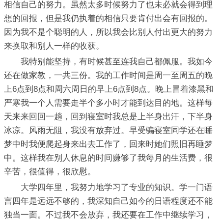
相信自己的努力。虽然太多时候努力了也未必就会得到理
想的回报，但是我仍执着的相信只要肯付出会有回报的。
因为我不是个聪明的人，所以我会比别人付出更大的努力
来换取和别人一样的收获。
我特别能坚持，有时候甚至连我自己都佩服。我如今
还在做家教，一共三份。我的工作时间是周一至周五的晚
上6点到8点和周六周日的早上6点到8点。晚上冒着漆黑和
严寒我一个人需要走半个多小时才能到达目的地。这样每
天来来回回一趟，回到寝室时我总是上半身出汗，下半身
冰凉。风雨无阻，我没有放弃过。早受骗寝室同学还在睡
梦中时我便爬起身来出去工作了，回来时她们照旧再睡梦
中。这样我在别人休息的时间赚够了我每月的生活费，很
辛苦，很值得，很欣慰。
大学四年里，我努力地学习了专业的知识。学一门语
言四年是远远不够的，我深知自己如今的日语程度还不能
独当一面。不过我不会放弃，我还要在工作中继续学习，