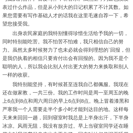
表过什么作品，但是从小到大的日记积累了不计其数。如
果您需要有写作基础人才的话我在这里毛遂自荐一下，希
望您接受我。
出身农民家庭的我特别懂得珍惜生活给予我的一切，
同时特别能吃苦。我不怕苦不怕难，我只相信自己的努
力。虽然太多时候努力了也未必就会得到理想的`回报，但
是我仍执着的相信只要肯付出会有回报的。因为我不是个
聪明的人，所以我会比别人付出更大的努力来换取和别人
一样的收获。
我特别能坚持，有时候甚至连我自己都佩服。我现在
还在做家教，一共三份。我的工作时间是周一至周五的晚
上6点到8点和周六周日的早上6点到8点。晚上冒着漆黑和
严寒我一个人需要走半个多小时才能到达目的地。这样每
天来来回回一趟，回到寝室时我总是上半身出汗，下半身
冰凉。风雨无阻，我没有放弃过。早上当寝室同学还在睡