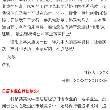
养成的严谨、踏实的工作作风和团结协作的优秀品质，使
我深信自己完全可以在岗位上守业、敬业、更能创业!乐慧
眼，开始我千里之行。疾风知劲草，路遥知马力。古有毛
遂自荐，今有伯乐点将。愿借您伯有待于您通过“使用”来
证明。 最后谨祝贵公司事业蒸蒸日上!
谨附上本人履历一份，详列本人的基本资料，社会实
践，技能和学历。承蒙审阅，不胜感激!
此致
敬礼
自荐人：XXX
日期：XXXX年XX月XX日
日语专业自荐信范文4
我是某某大学应届届经贸日语专业的一名毕业生。悉
闻贵公司在激烈的市场竞争中，始终保持着追求胜利、追