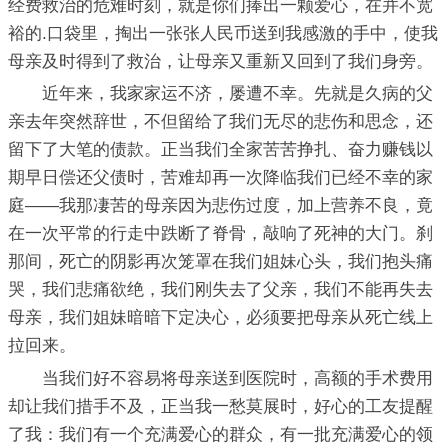
经费救治的危难时刻，就是你们捧出一颗爱心，在并不宽
裕的.口袋里，掏出一张张人民币送到我感激的手中，使我
母亲及时得到了救治，让母亲又重新又回到了我们身旁。
近年来，我家家运不济，屡遭不幸。先就是久病的父
亲去年突然辞世，不但留给了我们无尽的悲伤和思念，还
留下了大笔的债款。正当我们全家苦苦挣扎、奋力赚钱以
期早日偿还父债时，苦难却再一次降临我们已经不幸的家
庭——我那凄苦的母亲因为悲伤过度，加上营养不良，竟
在一次平常的行走中跌断了脊骨，敲响了死神的大门。刹
那间，死亡的阴影再次笼罩在我们姐妹心头，我们抱头痛
哭，我们悲痛欲绝，我们刚失去了父亲，我们不能再失去
母亲，我们姐妹暗暗下定决心，必须要把母亲从死亡线上
拉回来。
当我们好不容易将母亲送到医院时，高额的手术费用
却让我们措手不及，正当我一愁莫展时，好心的工友提醒
了我：我们有一个充满爱心的群众，有一批充满爱心的领