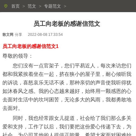
首页
>
范文
>
专题范文
>
员工向老板的感谢信范文
散文网
分享
2022-08-08 17:33:54
员工向老板的感谢信范文1
尊敬的领导：
您们没有一点官架子，您们平易近人，每次来访您们
都和我紧挨着坐在一起，挤在狭小的屋子里，耐心倾听我
的诉说，喜怒哀乐无话不谈，那种亲切的声音使我听得犹
如沐春风之感。我的心态越来越好，始终用一颗感恩的心
去面对生活中的坎坷困苦，无论多大的风雨，我都勇敢地
去面对。
同时，我也经常跟女儿提道，社会给了我们那么多关
爱和支持，工作了以后，我们要把这份爱心传递下去，为
社会、为公司其他的人提供正能量，希望大家面对困难始