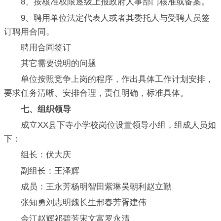
8、按核准权限逐级上报政府人事部门核准或备案。
9、聘用单位法定代表人或者其委托人与受聘人员签
订聘用合同。
聘用合同签订
其它需要说明的问题
单位按照竞争上岗的程序，作出具体工作计划安排，
要求任务清晰、安排合理，责任明确，标准具体。
七、组织领导
成立XX县下寺小学校岗位设置领导小组，组成人员如
下：
组长：伏大庆
副组长：王泽辉
成员：王永芳杨明智田紫琳吴朝利赵立勤
张知勇刘志明魏长生邢春芳胥建伟
余江赵辉祁碧芳宋文富罗永清