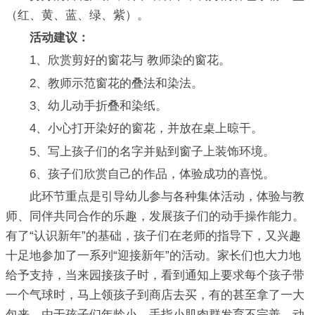
（红、黄、蓝、绿、紫）。
活动建议：
1、欣赏剪好的窗花与 教师染的窗花。
2、教师示范窗花的叠法和染法。
3、幼儿动手折叠和染纸。
4、小心打开染好的窗花，并放在桌上晾干。
5、写上孩子们的名字并贴到窗子上装饰环境。
6、孩子们欣赏自己的作品，体验成功的喜悦。
此环节重点是引导幼儿参与各种集体活动，体验与教
师、同伴共同合作的乐趣，发展孩子们的动手操作能力。
有了“认识新年”的基础，孩子们在老师的指导下，又兴趣
十足地参加了一系列“迎接新年”的活动。家长们也大力地
给予支持，当来园接孩子时，看到通知上要求每个孩子带
一个气球时，马上领孩子到商店去买，有的甚至拿了一大
包来。由于孩子们年龄小，手指小肌肉群发育不完善，动