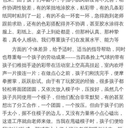
作协调性较差，有的笨拙地涂胶水，粘彩带，有的几条彩
纸同时粘到了一起，有的不会一环套一环，急得跑到老师
跟前求助，还有的色彩搭配得并不协调，甚至胶水涂得衣
服上、彩纸上、桌子上到处都是，但那种认真、那种挚
着，真令人感动。我们尊重孩子们在发展水平、能力等
方面的`个体差异，给予适时、适当的指导帮助，同时
也尊重每一个孩子的劳动成果------当四条拴上气球的带有
孩子们稚拙手迹的彩带在活动室上空高高挂起，室内欢呼
声一片接连一片；在做点心之前，孩子们刚洗完手，便摩
拳擦掌，跃跃欲试。由于有了玩胶泥的经验，很多孩子都
轻松将面团团圆，又依次放入模子中，压按好，虽然几个
孩子共同使用一个模子，但他们配合非常默契，有的甚至
想出了分工合作，一个团圆，一个按压。但由于孩子们的
手太小，握不住模子的边儿，又没有力量将小点心磕出，
这道工序就由老师来做。当我在甩磕模子时，孩子们便给