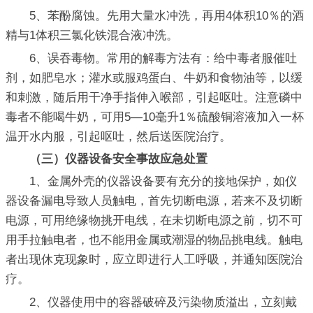
5、苯酚腐蚀。先用大量水冲洗，再用4体积10％的酒
精与1体积三氯化铁混合液冲洗。
6、误吞毒物。常用的解毒方法有：给中毒者服催吐
剂，如肥皂水；灌水或服鸡蛋白、牛奶和食物油等，以缓
和刺激，随后用干净手指伸入喉部，引起呕吐。注意磷中
毒者不能喝牛奶，可用5—10毫升1％硫酸铜溶液加入一杯
温开水内服，引起呕吐，然后送医院治疗。
（三）仪器设备安全事故应急处置
1、金属外壳的仪器设备要有充分的接地保护，如仪
器设备漏电导致人员触电，首先切断电源，若来不及切断
电源，可用绝缘物挑开电线，在未切断电源之前，切不可
用手拉触电者，也不能用金属或潮湿的物品挑电线。触电
者出现休克现象时，应立即进行人工呼吸，并通知医院治
疗。
2、仪器使用中的容器破碎及污染物质溢出，立刻戴