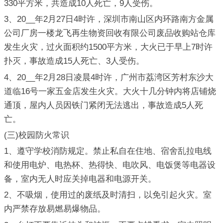
330平方米，共造成10人死亡，9人受伤。
3、20__年2月27日4时许，深圳市南山区内环路南方金属
公司厂房一楼龙飞再生物资回收有限公司废品收购站仓库
发生火灾，过火面积约1500平方米，大火已于早上7时许
扑灭，事故造成15人死亡、3人受伤。
4、20__年2月28日凌晨4时许，广州市荔湾区芳村东沙大
道临16号一家五金店发生火灾。大火十几分钟内将店铺烧
通顶，屋内人员因铁门紧闭无法逃出，事故造成5人死
亡。
(三)校园防火常识
1、遵守学校消防规定。禁止私自在住地、宿舍乱拉电线
和使用电炉、电热杯、热得快、电吹风、电饭煲等电器设
备，室内无人时应关掉电器和电源开关。
2、不吸烟，使用过的废纸及时清扫，以免引起火灾。室
内严禁存放易燃易爆物品。