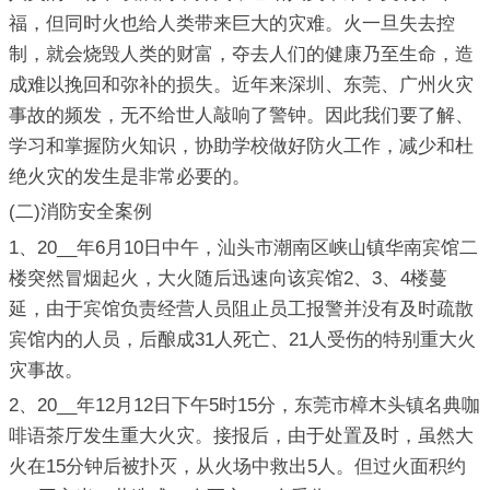
福，但同时火也给人类带来巨大的灾难。火一旦失去控
制，就会烧毁人类的财富，夺去人们的健康乃至生命，造
成难以挽回和弥补的损失。近年来深圳、东莞、广州火灾
事故的频发，无不给世人敲响了警钟。因此我们要了解、
学习和掌握防火知识，协助学校做好防火工作，减少和杜
绝火灾的发生是非常必要的。
(二)消防安全案例
1、20__年6月10日中午，汕头市潮南区峡山镇华南宾馆二
楼突然冒烟起火，大火随后迅速向该宾馆2、3、4楼蔓
延，由于宾馆负责经营人员阻止员工报警并没有及时疏散
宾馆内的人员，后酿成31人死亡、21人受伤的特别重大火
灾事故。
2、20__年12月12日下午5时15分，东莞市樟木头镇名典咖
啡语茶厅发生重大火灾。接报后，由于处置及时，虽然大
火在15分钟后被扑灭，从火场中救出5人。但过火面积约