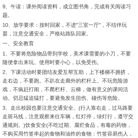
9、午读：课外阅读资料，成立图书角，完成有关阅读习
题。
10、放学要求：按时回家，不进"三室一厅"，不结伴玩
耍，注意交通安全，严格站路队回家。
一、安全教育
1、不要将危险物品带到学校，美术课需要的小刀，不要
随便拿出来玩。使用时要小心，以免受伤。
2、下课活动时要团结友爱互帮互助，上下楼梯不拥挤，
走右边，不要跑。不趴在走廊外的栏杆上。不玩危险游
戏，不疯赶打闹，不爬栏杆、云梯，做有意义的课间活
动。切忌猛追猛打，要避免发生扭伤、碰伤等危险。
3、走出校园也要注意交通安全。(行人靠右走，过马路要
走斑马线，注意观察来往车辆，红灯停，绿灯行，遵守交
通规则。)饮食安全(不吃过期、腐烂食品，有毒的药物，
不购买用竹签串起的食物和油炸的食物：竹签容易伤人，