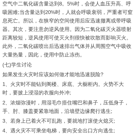
空气中二氧化碳含量达到8。5%时，会使人血压升高、呼
吸困难;当含量达到20%时，人就会呼吸衰弱，严重者可窒
息死亡。所以，在狭窄的空间使用后应迅速撤离或带呼吸
器。其次，要注意勿逆风使用。因为二氧化碳灭火器喷射
距离较短，逆风使用可使灭火剂很快被吹散而影响灭火。
此外，二氧化碳喷出后迅速排出气体并从周围空气中吸收
大量热量，因此，使用中防止冻伤。
(七)学生讨论
如果发生火灾时应该如何做才能地迅速脱险?
1、火灾时不能钻到阁楼、床底、大橱柜内。火势不大
时，要披上浸湿的衣服向外冲;
2、浓烟弥漫时，用湿毛巾捂住嘴巴和鼻子，压低身子，
手、肘、膝盖要紧靠地面，沿墙壁边缘爬行逃生;
3、若身上已着火不可乱跑，要就地打滚使火熄灭;
4、遇火灾不可乘坐电梯，要向安全出口方向逃生;