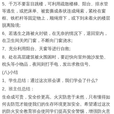
5、千万不要盲目跳楼，可利用疏散楼梯、阳台、排水管
等逃生，或把床单、被套撕成条状连成绳索，紧栓在窗
框、铁栏杆等固定物上，顺绳滑下，或下到未着火的楼层
脱离险境;
6、若逃生之路被火封锁，在无奈的情况下，退回室内，
在卫生间关闭门窗，不断向门窗浇水;
7、充分利用阳台、天窗等进行自救;
8、处在高层建筑被火围困时，要赶快向室外抛沙发垫、
枕头等小物品，夜间则打手电，发出求救信号。
(八)小结
1、学生总结：通过这次班会课，我们学会了什么?
2、班主任总结：
生命成可贵，安全价更高。火灾防患于未然，只有懂得如
何去防范才能使我们的生存环境更加安全。希望通过这次
的防火安全教育班会使同学们提高安全警惕，增强防火意