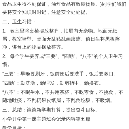
食品卫生得不到保证，油炸食品有致癌物质。)同学们我们
要将安全知识时时记，注意安全处处提。
二、卫生习惯：
1、教室里将桌椅摆放整齐，抽屉内无杂物。地面无纸
屑，教室墙壁、桌面无乱贴乱画痕迹。值日生将黑板擦
净，讲台上的物品摆放整齐。
2、每个学生要养成“三要”、“四勤”、“八不”的个人卫生习
惯。
“三要”：早晚要刷牙，饭前便后要洗手，饭后要漱口。
“四勤”：勤洗澡，勤理发，勤剪指甲、勤换衣。
“八不”：不喝生水，不共用茶杯，不吃零食，不挑食，不
随地吐痰，不乱扔果皮纸屑，不乱倒垃圾，不吸烟。
三、总结：谈谈新学期打算，提出奋斗目标。
小学开学第一课主题班会记录内容第五篇
教学目标：