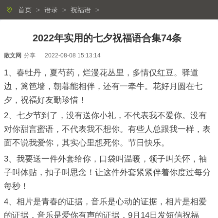
首页
>
语录
>
祝福语
>
2022年实用的七夕祝福语合集74条
散文网
分享
2022-08-08 15:13:14
1、春牡丹，夏芍药，烂漫花丛里，多情仅红豆。驿道
边，篱笆墙，朝暮能相伴，还有一牵牛。花好月圆在七
夕，祝福好友勤珍惜！
2、七夕节到了，没有送你小礼，不代表我不爱你。没有
对你甜言蜜语，不代表我不想你。有些人总跟我一样，表
面不说我爱你，其实心里想死你。节日快乐。
3、我要送一件外套给你，口袋叫温暖，领子叫关怀，袖
子叫体贴，扣子叫思念！让这件外套紧紧伴着你度过每分
每秒！
4、相片是青春的证据，音乐是心动的证据，相片是相爱
的证据，音乐是爱你有声的证据，9月14日发短信祝福