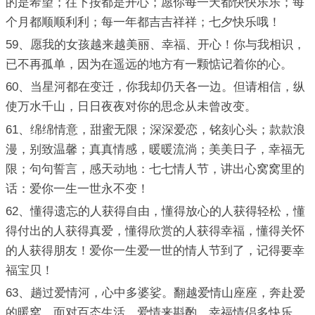
的是希望；往下按都是开心；愿你每一天都快快乐乐；每
个月都顺顺利利；每一年都吉吉祥祥；七夕快乐哦！
59、愿我的女孩越来越美丽、幸福、开心！你与我相识，
已不再孤单，因为在遥远的地方有一颗惦记着你的心。
60、当星河都在变迁，你我却仍天各一边。但请相信，纵
使万水千山，日日夜夜对你的思念从未曾改变。
61、绵绵情意，甜蜜无限；深深爱恋，铭刻心头；款款浪
漫，别致温馨；真真情感，暖暖流淌；美美日子，幸福无
限；句句誓言，感天动地：七七情人节，讲出心窝窝里的
话：爱你一生一世永不变！
62、懂得遗忘的人获得自由，懂得放心的人获得轻松，懂
得付出的人获得真爱，懂得欣赏的人获得幸福，懂得关怀
的人获得朋友！爱你一生爱一世的情人节到了，记得要幸
福宝贝！
63、趟过爱情河，心中多婆娑。翻越爱情山座座，奔赴爱
的暖窝。面对百态生活，爱情来斟酌。幸福情侣多快乐，