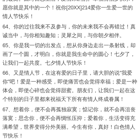
愿你就是其中的一个！祝你[20XX]214爱你一生爱一世的
情人节快乐！
64、你的过往我来不及参与，你的未来我不会再错过！真
诚当中，与你相知趣知；灵犀之间，与你朝夕相伴。
65、你是我一切的出发点，想从你身边走出一条射线，却
画了一个圆，才明白，你就是我生命中的圆心！七夕了，
让我们一起共度。七夕情人节快乐！
66、又是情人节，在这有爱的日子里，请大胆的说"我爱
你"吧！爱是一种感受，即使痛苦也会觉得幸福；爱是一种
体会，即使心碎也会觉得甜蜜。朋友们，让我们一起在这
个特别的日子里都来祝福天下所有有情人终成眷属！
67、想着你，便不会再孤独寂寞；惦记你，就不会再沮丧
落寞；思念你，便不会再惆怅压抑；爱着你，生活变得充
满希望，世界变得分外美丽。今生有你，真好！白色情人
节快乐！