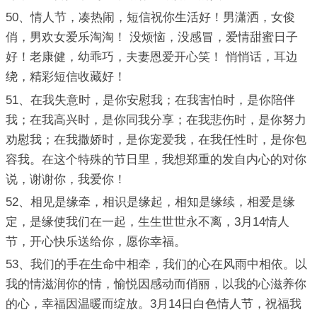
50、情人节，凑热闹，短信祝你生活好！男潇洒，女俊
俏，男欢女爱乐淘淘！ 没烦恼，没感冒，爱情甜蜜日子
好！老康健，幼乖巧，夫妻恩爱开心笑！ 悄悄话，耳边
绕，精彩短信收藏好！
51、在我失意时，是你安慰我；在我害怕时，是你陪伴
我；在我高兴时，是你同我分享；在我悲伤时，是你努力
劝慰我；在我撒娇时，是你宠爱我，在我任性时，是你包
容我。在这个特殊的节日里，我想郑重的发自内心的对你
说，谢谢你，我爱你！
52、相见是缘牵，相识是缘起，相知是缘续，相爱是缘
定，是缘使我们在一起，生生世世永不离，3月14情人
节，开心快乐送给你，愿你幸福。
53、我们的手在生命中相牵，我们的心在风雨中相依。以
我的情滋润你的情，愉悦因感动而俏丽，以我的心滋养你
的心，幸福因温暖而绽放。3月14日白色情人节，祝福我