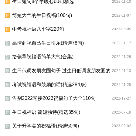
生日短句8个字暖心60句精选
2022-11-10
荐
简短大气的生日祝福(100句)
2022-11-07
荐
中考祝福语八个字220句
2023-05-05
荐
高情商祝自己生日快乐(精选78句)
2022-11-17
荐
给领导祝福语简单大气(合集)
2022-11-29
荐
生日低调发朋友圈句子 过生日低调发朋友圈的句子(精选73句)
2022-11-13
荐
考试祝福语和鼓励的话(精选284条)
2022-11-25
荐
告别2022迎接2023祝福句子大全110句
2022-12-27
荐
生日祝福语 简短独特(精选35句)
2022-07-18
荐
关于升学宴的祝福语(精选50句)
2023-02-02
荐