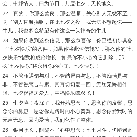
会，中邦情人，曰为节日，共度七夕，天长地久。
22、真的，你那么善良，那么温顺，关心别人无微不至，
为了别人甘愿捐躯，在此七夕之夜，我无法不想起你——
牛儿，我也多么希望有你这么一头神奇的牛儿。
23、如果你收到这条信息，那么恭喜你，你已经初步具备
了"七夕快乐"的条件，如果你将此短信转发，那么你的"七
夕快乐"指数将成倍增长，如果你不小心将它删除，那
么"七夕快乐"将永留你的心间。七夕快乐！
24、不管相遇错与对，不管结局喜与悲，不管痴情是与
非，不管眷恋苦与累。真真切切爱一回，无怨无悔相伴
陪。七夕祝福送爱人，幸福快乐蝶双飞！
25、七夕咯！夜深了，我开始思念了，思念你的发髻，思
念你的鼻息，思念你走路时的小心翼翼，思念你爱我时的
无声无息。因为爱情，我们化作了整体。
26、银河水长，阻隔不了心中思念；七七月斗，也能遥寄