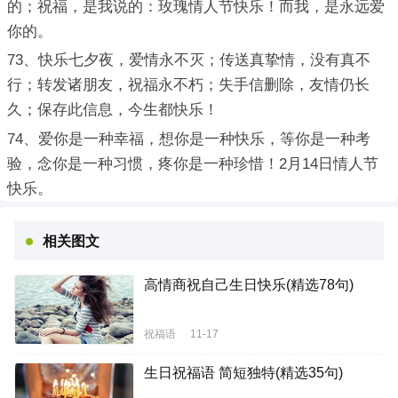
的；祝福，是我说的：玫瑰情人节快乐！而我，是永远爱
你的。
73、快乐七夕夜，爱情永不灭；传送真挚情，没有真不
行；转发诸朋友，祝福永不朽；失手信删除，友情仍长
久；保存此信息，今生都快乐！
74、爱你是一种幸福，想你是一种快乐，等你是一种考
验，念你是一种习惯，疼你是一种珍惜！2月14日情人节
快乐。
相关图文
高情商祝自己生日快乐(精选78句)
祝福语
11-17
生日祝福语 简短独特(精选35句)