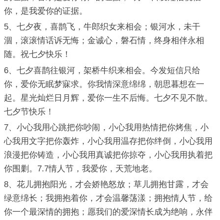
你，是我爱你的证据。
5、七夕夜，喜鹊飞，牛郎织女来相会；银河水，未干
涸，滚滚情话诉无悔；金诚心，磐石情，终身相伴永相
随。祝七夕快乐！
6、七夕喜鹊往银河，架桥牛织来相会。今发短信只给
你，爱你无眠梦寐求。你我情深意绵绵，朝思暮想在一
起。星光灿烂日月辉，爱你一生不后悔。七夕不见不散。
七夕节快乐！
7、小心我用心跳把你吵闹，小心我用热情把你烤焦，小
心我用文字把你轰炸，小心我用温存把你绊倒，小心我用
浪漫把你铸造，小心我用真诚把你掠夺，小心我用执着把
你围剿。7.7情人节，我爱你，天荒地老。
8、花儿拥抱阳光，才会娇艳怒放；草儿拥抱甘露，才会
绿意绵长；我拥抱着你，才会温馨荡漾；拥抱情人节，给
你一个最深情的拥抱；愿我们的爱深情长成为绝响，永伴