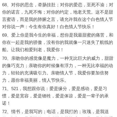
68、对你的思念，牵肠挂肚；对你的爱恋，至死不渝；对
你的诺言，九死不悔；对你的约定，地老天荒。这不是甜
言蜜语，而是我的肺腑之言，请允许我在这个白色情人节
对你说一声：今生有你真好！白色情人节快乐！
69、爱上你是我今生的幸福，想你是我最甜蜜的痛苦，和
你在一起是我的骄傲，没有你的我就像一只迷失了航线的
船。让我们相爱到老，我爱你！
70、亲吻你的感觉像是魔力，一种无比巨大的威力，甜甜
的像巧克力；亲吻你的时候像有浮力，一种无比幸福的动
力，轻轻的充满吸引力。亲吻情人节，我爱你要加倍努
力，愿你幸福美丽，情人节快乐。
71、521，我想跟你说：爱是缘分，爱是感动，爱是习
惯，爱是宽容，爱是牺牲，爱是体谅，爱是一辈子的承
诺！
72、情书，是我写的；电话，是我打的；玫瑰，是我送