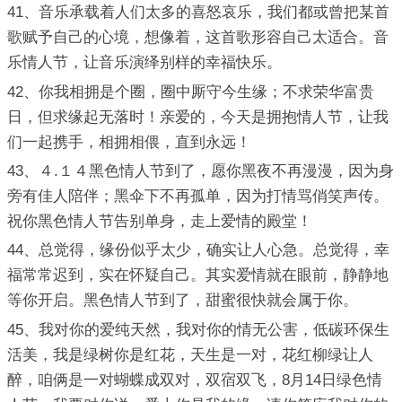
41、音乐承载着人们太多的喜怒哀乐，我们都或曾把某首
歌赋予自己的心境，想像着，这首歌形容自己太适合。音
乐情人节，让音乐演绎别样的幸福快乐。
42、你我相拥是个圈，圈中厮守今生缘；不求荣华富贵
日，但求缘起无落时！亲爱的，今天是拥抱情人节，让我
们一起携手，相拥相偎，直到永远！
43、４.１４黑色情人节到了，愿你黑夜不再漫漫，因为身
旁有佳人陪伴；黑伞下不再孤单，因为打情骂俏笑声传。
祝你黑色情人节告别单身，走上爱情的殿堂！
44、总觉得，缘份似乎太少，确实让人心急。总觉得，幸
福常常迟到，实在怀疑自己。其实爱情就在眼前，静静地
等你开启。黑色情人节到了，甜蜜很快就会属于你。
45、我对你的爱纯天然，我对你的情无公害，低碳环保生
活美，我是绿树你是红花，天生是一对，花红柳绿让人
醉，咱俩是一对蝴蝶成双对，双宿双飞，8月14日绿色情