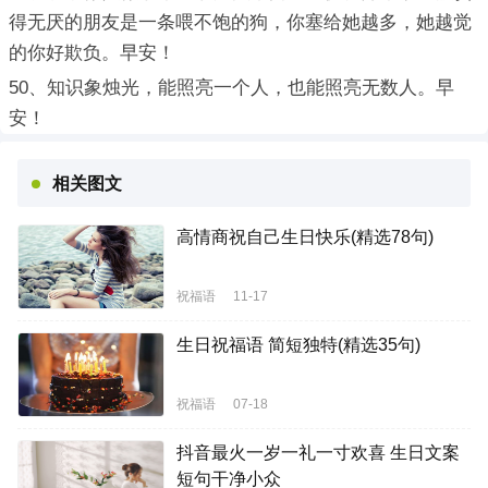
得无厌的朋友是一条喂不饱的狗，你塞给她越多，她越觉
的你好欺负。早安！
50、知识象烛光，能照亮一个人，也能照亮无数人。早
安！
相关图文
高情商祝自己生日快乐(精选78句)
祝福语
11-17
生日祝福语 简短独特(精选35句)
祝福语
07-18
抖音最火一岁一礼一寸欢喜 生日文案
短句干净小众