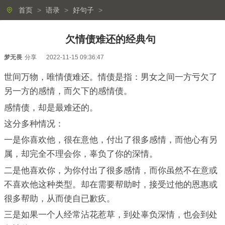
首页
>
语录
>
好句子
>
欠情债难还的经典句
梦无畏
分享
2022-11-15 09:36:47
世间万物，唯情债难还。情债是指：男女之间一方亏欠了
另一方的感情，而欠下的感情债。
感情债，却是最难还的。
这分多种情况：
一是你喜欢他，很在意他，付出了很多感情，而他心有另
属，却完全不理会你，辜负了你的深情。
二是他喜欢你，为你付出了很多感情，而你虽然不在意或
不喜欢他这种类型。却在需要帮助时，接受过他的恩惠或
很多帮助，从而使自已歉疚。
三是如果一个人经常沾花惹草，到处辜负深情，也会到处