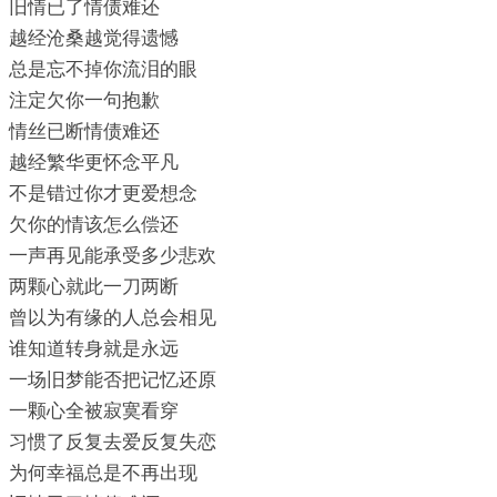
旧情已了情债难还
越经沧桑越觉得遗憾
总是忘不掉你流泪的眼
注定欠你一句抱歉
情丝已断情债难还
越经繁华更怀念平凡
不是错过你才更爱想念
欠你的情该怎么偿还
一声再见能承受多少悲欢
两颗心就此一刀两断
曾以为有缘的人总会相见
谁知道转身就是永远
一场旧梦能否把记忆还原
一颗心全被寂寞看穿
习惯了反复去爱反复失恋
为何幸福总是不再出现