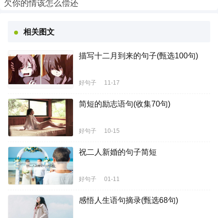
欠你的情该怎么偿还
相关图文
描写十二月到来的句子(甄选100句)
好句子
11-17
简短的励志语句(收集70句)
好句子
10-15
祝二人新婚的句子简短
好句子
01-11
感悟人生语句摘录(甄选68句)