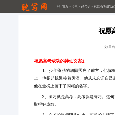
首页
>
语录
>
好句子
>
祝愿高考成功
高考朋友圈文案简单
祝愿高考成功的神仙文案
祝愿
祝愿高考考生的文案
即将高考的文案收藏
文/
星启
(优)高考励志文案
祝愿高考成功的神仙文案1
祝福高考的朋友圈文案怎么写
1、少年蓬勃的朝阳照亮了前方，他挥舞
上，他扬起帆迎接着风浪。他从未忘记自己
高考励志文案共15篇
他在金榜上留下了闪耀的名字。
高考文案,高考文案励志简短一句话
2、练习就是高考，高考就是练习。这句简
高考百日誓师誓词文案
取得好成绩。
高考励志文案抖音走心