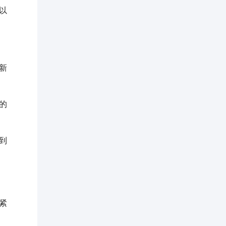
以
新
的
到
紧