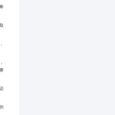
希
取
，
，
赛
迈
的