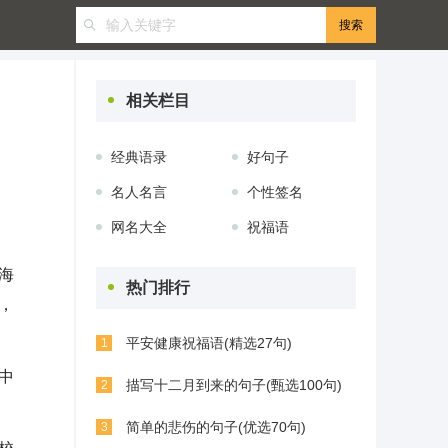
相关栏目
经典语录
好句子
名人名言
个性签名
网名大全
祝福语
海
热门排行
，
平安健康祝福语(精选27句)
1
中
描写十二月到来的句子(甄选100句)
2
简单的悲伤的句子(优选70句)
3