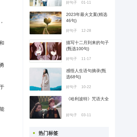
好句子
01-11
2023年最火文案(精选
46句)
，
好句子
12-28
描写十二月到来的句子
和
(甄选100句)
好句子
11-17
勇
感悟人生语句摘录(甄
选68句)
于
好句子
10-22
《哈利波特》咒语大全
能
好句子
03-11
热门标签