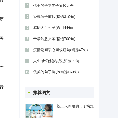
校
优美的语文句子摘抄大全
4
经典句子摘抄(精选310句)
5
历
感悟人生句子(通用44句)
6
美
干净治愈文案(精选700句)
7
疫情期间暖心问候短句(精选47句)
8
人生感悟佛教说说(汇编29句)
9
而
优美的句子摘抄(精选160句)
10
行
推荐图文
一
祝二人新婚的句子简短