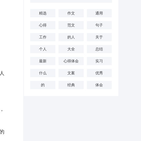
精选
作文
通用
。
心得
范文
句子
工作
的人
关于
个人
大全
总结
最新
心得体会
实习
人
什么
文案
优秀
的
经典
体会
，
的