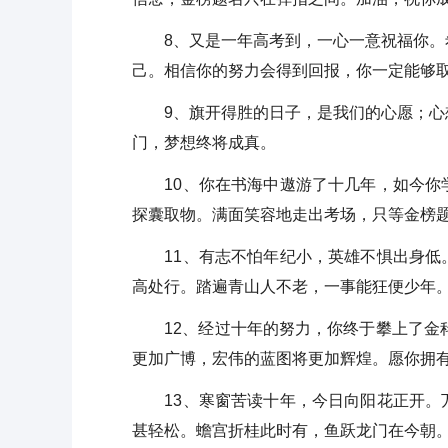
8、又是一年高考到，一心一意祝福你。希
己。相信你的努力会得到回报，你一定能够
9、旗开得胜的日子，是我们的心愿；心想
门，梦想终将成真。
10、你在书海中遨游了十几年，如今你学
探囊取物。满面笑容地走出考场，只等金榜
11、有志不怕年纪小，英雄不惧出身低。
高处行。踏遍青山人不老，一事能狂便少年
12、经过十年的努力，你终于攀上了金科
更加广博，宏伟的蓝图将更加辉煌。愿你拥
13、寒窗苦读十年，今日向阳花正开。万
甚轻松。蟾宫折桂此时有，鱼跃龙门在今朝