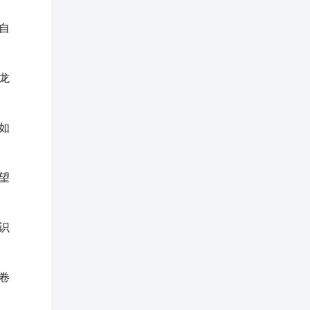
自
龙
如
望
识
卷