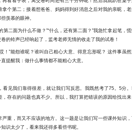
，再看看手表，离交卷时间还有三十分钟呢！然后我就趴在桌子
准拿个第二；接着想爸爸、妈妈得到好消息之后对我的亲昵，老
那些羡慕的眼神。
第二面为什么不做？”“什么，还有第二面？”我急忙拿起笔，慌
交卷的铃声已经响起了，监考老师无情的收走了我的试卷！
！”能怨谁呢？谁叫自己粗心大意、得意忘形呢？ 这件事虽然
一直提醒我：做什么事情都不能粗心大意。
见我们靠得很差，就让我们写反思。我既然考了75。5分。
差，存在的问题也真不少。所以，我打算把错误的原因给找出来
严重，而又不应该的地方。这一题是让我们写一些课外知识，
外知识太少了，看来我还得多看些书呢。