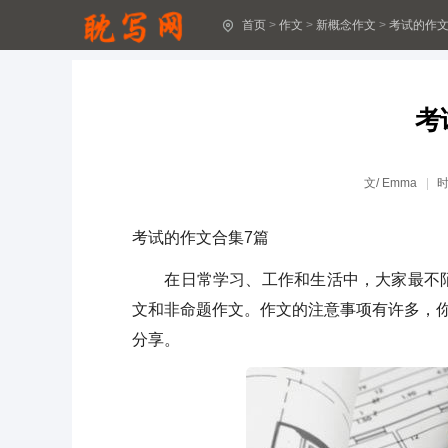
首页
>
作文
>
新概念作文
>
考试的作文
激烈的足球赛作文汇总(15篇)
对手作文6篇(热)
考
假文盲漫画作文15篇(经典)
课堂游戏小学作文
文/
Emma
关于勤奋的的作文
考试的作文合集7篇
一起来看“流星雨”
在日常学习、工作和生活中，大家最不陌
关于保护环境的作文精品2篇
文和非命题作文。作文的注意事项有许多，
分享。
(精品)珍惜时间作文5篇
学溜冰作文(精品)
田径运动会作文15篇[荐]