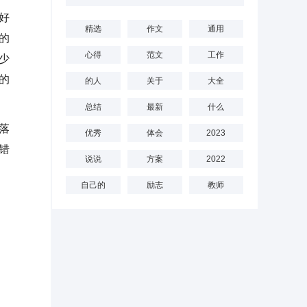
好
精选
作文
通用
的
心得
范文
工作
少
的
的人
关于
大全
总结
最新
什么
落
优秀
体会
2023
错
说说
方案
2022
自己的
励志
教师