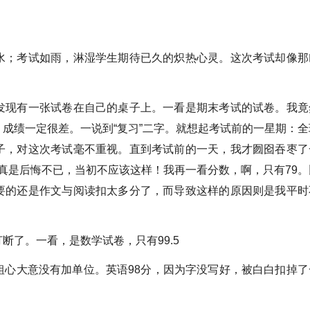
；考试如雨，淋湿学生期待已久的炽热心灵。这次考试却像那
现有一张试卷在自己的桌子上。一看是期末考试的试卷。我竟
成绩一定很差。一说到“复习”二字。就想起考试前的一星期：全
子，对这次考试毫不重视。直到考试前的一天，我才囫囵吞枣了
事真是后悔不已，当初不应该这样！我再一看分数，啊，只有79。
要的还是作文与阅读扣太多分了，而导致这样的原因则是我平时
了。一看，是数学试卷，只有99.5
大意没有加单位。英语98分，因为字没写好，被白白扣掉了