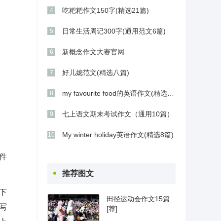
吃粑粑作文150字(精选21篇)
4
日常生活周记300字(通用范文6篇)
5
新概念作文大赛官网
6
好儿媳范文(精选八篇)
7
my favourite food的英语作文(精选21篇)
8
七上语文期末考试作文（通用10篇）
9
My winter holiday英语作文(精选8篇)
10
件
推荐图文
下
田径运动会作文15篇
写
[荐]