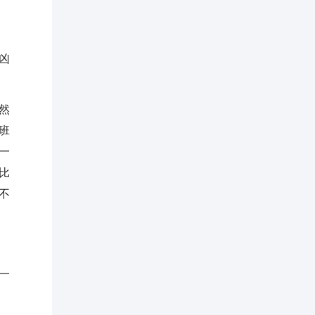
凶
然
班
一
比
不
一