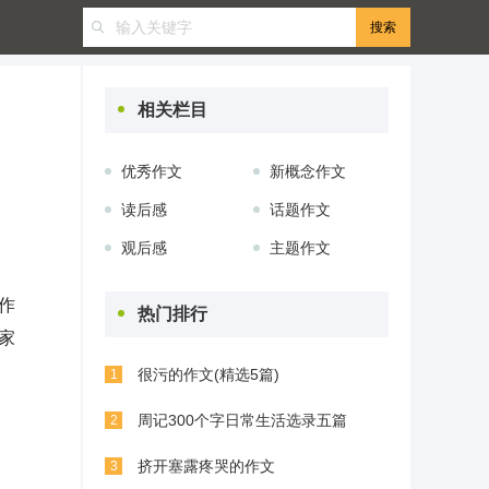
相关栏目
优秀作文
新概念作文
读后感
话题作文
观后感
主题作文
作
热门排行
家
很污的作文(精选5篇)
1
周记300个字日常生活选录五篇
2
挤开塞露疼哭的作文
3