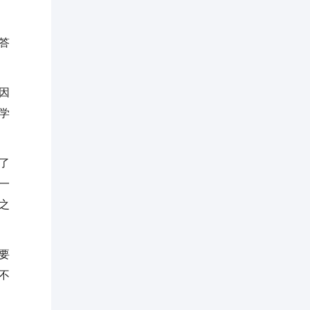
答
因
学
了
一
之
要
不