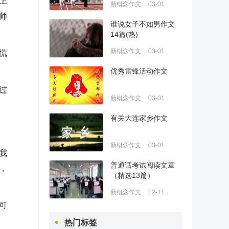
上
新概念作文
03-01
师
谁说女子不如男作文
14篇(热)
新概念作文
03-01
慌
优秀雷锋活动作文
过
新概念作文
03-01
有关大连家乡作文
新概念作文
03-01
我
普通话考试阅读文章
，
（精选13篇）
新概念作文
12-11
可
热门标签