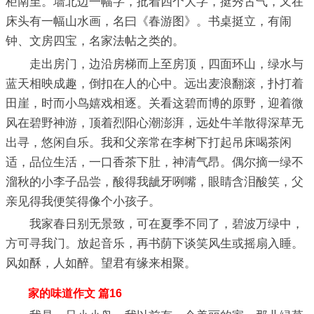
柜南至。墙北边一幅字，批着四个大字，挺秀古气，又在
床头有一幅山水画，名曰《春游图》。书桌挺立，有闹
钟、文房四宝，名家法帖之类的。
走出房门，边沿房梯而上至房顶，四面环山，绿水与
蓝天相映成趣，倒扣在人的心中。远出麦浪翻滚，扑打着
田崖，时而小鸟嬉戏相逐。关看这碧而博的原野，迎着微
风在碧野神游，顶着烈阳心潮澎湃，远处牛羊散得深草无
出寻，悠闲自乐。我和父亲常在李树下打起吊床喝茶闲
适，品位生活，一口香茶下肚，神清气昂。偶尔摘一绿不
溜秋的小李子品尝，酸得我龇牙咧嘴，眼睛含泪酸笑，父
亲见得我便笑得像个小孩子。
我家春日别无景致，可在夏季不同了，碧波万绿中，
方可寻我门。放起音乐，再书荫下谈笑风生或摇扇入睡。
风如酥，人如醉。望君有缘来相聚。
家的味道作文 篇16