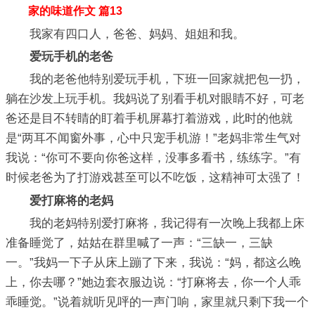
家的味道作文 篇13
我家有四口人，爸爸、妈妈、姐姐和我。
爱玩手机的老爸
我的老爸他特别爱玩手机，下班一回家就把包一扔，
躺在沙发上玩手机。我妈说了别看手机对眼睛不好，可老
爸还是目不转睛的盯着手机屏幕打着游戏，此时的他就
是“两耳不闻窗外事，心中只宠手机游！”老妈非常生气对
我说：“你可不要向你爸这样，没事多看书，练练字。”有
时候老爸为了打游戏甚至可以不吃饭，这精神可太强了！
爱打麻将的老妈
我的老妈特别爱打麻将，我记得有一次晚上我都上床
准备睡觉了，姑姑在群里喊了一声：“三缺一，三缺
一。”我妈一下子从床上蹦了下来，我说：“妈，都这么晚
上，你去哪？”她边套衣服边说：“打麻将去，你一个人乖
乖睡觉。”说着就听见呯的一声门响，家里就只剩下我一个