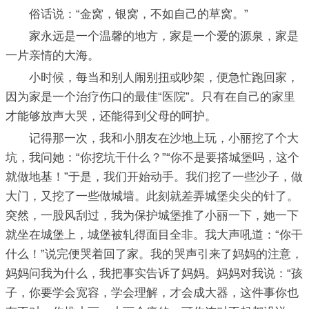
俗话说：“金窝，银窝，不如自己的草窝。”
家永远是一个温馨的地方，家是一个爱的源泉，家是
一片亲情的大海。
小时候，每当和别人闹别扭或吵架，便急忙跑回家，
因为家是一个治疗伤口的最佳“医院”。只有在自己的家里
才能够放声大哭，还能得到父母的呵护。
记得那一次，我和小朋友在沙地上玩，小丽挖了个大
坑，我问她：“你挖坑干什么？”“你不是要搭城堡吗，这个
就做地基！”于是，我们开始动手。我们挖了一些沙子，做
大门，又挖了一些做城墙。此刻就差弄城堡尖尖的针了。
突然，一股风刮过，我为保护城堡推了小丽一下，她一下
就坐在城堡上，城堡被轧得面目全非。我大声吼道：“你干
什么！”说完便哭着回了家。我的哭声引来了妈妈的注意，
妈妈问我为什么，我把事实告诉了妈妈。妈妈对我说：“孩
子，你要学会宽容，学会理解，才会成大器，这件事你也