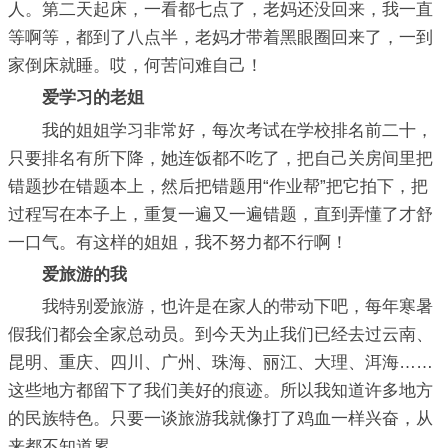
人。第二天起床，一看都七点了，老妈还没回来，我一直
等啊等，都到了八点半，老妈才带着黑眼圈回来了，一到
家倒床就睡。哎，何苦问难自己！
爱学习的老姐
我的姐姐学习非常好，每次考试在学校排名前二十，
只要排名有所下降，她连饭都不吃了，把自己关房间里把
错题抄在错题本上，然后把错题用“作业帮”把它拍下，把
过程写在本子上，重复一遍又一遍错题，直到弄懂了才舒
一口气。有这样的姐姐，我不努力都不行啊！
爱旅游的我
我特别爱旅游，也许是在家人的带动下吧，每年寒暑
假我们都会全家总动员。到今天为止我们已经去过云南、
昆明、重庆、四川、广州、珠海、丽江、大理、洱海……
这些地方都留下了我们美好的痕迹。所以我知道许多地方
的民族特色。只要一谈旅游我就像打了鸡血一样兴奋，从
来都不知道累。