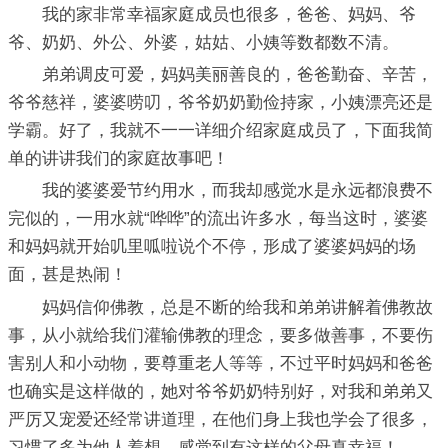
我的家非常幸福家庭成员也很多，爸爸、妈妈、爷
爷、奶奶、外公、外婆，姑姑、小姨等数都数不清。
弟弟调皮可爱，妈妈美丽善良的，爸爸勤奋、辛苦，
爷爷慈祥，婆婆唠叨，爷爷奶奶勤俭持家，小姨漂亮还是
学霸。好了，我就不一一详细介绍家庭成员了，下面我简
单的讲讲我们的家庭故事吧！
我的婆婆爱节约用水，而我却感觉水是永远都浪费不
完似的，一用水就“哗哗”的流出许多水，每当这时，婆婆
和妈妈就开始叽里呱啦说个不停，形成了婆婆妈妈的场
面，甚是热闹！
妈妈信仰佛教，总是不断的给我和弟弟讲解着佛教故
事，从小就给我们灌输佛教的理念，要多做善事，不要伤
害别人和小动物，要尊重老人等等，不过平时妈妈和爸爸
也确实是这样做的，她对爷爷奶奶特别好，对我和弟弟又
严厉又宠爱还经常讲道理，在他们身上我也学会了很多，
习惯了多为他人着想，感觉到有这样的父母真幸福！