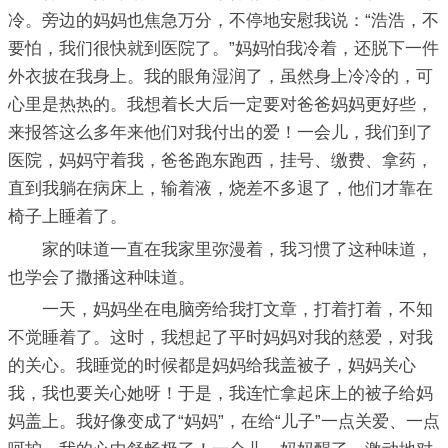
冷。旁边的妈妈也焦急万分，不停地安慰我说：“浩浩，不
要怕，我们很快就到医院了。”妈妈怕我冷着，还脱下一件
外衣披在我身上。我的眼角湿润了，虽然身上冷冷的，可
心里是热热的。我想着长大后一定要对爸爸妈妈更好些，
来报答这么多年来他们对我付出的爱！一会儿，我们到了
医院，妈妈守着我，爸爸跑东跑西，挂号、缴费、拿药，
直到我躺在病床上，输着液，烧差不多退了，他们才靠在
椅子上睡着了。
家的味道一直在我家里弥漫着，我习惯了这种味道，
也学会了撒播这种味道。
一天，妈妈坐在电脑旁给我打文章，打着打着，不知
不觉睡着了。这时，我想起了平时妈妈对我的慈爱，对我
的关心。我睡觉的时候都是妈妈给我盖被子，妈妈关心
我，我也要关心她呀！于是，我连忙拿起床上的被子给妈
妈盖上。我好像变成了“妈妈”，在给“儿子”一点关爱、一点