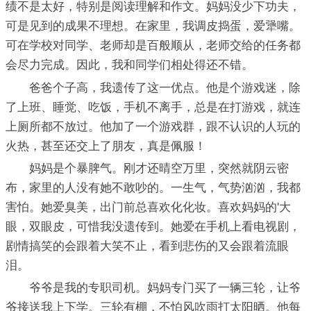
绩不是太好，特别是阅读理解和作文。妈妈没少下功夫，
可是见到的成果不理想。在家里，我调皮捣蛋，爱犟嘴。
可在学校对同学、老师却是百般顺从，老师交给的任务都
会尽力完成。因此，我和同学们相处得还不错。
爸爸个子高，我遗传了这一优点。他是个游戏迷，除
了上班、睡觉、吃饭，手机不离手，总是在打游戏，就连
上厕所都不放过。他加了一个游戏群，跟不认识的人玩的
火热，甚至还交上了朋友，真是佩服！
妈妈是个暴脾气。刚才还晴空万里，突然就阴云密
布，家里的人没有她不敢吵的。一生气，气势汹汹，我都
害怕。她爱臭美，出门前总喜欢化化妆。喜欢妈妈的'大
眼，双眼皮，可惜我没遗传到。她爱在手机上看电视剧，
剧情搞笑的会跟着大笑不止，看到悲伤的又会跟着流眼
泪。
爷爷是我的专职司机。妈妈专门买了一辆三轮，让爷
爷接送我上下学。三轮有棚，不怕风吹雨打太阳晒。他每