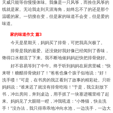
天威只能等你慢慢体味。我像是一只风筝，而拴住风筝的
线就是家。无论我走到天涯海角，始终忘不了的还是那个
温暖的家。一切搜在变，但是家的味道不会变，但是爱的
味道。
家的味道作文 篇3
今天是星期天，妈妈买了排骨，可把我高兴极了。
排骨是我的最爱。还没烧好我好像已经闻到了香味，
馋得口水都流了下来。我不断地催妈妈赶快把排骨烧好。
好不容易等到了中午。终于听到妈妈在厨房里喊：“快
来呀！糖醋排骨烧好了！”爸爸也像个孩子似地说：“好！
洗手喽！”可是，在书房的我正看到了故事的精彩处。只听
妈妈说：“谁来迟了就没有排骨吃啦！”于是，我立刻放下
书，冲出房间，奔到桌边，用手抓了一块塞进嘴里啃了起
来。妈妈见了大眼睛一瞪，冲我吼道：“小馋猫，快去洗
手！”没办法，我只得乖乖地冲向水池，一边洗手，一边大