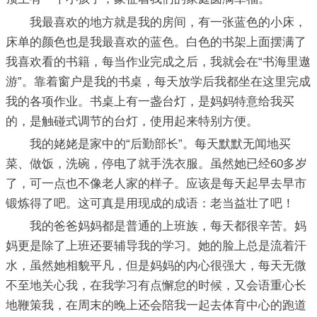
我最喜欢的地方就是我的房间，有一张蓝色的小床，
床单的颜色也是我最喜欢的蓝色。白色的书架上面摆满了
我喜欢看的书籍，每当作业完成之后，我就会在“书海里遨
游”。靠着窗户是我的书桌，每天放学后我都坐在这里完成
我的各项作业。书桌上有一盏台灯，是妈妈特意给我买
的，是触碰式调节的台灯，使用起来特别方便。
我的姥姥是家中的“后勤部长”。每天默默无闻地买
菜、做饭，洗碗，停电了就手洗衣服。虽然她已经60多岁
了，可一点也不像老人家的样子。应该是每天起早去早市
锻炼得了吧。这可真是用现成的成语：老当益壮了吧！
我的爸爸妈妈都是普通的上班族，每天都很辛苦。妈
妈更是除了上班还要辅导我的学习。她的脸上总是流着汗
水，虽然她相貌平凡，但是妈妈的内心很强大，每天无微
不至地关心我，在我学习有点懈怠的时候，又会语重心长
地鞭策我，在周末的晚上还会陪我一起去体育中心的跑道