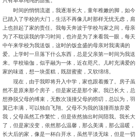
只有单单纯纯的甜蜜。
时间的悄悄流逝，我逐渐长大，童年稚嫩的脚，如今
已踏入了学校的大门，生活不再像儿时那样无忧无虑，肩
上也担起了家的责任。我每天奔波于学校与家之间，母亲
为了不耽误我的学习时间，也许是为了来看我一眼，每天
中午来学校为我送饭，这时的饭盒盛的母亲对我满满的
爱。上学时一旦落下什么东西，总是父亲第一时间为我送
来。学校瑜伽，似乎融为一体，近在咫尺。儿时充满爱的
家的味道，想一块蛋糕，既甜蜜蜜，又软绵绵。
现在，由于我即将升入中学，家也跟着搬了。房子虽
然不是原来那个房子，但是家还是那个家。我已长大，总
想挣脱父母的缚束，无数次顶撞父母的唠叨，总以为，羽
翼已丰满，可以独自飞翔。父母不为我的顶撞而放弃爱
我，父母虽然工作繁忙，但是依然抽出时间陪我。我长大
了，但是家没变，依然那么温馨，那么美满，那么温暖，
长大后的家，像是一杯白开水，虽然平淡无味，但是一切