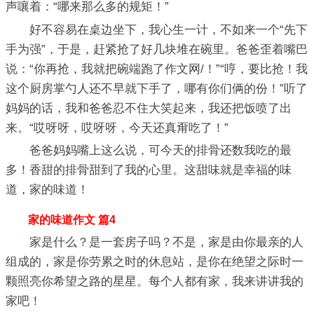
声嚷着：“哪来那么多的规矩！”
好不容易在桌边坐下，我心生一计，不如来一个“先下
手为强”，于是，赶紧抢了好几块堆在碗里。爸爸歪着嘴巴
说：“你再抢，我就把碗端跑了作文网/！”“哼，要比抢！我
这个厨房掌勺人还不早就下手了，哪有你们俩的份！”听了
妈妈的话，我和爸爸忍不住大笑起来，我还把饭喷了出
来。“哎呀呀，哎呀呀，今天还真甭吃了！”
爸爸妈妈嘴上这么说，可今天的排骨还数我吃的最
多！香甜的排骨甜到了我的心里。这甜味就是幸福的味
道，家的味道！
家的味道作文 篇4
家是什么？是一套房子吗？不是，家是由你最亲的人
组成的，家是你劳累之时的休息站，是你在绝望之际时一
颗照亮你希望之路的星星。每个人都有家，我来讲讲我的
家吧！