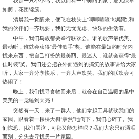
我是一只小小鸟，我以前有一个美丽的家，那儿绿草
如荫，花团锦簇。
清晨我一觉醒来，便飞在枝头上“唧唧喳喳”地唱歌,和
我的伙伴们一齐玩耍，我们无忧无虑、快乐的生活着。
中午，我们鸟族都要举行联欢会。谁的歌声最优美、
最动听，谁就会获得“最佳歌手”奖。谁能在最短的时光内
找来东西，把自己打扮的最美丽、最迷人，谁就会获得“最
佳时装”奖。我们还会把在外面遇到的搞笑的故事讲给大家
听，大家一齐分享快乐，一齐大声欢笑。我们的联欢会可
热闹了！
晚上，我们找寻食物回来后，就会在自己温暖的巢中
美美的一觉睡到天亮！
突然有一天，来了一群人，他们拿起工具就砍我们的
家园。眼看着一棵棵大树“轰然”地倒下，我们心碎了。我
们惊恐、|我们哭泣，可那又能怎样呢？我们大家只好洒泪
而别，分头去寻找另一片家园。