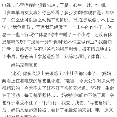
电视，心里痒痒的想看NBA，于是，心生一计。“一帆，
《喜羊羊与灰太狼》你已经看了多少次啊!你现在是五年级
了，怎么还可以这么幼稚?”爸爸说。“现在是放假，不用上
学，”我争辩着，“而且我已经做了一个上午的作业了，休
息一下也不行吗?”“休息?你中午睡了三个小时，还没有休
息够吗?我中午没睡一分钟觉啊!还不快去做作业?“我自知
理亏，最终还是斗不过爸爸的铜牙利齿，极不情愿地走进
了书房。爸爸马上拿起遥控器，熟练地调到了体育台。
妈妈克制爸爸
“老公!你多久没出去锻炼了?小肚子都出来了。”妈妈
向着正在看电视的爸爸批评道。“老婆，今天公牛对决火箭
很精彩的，今天不去了好不好?”爸爸哀求道。“不行，生命
在于运动，每天都要坚持……”妈妈的唠叨声不绝于耳，爸
爸终于承受不住了：“行行行，我去，我去。”等爸爸出门
后，妈妈又拿起遥控器，看起了她最爱的京剧。哦，原来