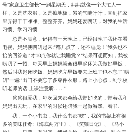
号“家庭卫生部长”一到星期天，妈妈就像一个大忙人一
样，又是洗衣服，又是擦地板，累的气喘吁吁，直到把家
里弄得干干净净、整整齐齐。妈妈还爱唠叨，对我的生活
习惯、学习习惯
总是不满意，记得有一天晚上，已经很晚了我还在看
电视。妈妈便唠叨起来:“都几点了，还不睡觉！”我头也不
抬的回答道:“才10点你就让我睡觉？”结果可想而知，我被
唠叨了一顿。每天早上妈妈就会很早起床为我做好早饭，
然后叫我起床吃饭。妈妈吃完早饭要去上班了也不忘了“唠
叨”一遍:“出门不要忘了多穿件衣服，路上小心点，到学校
听老师的话.上课注意听……”
爸爸很爱我，每次回来都会给我带好吃的，带着我和
妈妈出去玩，在家里的时候还陪我一起做游戏、看书.
我，一个小书虫，我什么书都“吃”，我的书架上有很
多的美味佳肴:《海底两万里》、《笑猫日记》、《马小