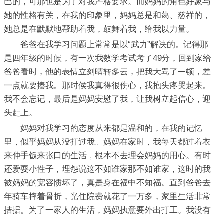
巴的，可那也是为了对我严格要求。而妈妈的角色好象与
她的性格有关，在我的印象里，妈妈总是和蔼、慈祥的，
她总是在默默地帮助着我，鼓舞着我，给我以力量。
爸爸在我学习问题上常常是以“武力”解决的。记得那
是四年级的时候，有一次我数学考试考了49分，回到家给
爸爸看时，他的表情立刻晴转多云，把我大骂了一顿，差
一点就要揍我。那时侯我真得很伤心，我抱头疼哭起来。
我不会忘记，最后是妈妈安慰了我，让我树立起信心，迎
头赶上。
妈妈对我学习的态度从来都是温和的，在我的记忆
里，似乎妈妈从没打过我。妈妈在家时，我每天都过着衣
来伸手饭来张口的生活，根本不去理会妈妈的用心。有时
还爱耍小性子，埋怨说这不如谁家那不如谁家，这时的我
被妈妈的宽容惯坏了，真是身在福中不知福。直到爸爸去
年骑车摔着骨折，光住院费就花了一万多，家里生活非常
拮据。为了一家人的生活，妈妈执意要外出打工。我没有