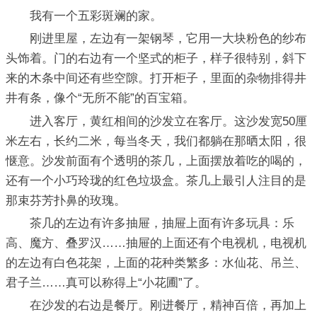
我有一个五彩斑斓的家。
刚进里屋，左边有一架钢琴，它用一大块粉色的纱布
头饰着。门的右边有一个坚式的柜子，样子很特别，斜下
来的木条中间还有些空隙。打开柜子，里面的杂物排得井
井有条，像个“无所不能”的百宝箱。
进入客厅，黄红相间的沙发立在客厅。这沙发宽50厘
米左右，长约二米，每当冬天，我们都躺在那晒太阳，很
惬意。沙发前面有个透明的茶几，上面摆放着吃的喝的，
还有一个小巧玲珑的红色垃圾盒。茶几上最引人注目的是
那束芬芳扑鼻的玫瑰。
茶几的左边有许多抽屉，抽屉上面有许多玩具：乐
高、魔方、叠罗汉……抽屉的上面还有个电视机，电视机
的左边有白色花架，上面的花种类繁多：水仙花、吊兰、
君子兰……真可以称得上“小花圃”了。
在沙发的右边是餐厅。刚进餐厅，精神百倍，再加上