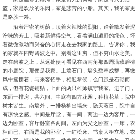
篮，家是欢欣的乐园，家是悲苦的小船。其实，我的家更
是略胜一筹。
沿着严密的树荫，顶着火辣辣的烈阳，踏着散发着泥
泞味的芳土，吸着新鲜得空气，看着满山遍野的绿色，怀
着微微激动而兴奋的心情走在去我家的路上。告诉你，我
的家就在四野碧波之中。别看这里穷，但不穷山水之美。
走在碧波之上，从远处便可看见在西南角那四周满载碧柳
的小庭院，那便是我家。土墙石门，墙头碧草成群，再微
风中摇摆着，与来客招手，相迎恭候，么门虽是石砌而
成，但有花瓷铺贴，上面的两只雄师镇守我家。进了门，
东面一排房，共六间。中庭有四方花园，种植花草，院中
树木皆生。南墙外，一排杨柳出墙来，隐天蔽日，院中自
有凉快之感。中间是厅堂，有一间，两边一边为客厅，一
边为卧室，客厅卧室各两间。左面为父之卧室，一床，衣
柜而已。右面是我的卧室，一红松床、书桌大柜立地，衣