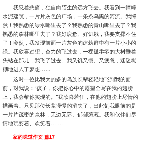
我忍着悲痛，独自向陌生的远方飞去。我看到一幢幢
水泥建筑，一片片灰色的广场，一条条乌黑的河流。我愕
然！我熟悉的绿水哪里去了？我熟悉的青山哪里去了？我
熟悉的森林哪里去了？我好疲惫、好饥饿，我要支撑不住
了！突然，我发现前面一片灰色的建筑群中有一片小小的
绿。我欣喜过望，奋力的飞过去，一棵孤零零的大树垂着
头站在那儿，我飞了过去。我又饥又饿、又疲惫，迷迷糊
糊地进入了梦想……
这时一位比我大的多的鸟族长辈轻轻地飞到我的面
前，对我说：“孩子，你把你心中的愿望全写在我的翅膀
上，我会帮你实现的。”我欣喜若狂，在他的翅膀上尽情的
描画着。只见那位长辈慢慢的消失了，出此刻我眼前的是
一片片茂密的森林，无边无际、郁郁葱葱。我和伙伴们尽
情地玩耍着、欢笑着…….
家的味道作文 篇17