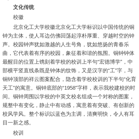
文化传统
校徽
北京化工大学校徽北京化工大学标识以中国传统的铜
钟为主体，使人耳边仿佛回荡起淳朴厚重、穿越时空的钟
声。校园钟声犹如激越的人生号角，犹如悠扬的青春乐
曲，它代表着有序的校园，象征着和谐的氛围。铜钟钟体
最醒目的位置上镌刻着学校的校训上半句“宏德博学”，中
部横平竖直线条既是钟体的纹饰，又是汉字的“工”字，与
铜钟顶部的祥云图案配合，隐含着学校校训的下半句“化育
天工”的寓意。铜钟底部的“1958”字样，表示我校建校的时
间。铜钟周围以学校的中英文校名组成一个对称的图案，
规整中有变化，静止中有动感，寓意着有突破、有创新的
校风学风。整个标识以蓝色为主调，清爽明快，令人有耳
目一新之感。
校训