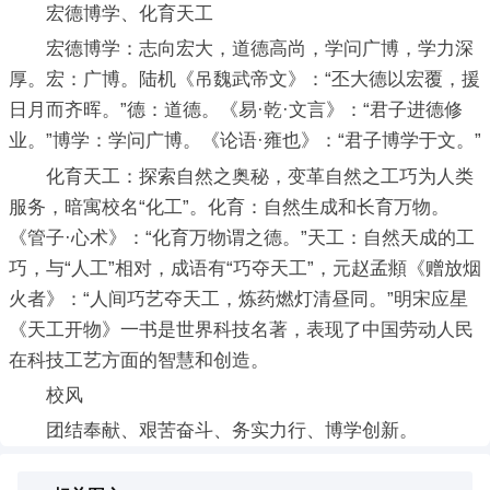
宏德博学、化育天工
宏德博学：志向宏大，道德高尚，学问广博，学力深
厚。宏：广博。陆机《吊魏武帝文》：“丕大德以宏覆，援
日月而齐晖。”德：道德。《易·乾·文言》：“君子进德修
业。”博学：学问广博。《论语·雍也》：“君子博学于文。”
化育天工：探索自然之奥秘，变革自然之工巧为人类
服务，暗寓校名“化工”。化育：自然生成和长育万物。
《管子·心术》：“化育万物谓之德。”天工：自然天成的工
巧，与“人工”相对，成语有“巧夺天工”，元赵孟頫《赠放烟
火者》：“人间巧艺夺天工，炼药燃灯清昼同。”明宋应星
《天工开物》一书是世界科技名著，表现了中国劳动人民
在科技工艺方面的智慧和创造。
校风
团结奉献、艰苦奋斗、务实力行、博学创新。