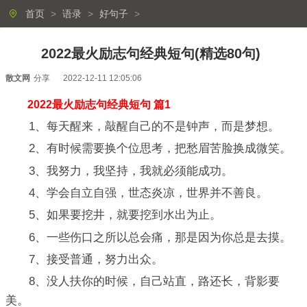
首页
>
语录
>
好句子
>
2022最火励志句经典短句(精选80句)
散文网
分享
2022-12-11 12:05:06
2022最火励志句经典短句 篇1
1、每天醒来，敲醒自己的不是钟声，而是梦想。
2、有时候需要换个位思考，把愁眉苦脸换成微笑。
3、我努力，我坚持，我就必须能成功。
4、学会自立自强，世态炎凉，世界并不善良。
5、如果要挖井，就要挖到水出为止。
6、一些伤口之所以总会痛，那是因为你总是去摸。
7、接受普通，努力出众。
8、没人扶你的时候，自己站直，路还长，背影要
美。