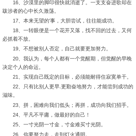
16、沙漠里的脚印很快就消逝了。一支支奋进歌却在
跋涉者的心中长久激荡。
17、本来无望的'事，大胆尝试，往往能成功。
18、一转眼便是一个花开又落，找不回的过去，又何
必抓着不放。
19、不想被别人否定，自己就要更加努力。
20、我认为，每个人都有一个觉醒期，但觉醒的早晚
决定个人的命运。
21、实现自己既定的目标，必须能耐得住寂寞单干。
22、只有比别人更早.更勤奋地努力，才能尝到成功的
滋味。
23、拼，困难向我们低头；再拼，成功向我们招手。
24、平凡不平庸，做最好的自己！
25、一寸光阴一寸金，寸金难买寸光阴。
26、你要努力走，走到灯火通明。