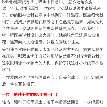
轻轻触碰我的额头，嘴里不停念叨。“怎么还这么烫
呢！”但却对着我露出一丝微笑，安慰我说医生很快就来
了。她的眼神让我在寒冷中感到了一阵温暖。医生很快就
到了。奶奶那双眼睛在黯淡之中忽然亮了起来，如同见到
了救星般，倏忽间焦急与失落感荡然无存。当给我打了
针，听医生说我没什么大碍时，她的眼角里泛起点点泪
花，连声向大夫道谢着。我也在朦胧中睡去。
等到我再次睁开眼睛，太阳已经从东方升起。奶奶盘腿坐
在床头，那双布满了血丝的眼睛依然目不转睛地看着我。
这双眼睛像一棵参天的大树，保护了我这株小小的草不被
吹到。
一粒爱的种子已悄然埋藏在心，只等它成长。到一定阶段
后，将会百花盛开。
一粒__的种子作文600字初一(十)
轻拈一颗种子埋于泥土，若干年后蓦然回首，一抹绿意映