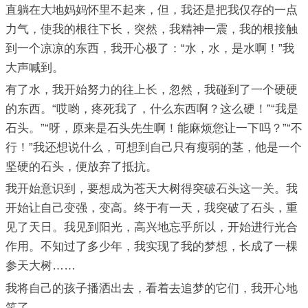
直躺在大地妈妈怀里不起来，但，我还是把我仅存的一点
力气，使我的根往下长，突然，我精神一震，我的根接触
到一个凉凉的东西，我开心极了：“水，水，是水啊！”我
大声喊到。
有了水，我开始努力的往上长，忽然，我碰到了一个硬硬
的东西。“哎哟，疼死我了，什么东西啊？这么硬！”“我是
石头。”“呀，原来是石头先生啊！能麻烦您让一下吗？”“不
行！”我还想说什么，可想到自己只有瘦弱的茎，他是一个
坚硬的石头，便放弃了抵抗。
我开始意识到，要想成为苍天大树得突破石头这一关。我
开始让自己变强，变高。终于有一天，我突破了石头，重
见了天日。我见到阳光，高兴地忘乎所以，开始进行光合
作用。不知过了多少年，我实现了我的梦想，长成了一棵
参天大树……
我将自己的孩子播洒出去，看着去追梦的它们，我开心地
笑了……