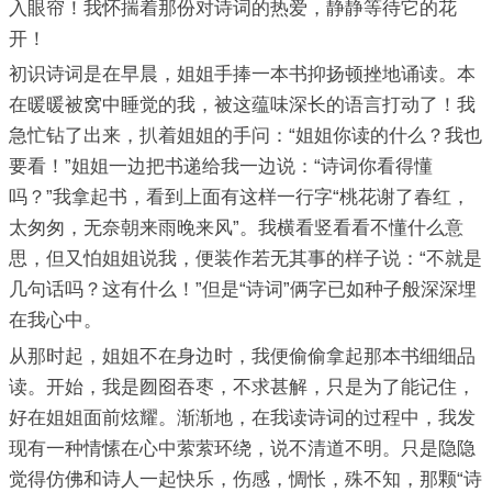
入眼帘！我怀揣着那份对诗词的热爱，静静等待它的花
开！
初识诗词是在早晨，姐姐手捧一本书抑扬顿挫地诵读。本
在暖暖被窝中睡觉的我，被这蕴味深长的语言打动了！我
急忙钻了出来，扒着姐姐的手问：“姐姐你读的什么？我也
要看！”姐姐一边把书递给我一边说：“诗词你看得懂
吗？”我拿起书，看到上面有这样一行字“桃花谢了春红，
太匆匆，无奈朝来雨晚来风”。我横看竖看看不懂什么意
思，但又怕姐姐说我，便装作若无其事的样子说：“不就是
几句话吗？这有什么！”但是“诗词”俩字已如种子般深深埋
在我心中。
从那时起，姐姐不在身边时，我便偷偷拿起那本书细细品
读。开始，我是囫囵吞枣，不求甚解，只是为了能记住，
好在姐姐面前炫耀。渐渐地，在我读诗词的过程中，我发
现有一种情愫在心中萦萦环绕，说不清道不明。只是隐隐
觉得仿佛和诗人一起快乐，伤感，惆怅，殊不知，那颗“诗