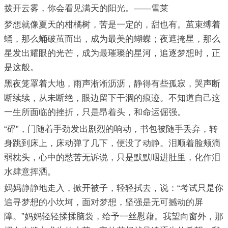
拨开云雾，你会看见满天的阳光。——雪莱
梦想就像夏天的柑橘树，苦是一定的，甜也有。茧束缚着
蛹，那么蛹破茧而出，成为最美的蝴蝶；夜遮掩星，那么
星发出耀眼的光芒，成为最璀璨的星河，追逐梦想时，正
是这般。
黑夜笼罩着大地，雨声淅淅沥沥，静得有些孤寂，哭声断
断续续，从未断绝，眼边留下干涸的痕迹。不知道自己这
一生所面临的挫折，只是昂着头，和命运倔强。
“砰”，门随着手劲发出剧烈的响动，书包被随手丢弃，转
身跳到床上，床动弹了几下，便没了动静。泪顺着脸颊滴
弱枕头，心中的愁苦无诉说，只是默默咽进肚里，化作泪
水肆意挥洒。
妈妈静静地走入，掀开被子，轻轻拭去，说：“考试只是你
追寻梦想的小坎坷，面对梦想，坚强是无可撼动的屏
障。”妈妈轻轻揉揉脑袋，给予一丝慰藉。我望向窗外，那