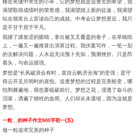
棵在夹缝中求生的小草，它的梦想就是追逐生的希望，我
渴望取得成绩时的荣誉感，我渴望踏上新的征途，我渴望
站在领奖台上宣读自己的成就。中考会让梦想更近，我只
是不甘于屈于平凡。
我揉了揉发涩的眼睛，拿出被叉叉覆盖的卷子，在草稿纸
上，一遍又一遍推算出演算过程。我伏案写作，一笔一划
的去解决问题，人永远无法预卜先知，预测挫折。只是昂
着头，与命运倔强。
梦想是“长风破浪会有时，直挂云帆济沧海”的坚强；是守
得云开见月明时的喜悦。追逐梦想的过程是完美蜕变，哪
怕荆棘遍地，我也要砥砺前行。梦想之花，浸透了奋斗的
泪泉，洒遍了牺牲的血雨。人们却从未退缩，因为这就是
梦想。
一粒__的种子作文600字初一(五)
做一粒追求完美的种子