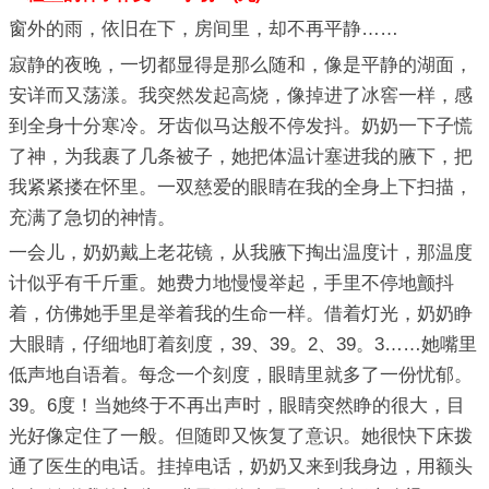
窗外的雨，依旧在下，房间里，却不再平静……
寂静的夜晚，一切都显得是那么随和，像是平静的湖面，
安详而又荡漾。我突然发起高烧，像掉进了冰窖一样，感
到全身十分寒冷。牙齿似马达般不停发抖。奶奶一下子慌
了神，为我裹了几条被子，她把体温计塞进我的腋下，把
我紧紧搂在怀里。一双慈爱的眼睛在我的全身上下扫描，
充满了急切的神情。
一会儿，奶奶戴上老花镜，从我腋下掏出温度计，那温度
计似乎有千斤重。她费力地慢慢举起，手里不停地颤抖
着，仿佛她手里是举着我的生命一样。借着灯光，奶奶睁
大眼睛，仔细地盯着刻度，39、39。2、39。3……她嘴里
低声地自语着。每念一个刻度，眼睛里就多了一份忧郁。
39。6度！当她终于不再出声时，眼睛突然睁的很大，目
光好像定住了一般。但随即又恢复了意识。她很快下床拨
通了医生的电话。挂掉电话，奶奶又来到我身边，用额头