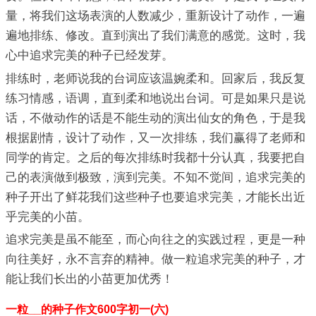
量，将我们这场表演的人数减少，重新设计了动作，一遍
遍地排练、修改。直到演出了我们满意的感觉。这时，我
心中追求完美的种子已经发芽。
排练时，老师说我的台词应该温婉柔和。回家后，我反复
练习情感，语调，直到柔和地说出台词。可是如果只是说
话，不做动作的话是不能生动的演出仙女的角色，于是我
根据剧情，设计了动作，又一次排练，我们赢得了老师和
同学的肯定。之后的每次排练时我都十分认真，我要把自
己的表演做到极致，演到完美。不知不觉间，追求完美的
种子开出了鲜花我们这些种子也要追求完美，才能长出近
乎完美的小苗。
追求完美是虽不能至，而心向往之的实践过程，更是一种
向往美好，永不言弃的精神。做一粒追求完美的种子，才
能让我们长出的小苗更加优秀！
一粒__的种子作文600字初一(六)