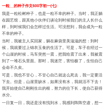
一粒__的种子作文600字初一(七)
我是一粒松树种子，也是一粒不幸的种子。当时，我正躺
在园艺馆，跟其他小伙伴们谈论到时候我们的主人长什么
样，到时候我们会怎样过生活。可没想到，我会成为一粒
不幸的种子。
当时，我被主人买回家，躺在麻袋里美滋滋的想：到时
候，我就要过上锦衣玉食的生活了。可是，车子在经过一
个山崖的时候，马车突然一震，把我给震了出来，我被震
到了一堆石头里面。那时，我迷茫，害怕极了，生怕自己
会命不久矣。
可是，我也不甘心，不甘心自己就这么死去，我一定要活
下去。但是，山崖里缺水，如果没有水，我就活不下去！
我开始使自己刚刚生出的根，努力的往下长，使自己获得
水分。
一日复一日，我还是没有找到水，我感到阵阵空虚，想一