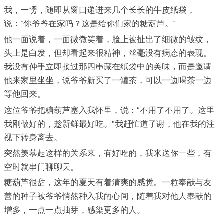
我，一愣，随即从窗口递进来几个长长的牛皮纸袋，
说：“你爷爷在家吗？这是给你们家的糖葫芦。”
他一面说着，一面微微笑着，脸上被扯出了细微的皱纹，
头上是白发，但却看起来很精神，丝毫没有病态的表现。
我没有伸手立即接过那四串藏在纸袋中的美味，而是邀请
他来家里坐坐，说爷爷新买了一罐茶，可以一边喝茶一边
等他回来。
这位爷爷把糖葫芦塞入我怀里，说：“不用了不用了。这里
我刚做好的，趁新鲜最好吃。”我赶忙道了谢，他在我的注
视下转身离去。
突然羡慕起这样的关系来，有好吃的，我来送你一些，有
空时就串门聊聊天。
糖葫芦很甜，这年的夏天有着清爽的感觉。一粒奉献与友
善的种子被爷爷悄然种入我的心间，随着我对他人奉献的
增多，一点一点抽芽，感染更多的人。