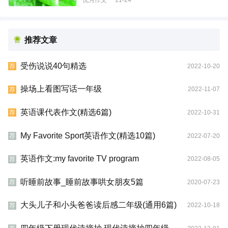
优秀作文
11-24
推荐文章
受伤说说40句精选
2022-10-20
荐
操场上看图写话一年级
2022-11-07
荐
英语课代表作文(精选6篇)
2022-10-31
荐
My Favorite Sport英语作文(精选10篇)
2022-07-20
荐
英语作文:my favorite TV program
2022-08-05
荐
听睡前故事_睡前故事哄女朋友5篇
2020-07-23
荐
大头儿子和小头爸爸读后感二年级(通用6篇)
2022-10-18
荐