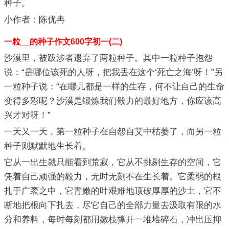
种子。
小作者：陈优冉
一粒__的种子作文600字初一(二)
沙漠里，被跋涉者遗弃了两粒种子。其中一粒种子抱怨
说：“是哪位该死的人呀，把我丢在这个‘死亡之海’呀！”另
一粒种子说：“在哪儿都是一样的生存，何不让自己的生命
变得多彩呢？沙漠是锻炼我们毅力的最好地方，你应该高
兴才对呀！”
一天又一天，第一粒种子在自怨自艾中枯萎了，而另一粒
种子则默默地生长着。
它从一出生就只能看到荒寂，它从不挑剔生存的空间，它
凭着自己顽强的毅力，无时无刻不在生长着。它柔弱的根
扎于广袤之中，它青嫩的叶艰难地顶破厚厚的沙土，它不
断地把根向下扎去，尽它自己的全部力量去汲取有限的水
分和养料，每时每刻都用嫩枝撑开一堆堆碎石，冲出压抑