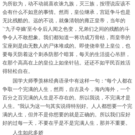
为所欲为，动不动就喜欢诛九族，灭三族，按理说应该不
会有什么不如意的事情。然而，皇位继承，宫廷争斗也是
无比残酷的。远的不说，就像清朝的雍正皇帝，当年的
`‘九子夺嫡’至今令后人闻之色变，兄弟们之间的残酷的斗
争令人不敢想象。我们都知道一将功成万骨枯，而皇帝的
宝座则是由无数人的尸体堆成的。即使侥幸登上皇位，也
要每天防着这个刺杀防那个暗算，每天的生活提心吊胆，
在那个高高在上的皇位上如坐针毡。还还不如平民百姓活
得轻松自在。
国学大师季羡林经典语录中有这样一句：“每个人都在
争取一个完满的人生，然而，自古及今，海内海外，一个
百分之百完满的人生是不存在的。所以我说，不完满才是
人生。”我认为这一句其实说得特别好。人人都想要一个完
满的人生，但并不是你想要的就是正确的。所以我们应好
好的过每一天，不要在乎是不是完满人生，那并不重要。
人生如此多娇