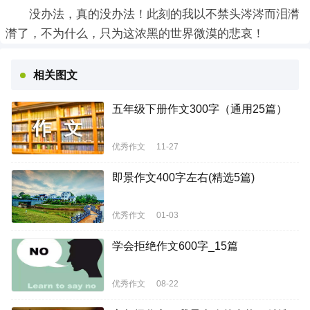
没办法，真的没办法！此刻的我以不禁头涔涔而泪潸
潸了，不为什么，只为这浓黑的世界微漠的悲哀！
相关图文
五年级下册作文300字（通用25篇）
优秀作文
11-27
即景作文400字左右(精选5篇)
优秀作文
01-03
学会拒绝作文600字_15篇
优秀作文
08-22