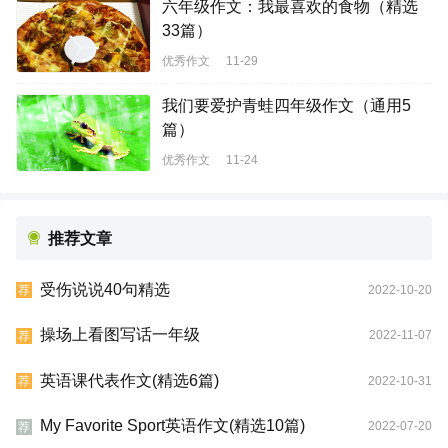
六年级作文：我最喜欢的食物（精选
33篇）
优秀作文
11-29
我们要爱护青蛙四年级作文（通用5
篇）
优秀作文
11-24
推荐文章
受伤说说40句精选
2022-10-20
荐
操场上看图写话一年级
2022-11-07
荐
英语课代表作文(精选6篇)
2022-10-31
荐
My Favorite Sport英语作文(精选10篇)
2022-07-20
荐