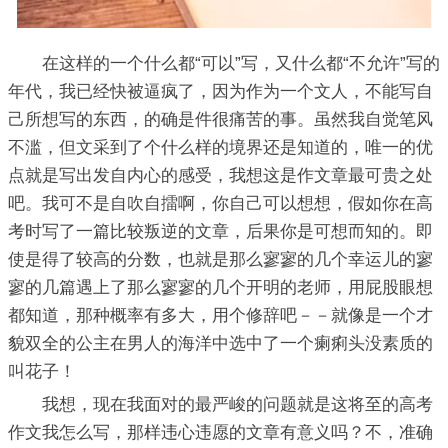
在这样的一个什么都“可以”写，又什么都“不允许”写的
年代，我已经快被逼疯了，因为作为一个文人，不能写自
己所想写的东西，的确是件很痛苦的事。虽然我自觉笔风
不滥，但文采到了个什么样的境界还是知道的，唯一的优
点就是写出发自内心的感受，我想这是作文章最可贵之处
吧。我可不是自吹自擂啊，你自己可以想想，假如你在高
考时写了一篇比较叛逆的文章，后果你是可想而知的。即
使是得了较高的分数，也就是那么寥寥的几个幸运儿的寥
寥的几篇遇上了那么寥寥的几个开明的老师，用屁股眼想
都知道，那种概率有多大，用个修辞吧－－就像是一个才
貌双全的公主在男人的海洋中选中了一个瘌痢头没素质的
叫花子！
我想，现在我面对的最严峻的问题就是这将至的高考
作文我怎么写，那样违心违愿的文章有意义吗？不，准确