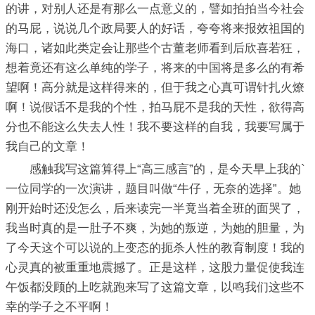
的讲，对别人还是有那么一点意义的，譬如拍拍当今社会
的马屁，说说几个政局要人的好话，夸夸将来报效祖国的
海口，诸如此类定会让那些个古董老师看到后欣喜若狂，
想着竟还有这么单纯的学子，将来的中国将是多么的有希
望啊！高分就是这样得来的，但于我之心真可谓针扎火燎
啊！说假话不是我的个性，拍马屁不是我的天性，欲得高
分也不能这么失去人性！我不要这样的自我，我要写属于
我自己的文章！
感触我写这篇算得上“高三感言”的，是今天早上我的`
一位同学的一次演讲，题目叫做“牛仔，无奈的选择”。她
刚开始时还没怎么，后来读完一半竟当着全班的面哭了，
我当时真的是一肚子不爽，为她的叛逆，为她的胆量，为
了今天这个可以说的上变态的扼杀人性的教育制度！我的
心灵真的被重重地震撼了。正是这样，这股力量促使我连
午饭都没顾的上吃就跑来写了这篇文章，以鸣我们这些不
幸的学子之不平啊！