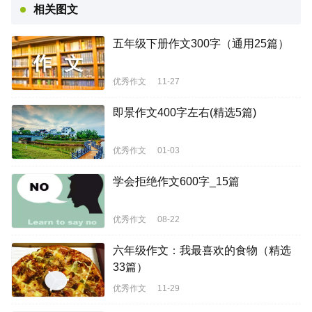
相关图文
五年级下册作文300字（通用25篇）
优秀作文
11-27
即景作文400字左右(精选5篇)
优秀作文
01-03
学会拒绝作文600字_15篇
优秀作文
08-22
六年级作文：我最喜欢的食物（精选
33篇）
优秀作文
11-29