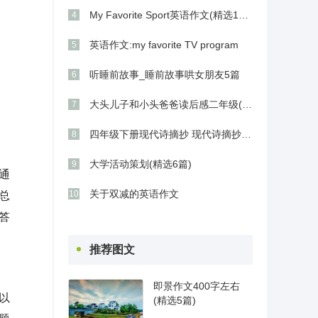
My Favorite Sport英语作文(精选10篇)
4
英语作文:my favorite TV program
5
听睡前故事_睡前故事哄女朋友5篇
6
大头儿子和小头爸爸读后感二年级(通用6篇)
7
四年级下册现代诗摘抄 现代诗摘抄四年级
8
大学活动策划(精选6篇)
9
通
关于双减的英语作文
10
总
答
推荐图文
即景作文400字左右
以
(精选5篇)