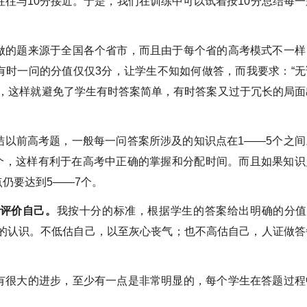
往往与10分接近。于是，我们在训练中可以试着按10分总结每一
做的题来源于全国各个省市，而且由于每个省的高考模式不一样
有时一问的分值仅仅3分，让学生不知如何做答，而我要求：“无
”，这样就避免了学生有时答案简单，有时答案又过于冗长的局面
结以前高考题，一般每一问答案所涉及的知识点在1——5个之间
7个，这样有利于在高考中正确的掌握和分配时间。而且如果知识
仍要达到5——7个。
评价自己。
我按十分的标准，根据学生的答案给出明确的分值“
个正确的认识。不低估自己，以至灰心丧气；也不高估自己，人证做答
很大的进步，至少有一点是非常明显的，每个学生在答题过程