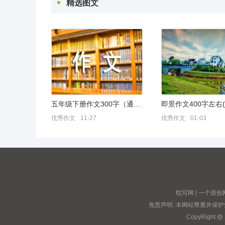
精选图文
五年级下册作文300字（通用25篇）
优秀作文
11-27
优秀作文
01-03
耽写网 | 一个
免责声明 :本网站尊重并保
CopyRight @ 