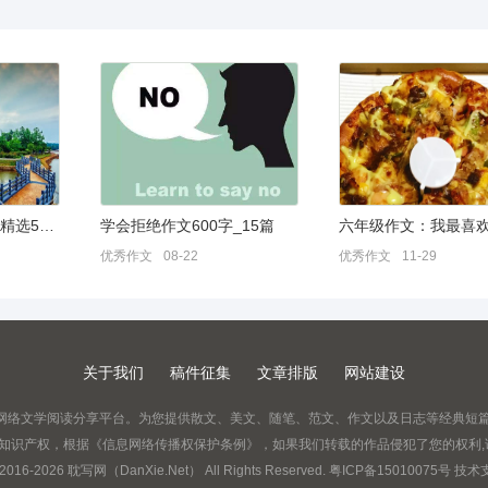
即景作文400字左右(精选5篇)
学会拒绝作文600字_15篇
优秀作文
08-22
优秀作文
11-29
关于我们
稿件征集
文章排版
网站建设
原创网络文学阅读分享平台。为您提供散文、美文、随笔、范文、作文以及日志等经典短
护知识产权，根据《信息网络传播权保护条例》，如果我们转载的作品侵犯了您的权利
2016-
2026
耽写网（DanXie.Net） All Rights Reserved.
粤ICP备15010075号
技术