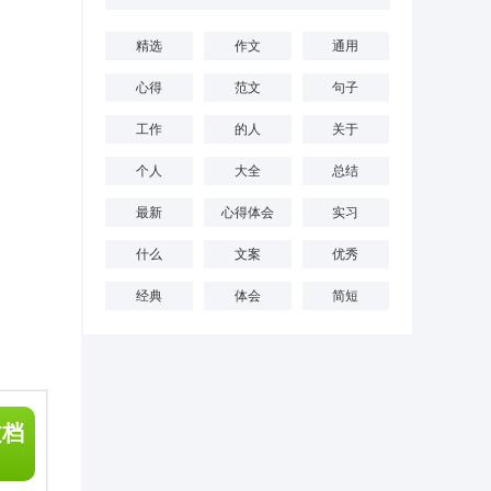
精选
作文
通用
心得
范文
句子
工作
的人
关于
个人
大全
总结
最新
心得体会
实习
什么
文案
优秀
经典
体会
简短
文档