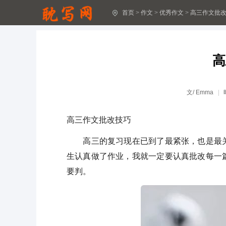
首页
>
作文
>
优秀作文
>
高三作文批
【推荐】优秀作文9篇
好作文大全(精选22篇)
高
精选大全作文(通用28篇)
优秀作文(精选53篇)
文/
Emma
有关家的味道作文(通用27篇)
高三作文批改技巧
家的味道优秀作文五篇
高三的复习现在已到了最紧张，也是最关
家的味道作文15篇(优秀)
生认真做了作业，我就一定要认真批改每一
要判。
家的味道作文(优秀10篇)
家的味道作文(优秀15篇)
家的味道作文(精选15篇)