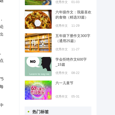
题
优秀作文
01-03
六年级作文：我最喜欢
的食物（精选33篇）
，
优秀作文
11-29
论
出
五年级下册作文300字
（通用25篇）
优秀作文
11-27
。
学会拒绝作文600字
点
_15篇
优秀作文
08-22
5
六一儿童节
每
优秀作文
05-31
中
热门标签