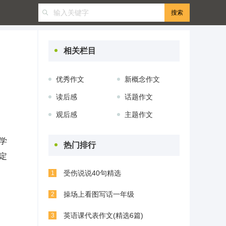
相关栏目
优秀作文
新概念作文
读后感
话题作文
观后感
主题作文
学
热门排行
定
受伤说说40句精选
1
操场上看图写话一年级
2
英语课代表作文(精选6篇)
3