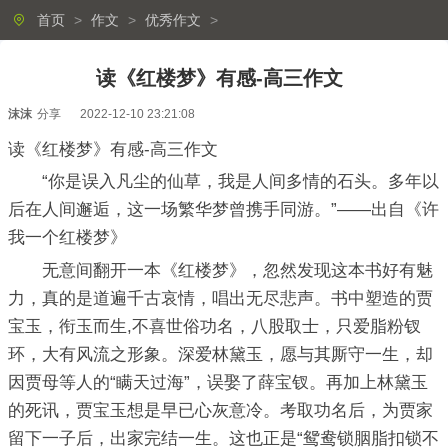
首页
>
作文
>
优秀作文
>
读《红楼梦》有感-高三作文
沫沫
分享
2022-12-10 23:21:08
读《红楼梦》有感-高三作文
“你是误入凡尘的仙草，我是人间多情的石头。多年以
后在人间邂逅，这一场繁华梦曾携手同游。”——出自《许
我一个红楼梦》
无意间翻开一本《红楼梦》，忽然发现这本书好有魅
力，真的是道遍千古哀情，唱出无尽悲声。书中塑造的贾
宝玉，衔玉而生,不喜世俗功名，八股取士，只爱脂粉钗
环，大有风流之形象。深爱林黛玉，愿与其厮守一生，却
因贾母等人的“瞒天过海”，误娶了薛宝钗。再加上林黛玉
的死讯，贾宝玉想是早已心灰意冷。考取功名后，为贾家
留下一子后，出家完结一生。这也正是“鸳鸯锁胭脂扣锁不