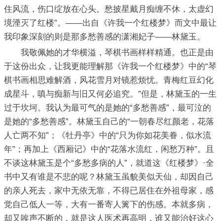
住风流，伤口绽放在心头。愁披星戴月痴缠不休，太虚幻
境湮灭了红楼”。——出自《许我一个红楼梦》而文中最让
我印象深刻的则是那多愁善感的潇湘妃子——林黛玉。
我敬佩她的才华横溢，琴棋书画样样精通。也正是由
于这份出众，让我更能理解那《许我一个红楼梦》中的“琴
棋书画相思难解酒，风花雪月对镜惹烦忧。青梅红豆幻化
成星斗，嗔与痴新与旧又何必追究。”但是，林黛玉的一生
过于坎坷。我认为最可气的是她的“多愁善感”，最可泣的
是她的“多愁善感”。林黛玉自己的“一朝春尽红颜老，花落
人亡两不知”；《牡丹亭》中的“只为你如花美眷，似水流
年”；再加上《西厢记》中的“花落水流红，闲愁万种”。且
不谈这林黛玉是个“多愁多病的人”，就道这《红楼梦》·全
书中又有谁是不悲的呢？林黛玉虽貌美似天仙，却因自己
的亲人死去，家中无依无靠，不得已居住在外祖母家，感
觉自己低人一等，大有一番寄人篱下的伤感。本就多病，
却又唉声不断的，就是这人医术再高明，谁又能治好这心