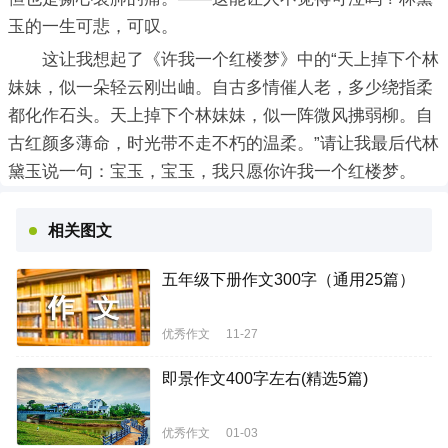
玉的一生可悲，可叹。
这让我想起了《许我一个红楼梦》中的“天上掉下个林
妹妹，似一朵轻云刚出岫。自古多情催人老，多少绕指柔
都化作石头。天上掉下个林妹妹，似一阵微风拂弱柳。自
古红颜多薄命，时光带不走不朽的温柔。”请让我最后代林
黛玉说一句：宝玉，宝玉，我只愿你许我一个红楼梦。
相关图文
五年级下册作文300字（通用25篇）
优秀作文
11-27
即景作文400字左右(精选5篇)
优秀作文
01-03