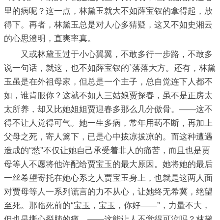
里的病呢？这一点，林黛玉就大不如薛宝钗的拿得起，放
得下。再者，林黛玉总是对人心多猜疑，这又不如史湘云
的心思澄明，直爽率真。
又或林黛玉过于小心翼翼，不敢多行一步路，不敢多
说一句话，就这，也不如薛宝钗的`落落大方。还有，林黛
玉虽是在外祖母家，但总是一个主子，总自觉连下人都不
如，谁肯服你？这就不如人三姑娘贾探春，虽不是正房太
太所养，却又比她姐姐贾迎春多那么几分傲骨。——这不
得不让人觉得可气。她一生多病，常年用药不断，再加上
父母之死，寄人篱下，已是心中拔凉拔凉的。而这种遭遇
造成的“愁”不仅让她自己承受着非人的痛苦，而且也是贾
母等人不愿将他许配给贾宝玉的最大原因。她将她的最后
一丝希望寄托在她心系之人贾宝玉身上，也就是这两人面
对贾母等人一系列谎言的力不从心，让她终无希冀，绝望
至死。那临死前的“宝玉，宝玉，你好——”，力量不大，
但也是撕心裂肺的痛。——这能让人不觉得可泣吗？林黛