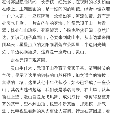
在薄雾里隐隐约约，长赤镇，红光乡，在视野的尽头如画
在纸上。玉湖圆圆的，是一泓闪闪的明镜。绿野中镶嵌着
一户户人家，一座座院落。炊烟如雾，河流如带。忽而远
处雾气升腾，一片白茫茫的雾海，唯留元顶子山一片青
翠，恍处仙山琼阁。登高望远，心胸也豁然开阔，倏然旷
达。要识元顶子真面目，必要来到此山中。从南边飘来团
团乌云，星星点点的太阳雨洒落在茶园里，半边阳光灿
烂，半边花雨潇潇。这真是一座奇山，灵山。
走在元顶子观茶园。
灵山生佳木，元顶子山孕育了元顶子茶。清明时节的
气候，显示了这里的独特的自然环境，加之适当的海拔，
富硒的土壤，这里从七十年代栽茶，如今已经成了一座茶
山，其名声越传越远，我们便是慕名而来。在山脚，从车
窗往上望，漫山皆是龙飞凤舞、成列成行、修剪得整整齐
齐的茶带，望不到山顶，也望不断茶园，那规模，那气
派，比电视里看到的风光更让人震撼。行走在茶园里，看