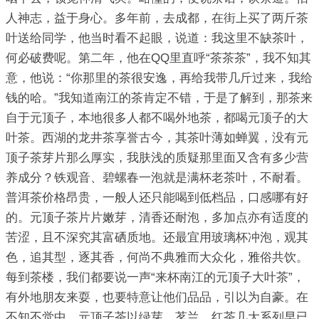
人神志，益于身心。多年前，去成都，在街上买了两斤茶
叶送给同学，他当时看不起眼，说道：我这里不缺茶叶，
何必破费呢。第二年，他在QQ里直呼“茶茶茶”，我不知其
意，他说：“你那里的茶很安逸，再给我带几斤过来，我给
钱的哈。”我知道南江的茶肯定不错，于是了解到，那茶来
自于元顶子，本地很多人都不喝外地茶，都喝元顶子的大
叶茶。西湖的龙井茶享誉古今，其茶叶薄如蝉翼，没有元
顶子茶芽片那么厚实，我肤浅的质疑那里面又含有多少营
养成分？铁观音、碧螺春一泡就是满杯老茶叶，不耐看。
普洱茶价格昂贵，一般人还只能喝到低档品，口感哪有好
的。元顶子茶片片嫩芽，清香还耐泡，多加点亦有适度的
苦涩，且不深究其富硒质地。还最宜用玻璃杯冲泡，观其
色，追其型，逐其香，何尚不典雅而大众化，雅俗共饮。
每到茶楼，我们都要说一声“来杯南江的元顶子大叶茶”，
有外地朋友来耍，也要特意让他们品品，引以为自豪。在
不知不觉中，元顶子茶以绿芽、茗兰、红茶几大系列早已