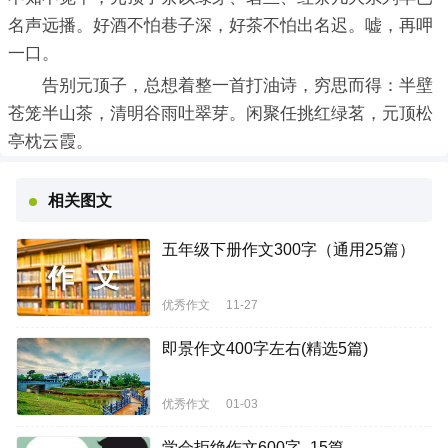
名声远播。好酒不怕巷子深，好茶不怕出名迟。嘘，再呷
一口。
告别元顶子，总想着整一首打油诗，穷思而得：半壁
苍笼半山茶，清明谷雨吐翠芽。闲聚任挑红绿茗，元顶松
亭枕云霞。
相关图文
五年级下册作文300字（通用25篇）
优秀作文
11-27
即景作文400字左右(精选5篇)
优秀作文
01-03
学会拒绝作文600字_15篇