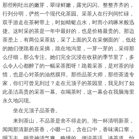
那些刚吐出的嫩芽，翠绿鲜嫩，露光闪闪。整整齐齐的，
行列分明，俨然一个现代化茶园。采茶人在行列间忙碌，
双手游走在茶树带上，时如蜻蜓点水，时而小鸡啄米般迅
捷。这时采的茶是一年中最好的，也是价格最贵的。那边
茶垄上，有两位采茶姑，采了上面的又在采侧面的`，低处
的她们便跪着在采摘，跪在地沟里，一芽一芽的，采得那
么仔细，那么专注。她们完全沉浸在收获的季节里了，多
么令人心都醉了的一幅采茶图呀！跪着采茶，是对茶的珍
惜，也是心对茶的油然膜拜。那些品茶大师，那些茶道专
家，你们可曾见到过？走在元顶子的茶园里，我见到了如
此圣洁高贵的采茶一幕。在喝茶时，这一幕会在我脑海里
永久地闪现。
坐在元顶子品茶香。
来到茶山，不品茶是舍不得走的。泡一杯清明新茶，
闻闻那清新的茶香，小啜一口，含在口中，香味满口窜，
咽下去，顿觉神清气爽。略懂的，便说茶话，谈茶道。怡