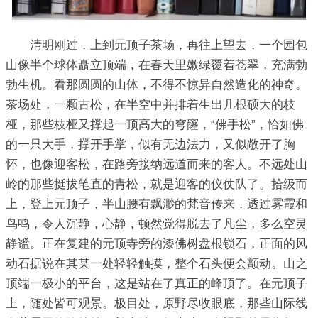
清明刚过，上到元顶子茶场，再往上望去，一个园包
山像半个球体矗立顶端，在春天里嫩绿覆着苍翠，充满勃
勃生机。看那圆圆的山体，不得不惊异自然造化的神奇。
茶场处，一颗古松，在半空中并排着生出几根硕大的枝
桠，那些枝桠又撑起一顶高大的穹窿，“佛手松”，恰如佛
的一只大手，撑开手掌，似有无边法力，又似敞开了胸
怀，也像迎客松，在路旁接纳远道而来的客人。不远处山
岭的那些挺拔笔直的青松，就是迎客的仪仗队了。拾级而
上，登上元顶子，半山腰有飘渺的梵音传来，透过雾霞和
鸟鸣，令人沉静，心静，顿然觉得脱去了凡尘，多么空灵
静谧。正在复建的元顶寺旁的漆佛树盘根锁石，正面的风
动石据说在其某一处轻轻触摸，整个石头便会颤动。山之
顶端一极小的平台，这是站在了真正的峰顶了。在元顶子
上，随处皆可观景。极目处，原野尽收眼底，那些山际线