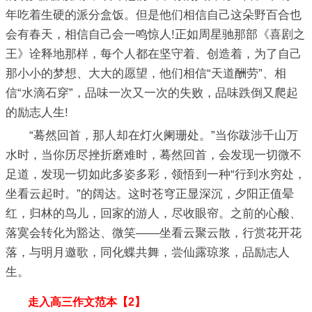
年吃着生硬的派分盒饭。但是他们相信自己这朵野百合也
会有春天，相信自己会一鸣惊人!正如周星驰那部《喜剧之
王》诠释地那样，每个人都在坚守着、创造着，为了自己
那小小的梦想、大大的愿望，他们相信“天道酬劳”、相
信“水滴石穿”，品味一次又一次的失败，品味跌倒又爬起
的励志人生!
“蓦然回首，那人却在灯火阑珊处。”当你跋涉千山万
水时，当你历尽挫折磨难时，蓦然回首，会发现一切微不
足道，发现一切如此多姿多彩，领悟到一种“行到水穷处，
坐看云起时。”的阔达。这时苍穹正显深沉，夕阳正值晕
红，归林的鸟儿，回家的游人，尽收眼帘。之前的心酸、
落寞会转化为豁达、微笑——坐看云聚云散，行赏花开花
落，与明月邀歌，同化蝶共舞，尝仙露琼浆，品励志人
生。
走入高三作文范本【2】