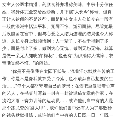
女主人公医术精湛，药膳食补亦堪称美味。中宗十分信任
她，将身体完全交给她诊断，并下赐“大长今”称号。但真
正让人钦佩的不是这些，而是剧中女主人公长今在一段有
一段的浪潮中恬淡平和、宠辱不惊、游刃而解。尽管她最
后没能留在宫中，但与心爱之人结为连理的结局也令人称
道。从长今身上我领悟到：人一辈子，不在于得到了多
少，而是付出了多，做到为心无愧，做到无怨无悔。就算
是做一朵无人知晓的“梅花”，也会有“为伊消得人憔悴，衣
带渐宽终不悔。”的阔达。
“你是不是像我在太阳下低头，流着汗水默默辛苦的工
作，你是不是像我就算受了冷落，也不放弃自己想要的生
活……”每个人都坚守着自己的梦想：在酒吧重复唱着心声
的艺人，在书桌前写着一封有一封被退稿文章的作家，在
滂沱大雨下奋力训练的运动员……或许他们当中有的人是
那个跑龙套的“路人甲”，或许他们当中还有人为了那数秒
的镜头默默排练，或许他们当中有的人日既一日、年既一