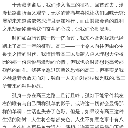
十余载寒窗后，我们步入高三的征程。回首过去，漫
漫长路曲折而又艰辛，无尽的苦痛与喜悦让我们回味无穷;
展望未来道路依然泥泞且更加难行，而山巅那金色的胜利
之果却始终牵动我们奋斗的心弦，让我们心潮澎湃。
时间如白驹过隙一般一恍而过，我来不及迟疑就已经
踏上了高三一年的征程。高三——一个令人向往但由心生
畏惧之情的时代。我憧憬着高三以后踏入踏入理想大学校
园的那一份喜悦与激动的心情，但我也会时常想起高考那
残酷的面孔。我甚至想过逃离这恐怖的高三，但事实是我
必须悬着勇敢去面对，独自一人去面对那枯燥乏味的.高三
所带来的种种挑战。
孤身一身在高三之路上且行且吟，孤灯下能常伴我左
右的唯有与自己同样孤单的影子。或许这一切都会显得那
样的单调，生活也失去了色彩。但是，如果没有高三这种
生活的陪衬，人生将会黯然失色。人生不如意之事十有八
九，当今社会更是鱼龙混杂，我想或许高三就是我们正式