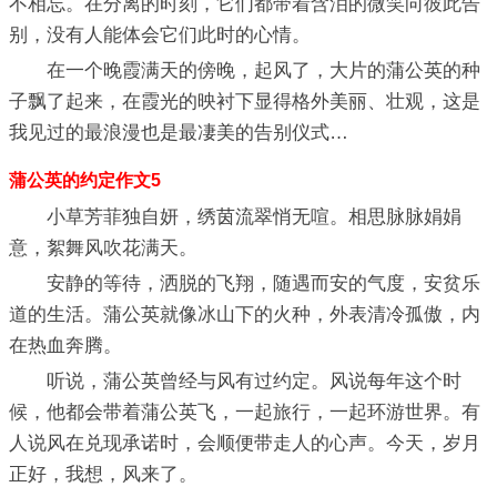
不相忘。在分离的时刻，它们都带着含泪的微笑向彼此告
别，没有人能体会它们此时的心情。
在一个晚霞满天的傍晚，起风了，大片的蒲公英的种
子飘了起来，在霞光的映衬下显得格外美丽、壮观，这是
我见过的最浪漫也是最凄美的告别仪式…
蒲公英的约定作文5
小草芳菲独自妍，绣茵流翠悄无喧。相思脉脉娟娟
意，絮舞风吹花满天。
安静的等待，洒脱的飞翔，随遇而安的气度，安贫乐
道的生活。蒲公英就像冰山下的火种，外表清冷孤傲，内
在热血奔腾。
听说，蒲公英曾经与风有过约定。风说每年这个时
候，他都会带着蒲公英飞，一起旅行，一起环游世界。有
人说风在兑现承诺时，会顺便带走人的心声。今天，岁月
正好，我想，风来了。