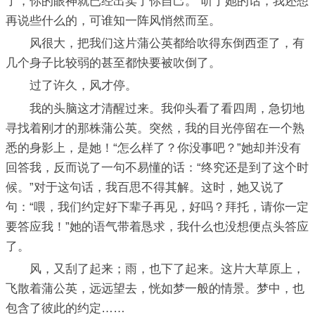
了，你的眼神就已经出卖了你自己。”听了她的话，我还想
再说些什么的，可谁知一阵风悄然而至。
风很大，把我们这片蒲公英都给吹得东倒西歪了，有
几个身子比较弱的甚至都快要被吹倒了。
过了许久，风才停。
我的头脑这才清醒过来。我仰头看了看四周，急切地
寻找着刚才的那株蒲公英。突然，我的目光停留在一个熟
悉的身影上，是她！“怎么样了？你没事吧？”她却并没有
回答我，反而说了一句不易懂的话：“终究还是到了这个时
候。”对于这句话，我百思不得其解。这时，她又说了
句：“喂，我们约定好下辈子再见，好吗？拜托，请你一定
要答应我！”她的语气带着恳求，我什么也没想便点头答应
了。
风，又刮了起来；雨，也下了起来。这片大草原上，
飞散着蒲公英，远远望去，恍如梦一般的情景。梦中，也
包含了彼此的约定……