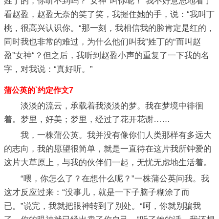
姓丁的，你听不到吗？“女神”叫你呢！”我不好意思地看了
看赵盈，赵盈无奈的笑了笑，我握住她的手，说：“我叫丁
桃，很高兴认识你。“那一刻，我相信我的脸肯定是红的，
同时我也非常的难过，为什么他们叫我”姓丁的“而叫赵
盈”女神“？但之后，我听到赵盈小声的重复了一下我的名
字，对我说：“真好听。”
蒲公英的`约定作文7
淡淡的流云，承载着我淡淡的梦。我在梦境中徘徊
着。梦里，好美；梦里，经过了花开花谢……
我，一株蒲公英。我并没有像你们人类那样有多远大
的志向，我的愿望很简单，就是一直待在这片我所钟爱的
这片大草原上，与我的伙伴们一起，无忧无虑地生活着。
“喂，你怎么了？在想什么呢？”一株蒲公英问我。我
这才反应过来：“没事儿，就是一下子脑子糊涂了而
已。”说完，我就把眼神转到了别处。“呵，你就别骗我