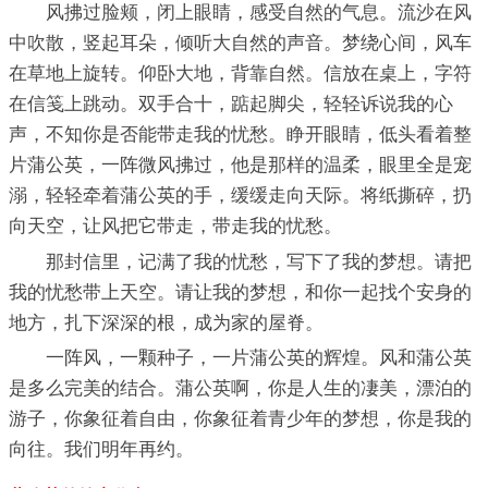
风拂过脸颊，闭上眼睛，感受自然的气息。流沙在风
中吹散，竖起耳朵，倾听大自然的声音。梦绕心间，风车
在草地上旋转。仰卧大地，背靠自然。信放在桌上，字符
在信笺上跳动。双手合十，踮起脚尖，轻轻诉说我的心
声，不知你是否能带走我的忧愁。睁开眼睛，低头看着整
片蒲公英，一阵微风拂过，他是那样的温柔，眼里全是宠
溺，轻轻牵着蒲公英的手，缓缓走向天际。将纸撕碎，扔
向天空，让风把它带走，带走我的忧愁。
那封信里，记满了我的忧愁，写下了我的梦想。请把
我的忧愁带上天空。请让我的梦想，和你一起找个安身的
地方，扎下深深的根，成为家的屋脊。
一阵风，一颗种子，一片蒲公英的辉煌。风和蒲公英
是多么完美的结合。蒲公英啊，你是人生的凄美，漂泊的
游子，你象征着自由，你象征着青少年的梦想，你是我的
向往。我们明年再约。