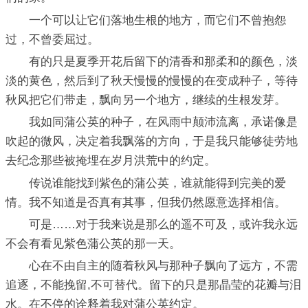
一个可以让它们落地生根的地方，而它们不曾抱怨
过，不曾委屈过。
有的只是夏季开花后留下的清香和那柔和的颜色，淡
淡的黄色，然后到了秋天慢慢的慢慢的在变成种子，等待
秋风把它们带走，飘向另一个地方，继续的生根发芽。
我如同蒲公英的种子，在风雨中颠沛流离，承诺像是
吹起的微风，决定着我飘落的方向，于是我只能够徒劳地
去纪念那些被掩埋在岁月洪荒中的约定。
传说谁能找到紫色的蒲公英，谁就能得到完美的爱
情。我不知道是否真有其事，但我仍然愿意选择相信。
可是……对于我来说是那么的遥不可及，或许我永远
不会有看见紫色蒲公英的那一天。
心在不由自主的随着秋风与那种子飘向了远方，不需
追逐，不能挽留,不可替代。留下的只是那晶莹的花瓣与泪
水。在不停的诠释着我对蒲公英约定。