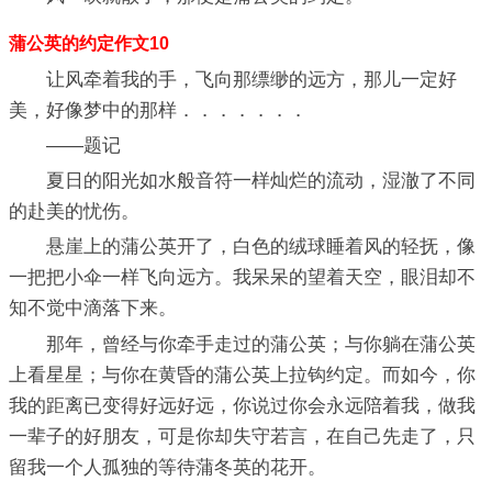
蒲公英的约定作文10
让风牵着我的手，飞向那缥缈的远方，那儿一定好
美，好像梦中的那样．．．．．．．
——题记
夏日的阳光如水般音符一样灿烂的流动，湿澈了不同
的赴美的忧伤。
悬崖上的蒲公英开了，白色的绒球睡着风的轻抚，像
一把把小伞一样飞向远方。我呆呆的望着天空，眼泪却不
知不觉中滴落下来。
那年，曾经与你牵手走过的蒲公英；与你躺在蒲公英
上看星星；与你在黄昏的蒲公英上拉钩约定。而如今，你
我的距离已变得好远好远，你说过你会永远陪着我，做我
一辈子的好朋友，可是你却失守若言，在自己先走了，只
留我一个人孤独的等待蒲冬英的花开。