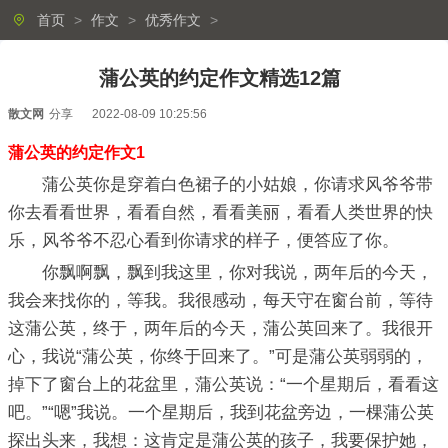
首页
>
作文
>
优秀作文
>
蒲公英的约定作文精选12篇
散文网
分享
2022-08-09 10:25:56
蒲公英的约定作文1
蒲公英你是穿着白色裙子的小姑娘，你请求风爷爷带
你去看看世界，看看自然，看看美丽，看看人类世界的快
乐，风爷爷不忍心看到你请求的样子，便答应了你。
你飘啊飘，飘到我这里，你对我说，两年后的今天，
我会来找你的，等我。我很感动，每天守在窗台前，等待
这蒲公英，终于，两年后的今天，蒲公英回来了。我很开
心，我说“蒲公英，你终于回来了。”可是蒲公英弱弱的，
掉下了窗台上的花盆里，蒲公英说：“一个星期后，看看这
吧。”“嗯”我说。一个星期后，我到花盆旁边，一棵蒲公英
探出头来，我想：这肯定是蒲公英的孩子，我要保护她，