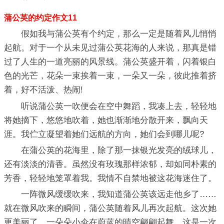
蒲公英的约定作文11
假如我与蒲公英有个约定，那么一定是随着风儿悄悄
起航。对于一个从未见过蒲公英花海的人来说，那真是错
过了人生的一道亮丽的风景线。蒲公英盛开着，闪着银白
色的光芒，花朵一束挨着一束，一朵又一朵，彼此推着挤
着，好不活泼、热闹!
听说蒲公英一吹便会在空中舞蹈，我凑上去，轻轻地
将她摘下，悠悠地吹着，她也渐渐地分散开来，飘向天
涯。我伫立凝望着她们远航的方向，她们会到哪儿呢?
在蒲公英的花海里，除了那一抹银光发亮的绒球儿，
还有淡淡的清香。虽然没有玫瑰那样浓郁，却如同朴素的
芳香，轻轻地笼罩着我。我情不自禁地被这花海迷住了。
一阵微风缓缓吹来，我知道蒲公英该远走他乡了……
就在微风吹来的瞬间，蒲公英随着风儿再次起航。这次她
更美丽了，一朵朵小伞在蔚蓝的晴空翩翩起舞，这是一次