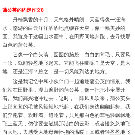
蒲公英的约定作文8
丹桂飘香的十月，天气格外晴朗，天蓝得像一汪海
水，悠游的白云洋洋洒洒地点缀在天空，像一幅美妙的
画。我置身于这幅山水画中，在田野间地奔跑，去寻找那
白色的蒲公英。
它像一个白头翁，圆圆的脑袋，白白的茸毛，只要风
一吹，就能轻盈地飞起来。它能飞往哪呢？是天空，是大
地，还是江河？总之，是一切风能到达的地方。
这是我记忆中和小伙伴们一起追逐蒲公英的情景。我
们站在田野里，漫山遍野的蒲公英，像一把把小伞展开
着。我们高兴地冲过去，这时，一阵风儿吹来，蒲公英头
上那茸茸的毛被风轻轻地托起，在我们身边翩翩起舞。我
们奔跑着、欢呼着、追逐着，只见那白色的茸毛轻飘飘地
飞上蓝天，仿佛要去触摸那洁白的云彩；或者慢悠悠地飞
向大地，去感受大地母亲怀抱的温暖；又或者轻盈盈地飞