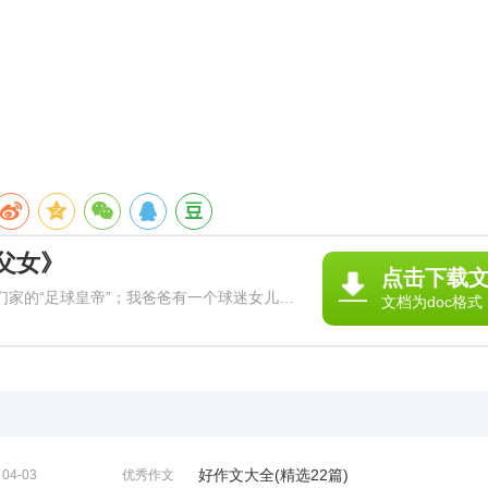
父女》
点击下载
的“足球皇帝”；我爸爸有一个球迷女儿，
文档为doc格式
。 爸爸喜爱足球，据说已有十多年的历史
好作文大全(精选22篇)
04-03
优秀作文