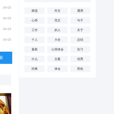
04-03
精选
作文
通用
04-03
心得
范文
句子
04-03
工作
的人
关于
04-03
个人
大全
总结
最新
心得体会
实习
什么
文案
优秀
经典
体会
简短