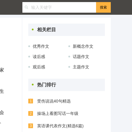
相关栏目
优秀作文
新概念作文
读后感
话题作文
观后感
主题作文
家
热门排行
生
。
受伤说说40句精选
1
会
操场上看图写话一年级
2
、
英语课代表作文(精选6篇)
3