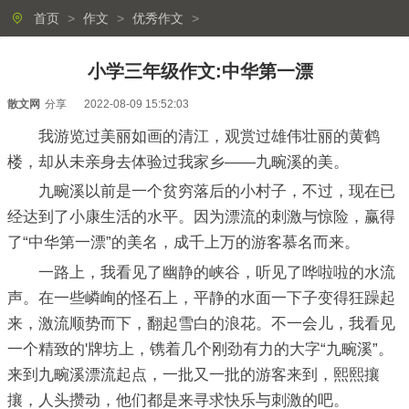
首页
>
作文
>
优秀作文
>
小学三年级作文:中华第一漂
散文网
分享
2022-08-09 15:52:03
我游览过美丽如画的清江，观赏过雄伟壮丽的黄鹤
楼，却从未亲身去体验过我家乡——九畹溪的美。
九畹溪以前是一个贫穷落后的小村子，不过，现在已
经达到了小康生活的水平。因为漂流的刺激与惊险，赢得
了“中华第一漂”的美名，成千上万的游客慕名而来。
一路上，我看见了幽静的峡谷，听见了哗啦啦的水流
声。在一些嶙峋的怪石上，平静的水面一下子变得狂躁起
来，激流顺势而下，翻起雪白的浪花。不一会儿，我看见
一个精致的'牌坊上，镌着几个刚劲有力的大字“九畹溪”。
来到九畹溪漂流起点，一批又一批的游客来到，熙熙攘
攘，人头攒动，他们都是来寻求快乐与刺激的吧。