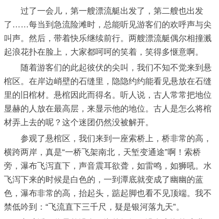
过了一会儿，第一艘漂流艇出发了，第二艘也出发
了……每当到急流险滩时，总能听见游客们的欢呼声与尖
叫声。然后，带着快乐继续前行。两艘漂流艇偶尔相撞溅
起浪花扑在脸上，大家都呵呵的笑着，笑得多惬意啊。
随着游客们的此起彼伏的尖叫，我们不知不觉来到悬
棺区。在岸边峭壁的石缝里，隐隐约约能看见悬放在石缝
里的旧棺材。悬棺因此而得名。听人说，古人常常把地位
显赫的人放在最高层，来显示他的地位。古人是怎么将棺
材弄上去的呢？这个迷团仍然没被解开。
参观了悬棺区，我们来到一座索桥上，桥非常的高，
横跨两岸，真是“一桥飞架南北，天堑变通途”啊！索桥
旁，瀑布飞泻直下，声音震耳欲聋，如雷鸣，如狮吼。水
飞泻下来的时候是白色的，一到潭底就变成了幽幽的蓝
色，瀑布非常的高，抬起头，踮起脚也看不见顶端。我不
禁低吟到：“飞流直下三千尺，疑是银河落九天”。