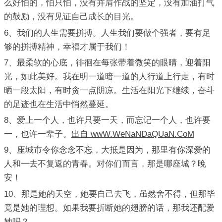
么好怕的，怕只怕，没有并肩作战的坚定，没有加油打气
的鼓励，没有见证自己成长的目光。
6、我们的人生需要拼搏。人生我们要做个强者，要有足
够的拼搏精神，幸福才属于我们！
7、最柔软的心底，徘徊在每张带着微笑的眼睛，迎着阳
光，如此美好。我在明一道暗一道的人行道上行走，有时
晒一段太阳，有时贪一点阴凉。生活在阳光下继续，奋斗
的足迹也在生活中悄然蔓延。
8、爱上一个人，也许只要一天，而忘记一个人，也许要
一，也许一辈子。
出自 wwW.WeNaNDaQUaN.CoM
9、座城市令你念念不忘，大抵是因为，那里有你深爱的
人和一去不复返的青春。对你们而言，那是哪座城？晚
安！
10、那是她的天空，她要自己去飞，虽然舍不得，但那毕
竟是她的理想。如果我要折断她的翅膀的话，那我还配爱
她吗？