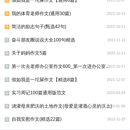
假如我是一坨屎作文【通用6篇】
2021-12-07
荐
我的体育老师作文(通用30篇)
2022-10-23
荐
简洁的励志句子(甄选42句)
2022-10-21
荐
奋斗朋友圈说说大全100句精选
2022-11-11
荐
关于妈妈作文5篇
2022-11-21
荐
第一次去老师办公室作文600_第一次进办公室作文800字
2022-10-27
荐
假如我是一坨屎作文【精选8篇】
2021-12-07
荐
实习周记100篇通用版范文
2023-03-24
荐
浇灌母亲肥沃的土地作文(母爱是灌溉心灵的沃土)
2023-01-05
荐
自我安慰作文(精选22篇)
2022-11-25
荐