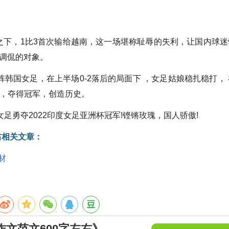
之下，1比3首次输给越南，这一场堪称耻辱的失利，让国内球迷
种调侃的对象。
韩国女足，在上半场0-2落后的局面下 ，女足姑娘稳扎稳打， 
队，夺得冠军，创造历史。
足勇夺2022印度女足亚洲杯冠军!铿锵玫瑰，国人骄傲!
右相关文章：
材
作文范文600字左右》