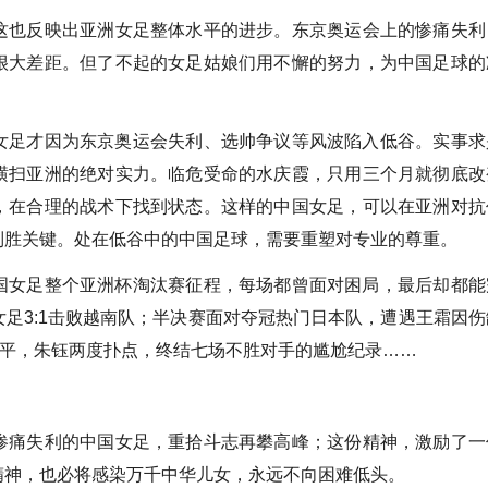
这也反映出亚洲女足整体水平的进步。东京奥运会上的惨痛失利
很大差距。但了不起的女足姑娘们用不懈的努力，为中国足球的
女足才因为东京奥运会失利、选帅争议等风波陷入低谷。实事求
横扫亚洲的绝对实力。临危受命的水庆霞，只用三个月就彻底改
，在合理的战术下找到状态。这样的中国女足，可以在亚洲对抗
制胜关键。处在低谷中的中国足球，需要重塑对专业的尊重。
国女足整个亚洲杯淘汰赛征程，每场都曾面对困局，最后却都能
足3:1击败越南队；半决赛面对夺冠热门日本队，遭遇王霜因伤
绝平，朱钰两度扑点，终结七场不胜对手的尴尬纪录……
惨痛失利的中国女足，重拾斗志再攀高峰；这份精神，激励了一
精神，也必将感染万千中华儿女，永远不向困难低头。