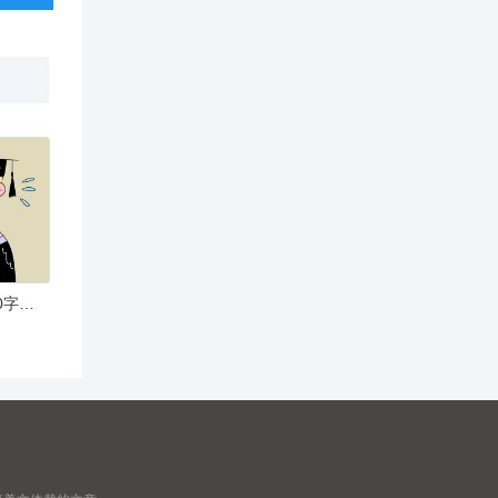
2022有关冬奥会的800字议论文范文