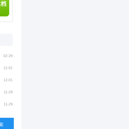
文档
02-29
12-01
12-01
11-29
11-29