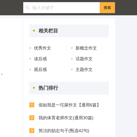
相关栏目
优秀作文
新概念作文
读后感
话题作文
观后感
主题作文
，
热门排行
假如我是一坨屎作文【通用6篇】
1
我的体育老师作文(通用30篇)
2
简洁的励志句子(甄选42句)
3