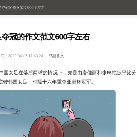
女足夺冠的作文范文600字左右
足夺冠的作文范文600字左右
时间：
2022-04-06 11:43:24
话题作文
中，中国女足在落后两球的情况下，先是由唐佳丽和张琳艳扳平比分
2逆转韩国女足，时隔十六年重夺亚洲杯冠军。