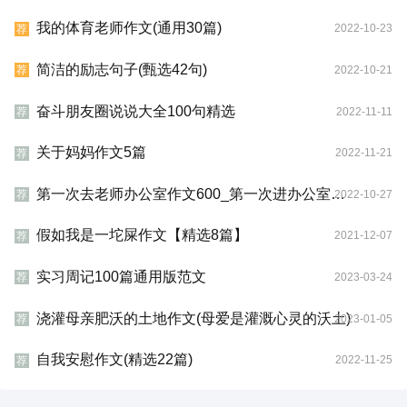
我的体育老师作文(通用30篇)
2022-10-23
荐
简洁的励志句子(甄选42句)
2022-10-21
荐
奋斗朋友圈说说大全100句精选
2022-11-11
荐
关于妈妈作文5篇
2022-11-21
荐
第一次去老师办公室作文600_第一次进办公室作文800字
2022-10-27
荐
假如我是一坨屎作文【精选8篇】
2021-12-07
荐
实习周记100篇通用版范文
2023-03-24
荐
浇灌母亲肥沃的土地作文(母爱是灌溉心灵的沃土)
2023-01-05
荐
自我安慰作文(精选22篇)
2022-11-25
荐