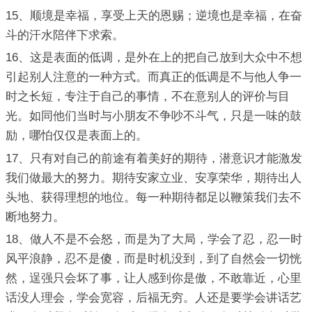
15、顺境是幸福，享受上天的恩赐；逆境也是幸福，在奋
斗的汗水陪伴下求索。
16、这是表面的低调，是外在上的把自己放到大众中不想
引起别人注意的一种方式。而真正的低调是不与他人争一
时之长短，专注于自己的事情，不在意别人的评价与目
光。如同他们当时与小朋友不争吵不斗气，只是一味的鼓
励，哪怕仅仅是表面上的。
17、只有对自己的前途有着美好的期待，潜意识才能激发
我们做最大的努力。期待安家立业、安享荣华，期待出人
头地、获得理想的地位。每一种期待都足以鞭策我们去不
断地努力。
18、做人不是不会怒，而是为了大局，学会了忍，忍一时
风平浪静，忍不是傻，而是时机没到，到了自然会一切恍
然，逞强只会坏了事，让人感到你是傲，不敢靠近，心里
话没人理会，学会宽容，后福无穷。人还是要学会讲话艺