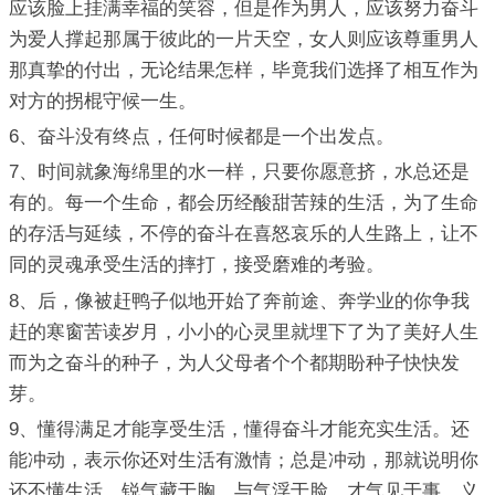
应该脸上挂满幸福的笑容，但是作为男人，应该努力奋斗
为爱人撑起那属于彼此的一片天空，女人则应该尊重男人
那真挚的付出，无论结果怎样，毕竟我们选择了相互作为
对方的拐棍守候一生。
6、奋斗没有终点，任何时候都是一个出发点。
7、时间就象海绵里的水一样，只要你愿意挤，水总还是
有的。每一个生命，都会历经酸甜苦辣的生活，为了生命
的存活与延续，不停的奋斗在喜怒哀乐的人生路上，让不
同的灵魂承受生活的摔打，接受磨难的考验。
8、后，像被赶鸭子似地开始了奔前途、奔学业的你争我
赶的寒窗苦读岁月，小小的心灵里就埋下了为了美好人生
而为之奋斗的种子，为人父母者个个都期盼种子快快发
芽。
9、懂得满足才能享受生活，懂得奋斗才能充实生活。还
能冲动，表示你还对生活有激情；总是冲动，那就说明你
还不懂生活。锐气藏于胸，与气浮于脸，才气见于事，义