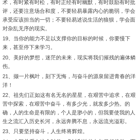
术，有时紧有时松，有时正经有时幽默，有时鼓励有时批
评，还要注意场合和度，不要轻易暴露内心的脆弱，学会
承受应该担当的一切；不要轻易述说生活的狼狈，学会面
对杂乱无序的现实。
19、当你的能力不足以支撑你的目标的时候，你要慢下
来，甚至停下来学习。
20、美好的梦想，迷茫的未来，现实将我们摧残的遍体鳞
伤。
21、撷一片枫叶，刻下无悔，与奋斗的源泉留进青春的洋
洋！
22、祖先们正如这有名无名的星星，在艰苦中追求，在艰
苦中探索，在艰苦中奋斗，有多少光，就发多少热。的
确，人的生命是有限的，个人是渺小的，但我要使我的人
生之流汇入历史长河，永远奔腾不息，永远流光溢彩。
23、只要坚持奋斗，人生终将辉煌。