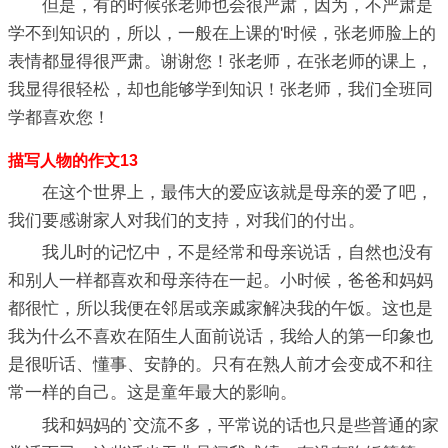
但是，有的时候张老师也会很严肃，因为，不严肃是
学不到知识的，所以，一般在上课的'时候，张老师脸上的
表情都显得很严肃。谢谢您！张老师，在张老师的课上，
我显得很轻松，却也能够学到知识！张老师，我们全班同
学都喜欢您！
描写人物的作文13
在这个世界上，最伟大的爱应该就是母亲的爱了吧，
我们要感谢家人对我们的支持，对我们的付出。
我儿时的记忆中，不是经常和母亲说话，自然也没有
和别人一样都喜欢和母亲待在一起。小时候，爸爸和妈妈
都很忙，所以我便在邻居或亲戚家解决我的午饭。这也是
我为什么不喜欢在陌生人面前说话，我给人的第一印象也
是很听话、懂事、安静的。只有在熟人前才会变成不和往
常一样的自己。这是童年最大的影响。
我和妈妈的`交流不多，平常说的话也只是些普通的家