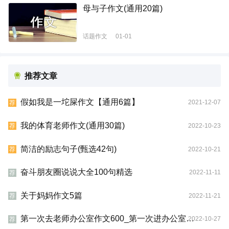
母与子作文(通用20篇)
话题作文
01-01
推荐文章
假如我是一坨屎作文【通用6篇】
2021-12-07
荐
我的体育老师作文(通用30篇)
2022-10-23
荐
简洁的励志句子(甄选42句)
2022-10-21
荐
奋斗朋友圈说说大全100句精选
2022-11-11
荐
关于妈妈作文5篇
2022-11-21
荐
第一次去老师办公室作文600_第一次进办公室作文800字
2022-10-27
荐