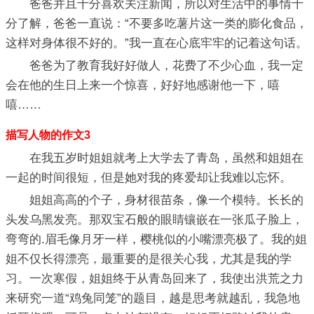
爸爸并且十分喜欢关注新闻，所以对生活中的事情十
分了解，爸爸一直说：“不要多吃薯片这一类的膨化食品，
这样对身体很不好的。”我一直在心底牢牢的记着这句话。
爸爸为了教育我好好做人，花费了不少心血，我一定
会在他的生日上来一个惊喜，好好地感谢他一下，嘻
嘻……
描写人物的作文3
在我五岁时姐姐就考上大学去了青岛，虽然和姐姐在
一起的时间很短，但是她对我的疼爱却让我难以忘怀。
姐姐高高的个子，身材很苗条，像一个模特。长长的
头发乌黑发亮。那双宝石般的眼睛镶嵌在一张瓜子脸上，
弯弯的.眉毛像月牙一样，樱桃似的小嘴漂亮极了。我的姐
姐不仅长得漂亮，最重要的是很关心我，尤其是我的学
习。一次寒假，姐姐终于从青岛回来了，我使出洪荒之力
来研究一道“鸡兔同笼”的题目，越是思考就越乱，我急地