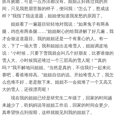
抓耳挠腮，可是一点办法都没有。姐姐正好路过我的房
间，只见我愁眉苦脸的样子，便问我：“怎么了，愁成这
样？”我指了指这道题，姐姐便知道我发愁的原因了。
姐姐看了一遍题目轻轻地对我说：“如果兔子有两条
腿，鸡也有两条腿……”姐姐耐心的给我讲解了好几遍，我
才会做这道题目。我的姐姐还是一个有童心的人。有一
次，下了一场大雪，我和姐姐出去堆雪人，姐姐调皮地
说：“小时候，只要下雪我就会叫几个好朋友，比赛谁做的
雪人大。小时候我还堆过一个三层高的雪人呢！”“真的
吗？”我不解地问姐姐。“当然是真的，不信我们一起来比
赛吧，看谁堆得高。”姐姐自信的说。开始堆雪人了，我怎
么也堆不好，老是散下来。姐姐不一会就堆了一个又高又
大的雪人，还很漂亮呢！
现在我的姐姐已经是研究生二年级了，回家的时间越
来越少了，听妈妈说等姐姐工作后，回家的时间会更少。
真希望快点到假期，这样就能见到我的姐姐了。