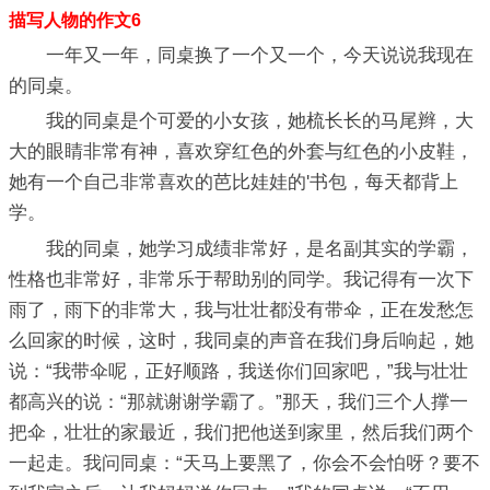
描写人物的作文6
一年又一年，同桌换了一个又一个，今天说说我现在
的同桌。
我的同桌是个可爱的小女孩，她梳长长的马尾辫，大
大的眼睛非常有神，喜欢穿红色的外套与红色的小皮鞋，
她有一个自己非常喜欢的芭比娃娃的'书包，每天都背上
学。
我的同桌，她学习成绩非常好，是名副其实的学霸，
性格也非常好，非常乐于帮助别的同学。我记得有一次下
雨了，雨下的非常大，我与壮壮都没有带伞，正在发愁怎
么回家的时候，这时，我同桌的声音在我们身后响起，她
说：“我带伞呢，正好顺路，我送你们回家吧，”我与壮壮
都高兴的说：“那就谢谢学霸了。”那天，我们三个人撑一
把伞，壮壮的家最近，我们把他送到家里，然后我们两个
一起走。我问同桌：“天马上要黑了，你会不会怕呀？要不