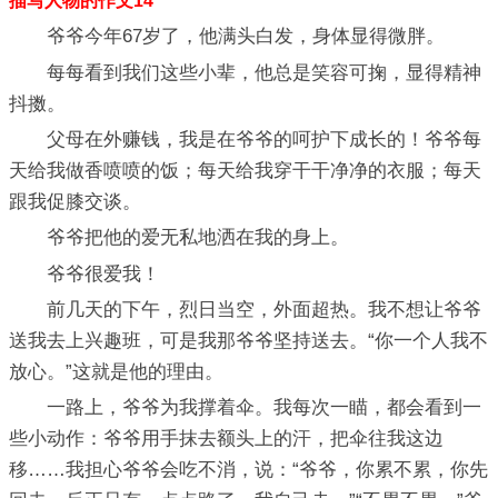
描写人物的作文14
爷爷今年67岁了，他满头白发，身体显得微胖。
每每看到我们这些小辈，他总是笑容可掬，显得精神
抖擞。
父母在外赚钱，我是在爷爷的呵护下成长的！爷爷每
天给我做香喷喷的饭；每天给我穿干干净净的衣服；每天
跟我促膝交谈。
爷爷把他的爱无私地洒在我的身上。
爷爷很爱我！
前几天的下午，烈日当空，外面超热。我不想让爷爷
送我去上兴趣班，可是我那爷爷坚持送去。“你一个人我不
放心。”这就是他的理由。
一路上，爷爷为我撑着伞。我每次一瞄，都会看到一
些小动作：爷爷用手抹去额头上的汗，把伞往我这边
移……我担心爷爷会吃不消，说：“爷爷，你累不累，你先