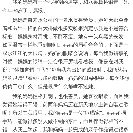
我的妈妈有一个很特别的名字，和水果杨桃谐音，她
今年34岁了，属猴。
妈妈是自来水公司的一名水质检验员，她每天都会穿
着和医生一样的白大褂做很多实验来判定水质是不是符合
标准。妈妈身材高挑，不胖不瘦。她有一头乌黑的长发，
如同瀑布一样地垂到腰间。妈妈的眉毛弯弯的，下面是一
双水汪汪的大眼睛，妈妈的眼睛会说话，每当我做错事的
时候，妈妈的眼睛一定会很严厉地看着我，像是在对我
说：“你知道错了吗？”每当我考出好的成绩时，我能从妈
妈的眼睛里看到很多的鼓励。妈妈的'耳朵很尖，每次我想
偷偷干点什么，但是最后什么都瞒不过她。
我的妈妈性格开朗，也很善良。她喜欢唱歌，而且我
觉得她唱得不错，前两年妈妈还在新天地水上舞台唱过歌
呢！所以在我眼里，我的妈妈是一位“歌唱家”。妈妈心灵
手巧，能做很多别人做不到的东西，而且都做得相当不
错，从我上学起，我和妈妈一起完成的亲子作品得过很多