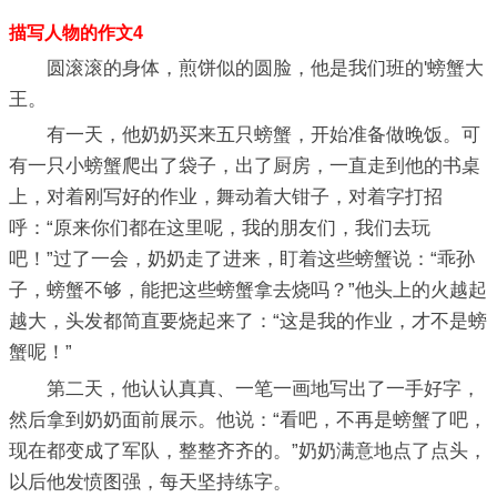
描写人物的作文4
圆滚滚的身体，煎饼似的圆脸，他是我们班的'螃蟹大
王。
有一天，他奶奶买来五只螃蟹，开始准备做晚饭。可
有一只小螃蟹爬出了袋子，出了厨房，一直走到他的书桌
上，对着刚写好的作业，舞动着大钳子，对着字打招
呼：“原来你们都在这里呢，我的朋友们，我们去玩
吧！”过了一会，奶奶走了进来，盯着这些螃蟹说：“乖孙
子，螃蟹不够，能把这些螃蟹拿去烧吗？”他头上的火越起
越大，头发都简直要烧起来了：“这是我的作业，才不是螃
蟹呢！”
第二天，他认认真真、一笔一画地写出了一手好字，
然后拿到奶奶面前展示。他说：“看吧，不再是螃蟹了吧，
现在都变成了军队，整整齐齐的。”奶奶满意地点了点头，
以后他发愤图强，每天坚持练字。