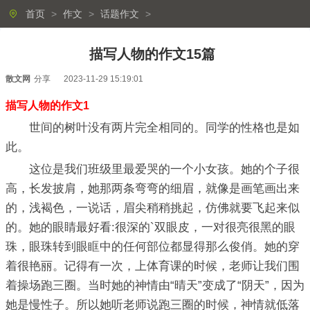
首页
>
作文
>
话题作文
>
描写人物的作文15篇
散文网
分享
2023-11-29 15:19:01
描写人物的作文1
世间的树叶没有两片完全相同的。同学的性格也是如
此。
这位是我们班级里最爱哭的一个小女孩。她的个子很
高，长发披肩，她那两条弯弯的细眉，就像是画笔画出来
的，浅褐色，一说话，眉尖稍稍挑起，仿佛就要飞起来似
的。她的眼睛最好看:很深的`双眼皮，一对很亮很黑的眼
珠，眼珠转到眼眶中的任何部位都显得那么俊俏。她的穿
着很艳丽。记得有一次，上体育课的时候，老师让我们围
着操场跑三圈。当时她的神情由“晴天”变成了“阴天”，因为
她是慢性子。所以她听老师说跑三圈的时候，神情就低落