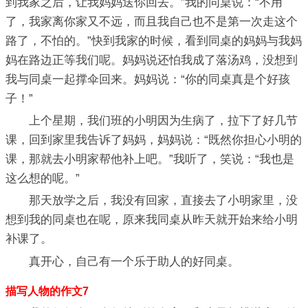
到我家之后，让我妈妈送你回去。”我的同桌说：“不用
了，我家离你家又不远，而且我自己也不是第一次走这个
路了，不怕的。”快到我家的时候，看到同桌的妈妈与我妈
妈在路边正等我们呢。妈妈说还怕我成了落汤鸡，没想到
我与同桌一起撑伞回来。妈妈说：“你的同桌真是个好孩
子！”
上个星期，我们班的小明因为生病了，拉下了好几节
课，回到家里我告诉了妈妈，妈妈说：“既然你担心小明的
课，那就去小明家帮他补上吧。”我听了，笑说：“我也是
这么想的呢。”
那天放学之后，我没有回家，直接去了小明家里，没
想到我的同桌也在呢，原来我同桌从昨天就开始来给小明
补课了。
真开心，自己有一个乐于助人的好同桌。
描写人物的作文7