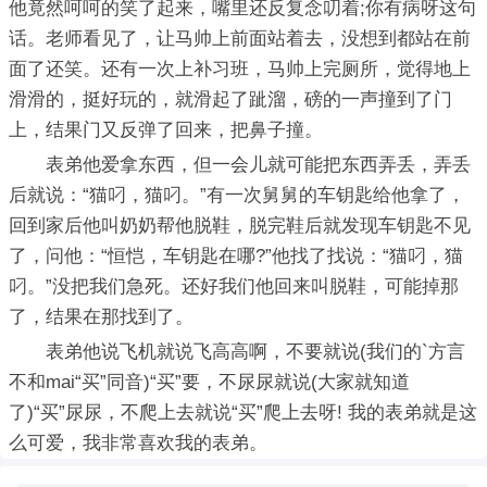
他竟然呵呵的笑了起来，嘴里还反复念叨着;你有病呀这句
话。老师看见了，让马帅上前面站着去，没想到都站在前
面了还笑。还有一次上补习班，马帅上完厕所，觉得地上
滑滑的，挺好玩的，就滑起了跐溜，磅的一声撞到了门
上，结果门又反弹了回来，把鼻子撞。
表弟他爱拿东西，但一会儿就可能把东西弄丢，弄丢
后就说：“猫叼，猫叼。”有一次舅舅的车钥匙给他拿了，
回到家后他叫奶奶帮他脱鞋，脱完鞋后就发现车钥匙不见
了，问他：“恒恺，车钥匙在哪?”他找了找说：“猫叼，猫
叼。”没把我们急死。还好我们他回来叫脱鞋，可能掉那
了，结果在那找到了。
表弟他说飞机就说飞高高啊，不要就说(我们的`方言
不和mai“买”同音)“买”要，不尿尿就说(大家就知道
了)“买”尿尿，不爬上去就说“买”爬上去呀! 我的表弟就是这
么可爱，我非常喜欢我的表弟。