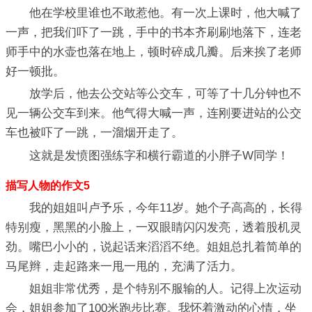
他在学校里谁也不敢惹他。有一次上课时，他大喊了
一声，把我们吓了一跳，手中的书本齐刷刷地落下，连老
师手中的水壶也落在地上，顿时碎成几瓣。后来挨了老师
好一顿批。
放学后，他去公交站等公交车，可等了十几分钟也不
见一辆公交车到来。他气得大喊一声，连刚要进站的公交
车也被吓了一跳，一溜烟开走了。
这就是发愤图强练字和横行霸道的小胖子W同学！
描写人物的作文5
我的姐姐叫卢予乐，今年11岁。她个子高高的，长得
特别瘦，黑黑的小脸上，一双眼睛闪闪发亮，透着股机灵
劲。嘴巴小小的，说起话来滔滔不绝。姐姐总扎着简单的
马尾辫，走起路来一甩一甩的，充满了活力。
姐姐非常优秀，是个特别不服输的人。记得上次运动
会，姐姐参加了100米跑步比赛。我怀着激动的心情，坐