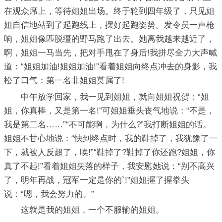
在观众席上，等待姐姐出场。终于轮到四年级了，只见姐
姐自信地站到了起跑线上，摆好起跑姿势。发令员一声枪
响，姐姐像匹脱缰的野马跑了出去。她离我越来越近了，
啊，姐姐一马当先，把对手甩在了身后!我拼尽全力大声喊
道：“姐姐加油!姐姐加油!”看着姐姐向终点冲去的身影，我
松了口气：第一名非姐姐莫属了!
中午放学回家，我一见到姐姐，就向姐姐祝贺：“姐
姐，你真棒，又是第一名!”可姐姐垂头丧气地说：“不是，
我是第二名……”“不可能啊，为什么?”我打断姐姐的话。
姐姐不甘心地说：“快到终点时，我的鞋掉了，我犹豫了一
下，就被人反超了，唉!”“鞋掉了?鞋掉了你还跑?姐姐，你
真了不起!”看着姐姐失落的样子，我安慰她说：“别不高兴
了，明年再战，冠军一定是你的`!”姐姐握了握拳头
说：“嗯，我会努力的。”
这就是我的姐姐，一个不服输的姐姐。