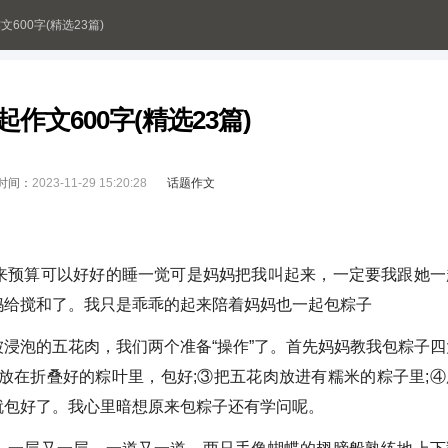
600字(精选23篇)
作文600字(精选23篇)
时间：
2023-11-29 15:20:28
话题作文
预算可以好好的睡一觉可是妈妈把我叫起来，一定要我跟她一
妈给搅和了。我只是乖乖的起来陪着妈妈也一起包粽子
泡的五花肉，我们两个准备“操作”了。首先妈妈教我包粽子四
放在折叠好的粽叶里，包好;③把五花肉放进有糯米的粽子里;④
就包好了。我心里暗想原来包粽子还有学问呢。