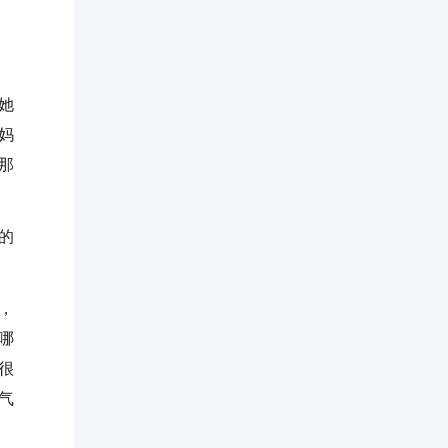
她
妈
那
的
，
哪
很
气