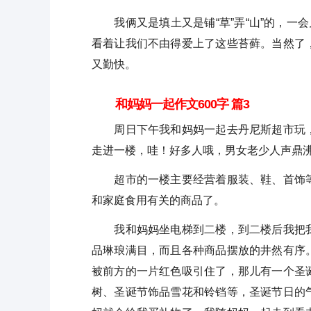
我俩又是填土又是铺“草”弄“山”的，一会
看着让我们不由得爱上了这些苔藓。当然了
又勤快。
和妈妈一起作文600字 篇3
周日下午我和妈妈一起去丹尼斯超市玩，
走进一楼，哇！好多人哦，男女老少人声鼎
超市的一楼主要经营着服装、鞋、首饰等
和家庭食用有关的商品了。
我和妈妈坐电梯到二楼，到二楼后我把我
品琳琅满目，而且各种商品摆放的井然有序
被前方的一片红色吸引住了，那儿有一个圣
树、圣诞节饰品雪花和铃铛等，圣诞节日的