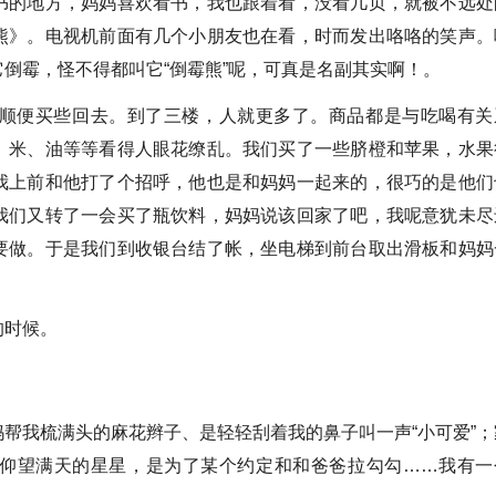
书的地方，妈妈喜欢看书，我也跟着看，没看几页，就被不远处
熊》。电视机前面有几个小朋友也在看，时而发出咯咯的笑声。
倒霉，怪不得都叫它“倒霉熊”呢，可真是名副其实啊！。
便买些回去。到了三楼，人就更多了。商品都是与吃喝有关
、米、油等等看得人眼花缭乱。我们买了一些脐橙和苹果，水果
我上前和他打了个招呼，他也是和妈妈一起来的，很巧的是他们
我们又转了一会买了瓶饮料，妈妈说该回家了吧，我呢意犹未尽
要做。于是我们到收银台结了帐，坐电梯到前台取出滑板和妈妈
时候。
我梳满头的麻花辫子、是轻轻刮着我的鼻子叫一声“小可爱”；
仰望满天的星星，是为了某个约定和和爸爸拉勾勾……我有一