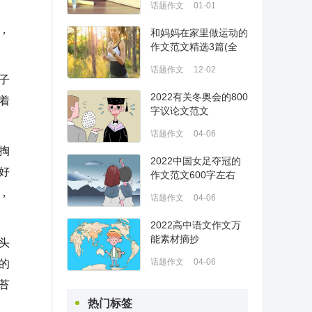
话题作文
01-01
，
和妈妈在家里做运动的
作文范文精选3篇(全
文)
话题作文
12-02
子
2022有关冬奥会的800
着
字议论文范文
话题作文
04-06
掏
2022中国女足夺冠的
好
作文范文600字左右
，
话题作文
04-06
2022高中语文作文万
能素材摘抄
头
话题作文
04-06
的
苔
热门标签