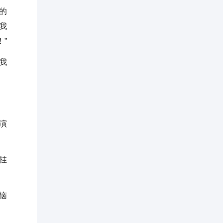
的
我
”
我
演
挂
恼