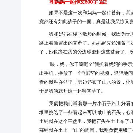
和妈妈一起作文600字 篇2
如果不是这一次和妈妈一起种苔藓，我都
竟然还有如此孩子的一面，真是让我又惊又
我和妈妈在楼下散步的时候，我因为无聊
路上看新冒出的苔藓了。妈妈起先还准备把
了，她也蹲在我的旁边琢磨起这些苔藓了。
“喂，妈，你干嘛呢？”我抓着妈妈的手示
出手机，播放了一个“植苔”的视频，轻轻地
看的栽种在盆里，旁边还布了山水的景，让
于是我俩就开始一起种苔藓了。
我俩把我们蹲着那一片小石子路上好看的
堆里挑选了一些看起来可以做山的石头，心
土铺就在这个平盆里，我把石头在土上布了几
藓铺就在土上，“山”的周围，我则负责用镊