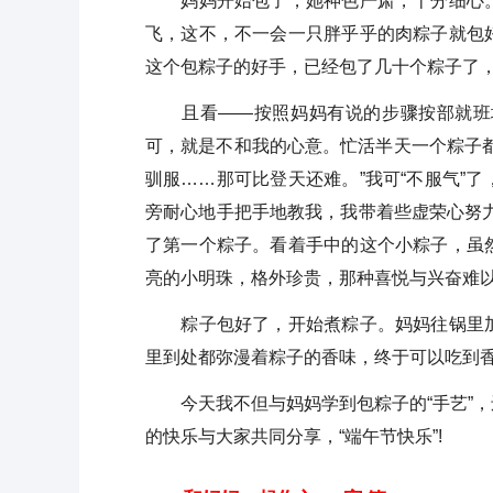
妈妈开始包了，她神色严肃，十分细心。
飞，这不，不一会一只胖乎乎的肉粽子就包
这个包粽子的好手，已经包了几十个粽子了
且看——按照妈妈有说的步骤按部就班地
可，就是不和我的心意。忙活半天一个粽子
驯服……那可比登天还难。”我可“不服气”
旁耐心地手把手地教我，我带着些虚荣心努
了第一个粽子。看着手中的这个小粽子，虽
亮的小明珠，格外珍贵，那种喜悦与兴奋难
粽子包好了，开始煮粽子。妈妈往锅里加
里到处都弥漫着粽子的香味，终于可以吃到
今天我不但与妈妈学到包粽子的“手艺”，
的快乐与大家共同分享，“端午节快乐”!