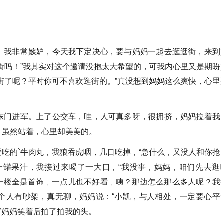
我非常嫉妒，今天我下定决心，要与妈妈一起去逛逛街，来到
街吗！”我其实对这个邀请没抱太大希望的，可我内心里又是期盼
街了呢？平时你可不喜欢逛街的。”真没想到妈妈这么爽快，心里
门进军。上了公交车，哇，人可真多呀，很拥挤，妈妈拉着我
，虽然站着，心里却美美的。
的`牛肉丸，我狼吞虎咽，几口吃掉，“急什么，又没人和你抢
一罐果汁，我接过来喝了一大口，“我没事，妈妈，咱们先去逛
，一楼全是首饰，一点儿也不好看，咦？那边怎么那么多人呢？我
个人有吵架，真无聊，妈妈说：“小凯，与人相处，一定要心平
”妈妈笑着后拍了拍我的头。