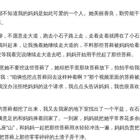
不知道我的妈妈是如此可爱的一个人。她美丽善良，勤劳能干
喜。
，不愿意走大道，跑去小石子路上走，走着走着就蹲在了小石
我叫起来，让我挽着她继续走大道的，不料那些苔藓被妈妈给看
没等我看完说继续走大道去吧，妈妈开始用手挖起了那些苔藓。
意她不要挖这些苔藓了，她却把手里那块苔藓放下，拍拍手给我
问我：“咱俩也挖点苔藓回去这样种着啊？”那个视频里面的苔藓被
我没办法拒绝妈妈的这个请求，我点点头告诉妈妈，我也很喜欢
苔藓都挖了出来，我又去我家的地下室找出了一个平盆，在石
满意足的和妈妈捧着回家了。一到家，妈妈就把她平常养花多余
座“山”，和妈妈一起把那些苔藓用水轻轻冲洗一遍，妈妈负责把
子把苔藓上那些零零碎碎的土渣子弄干净。