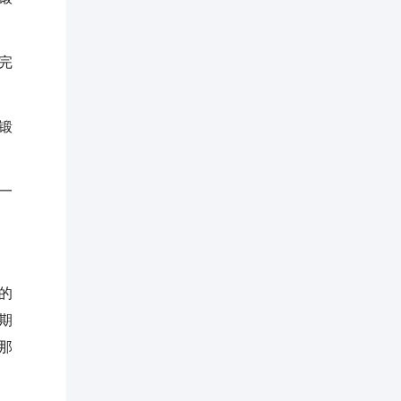
完
锻
一
的
期
那