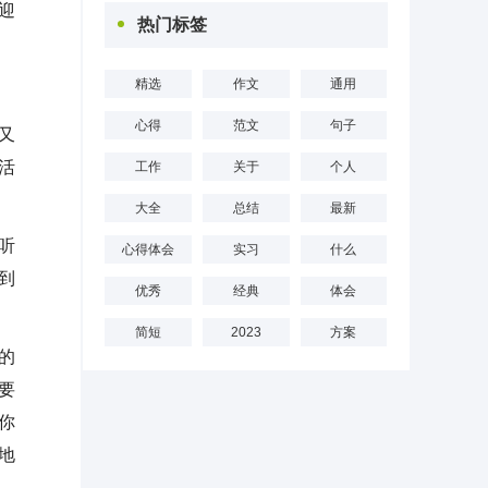
迎
热门标签
精选
作文
通用
心得
范文
句子
又
活
工作
关于
个人
大全
总结
最新
听
心得体会
实习
什么
到
优秀
经典
体会
简短
2023
方案
的
要
你
地