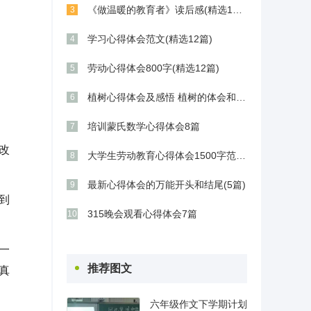
《做温暖的教育者》读后感(精选11篇)
3
学习心得体会范文(精选12篇)
4
劳动心得体会800字(精选12篇)
5
植树心得体会及感悟 植树的体会和感想(9篇)
6
培训蒙氏数学心得体会8篇
7
改
大学生劳动教育心得体会1500字范文五篇
8
最新心得体会的万能开头和结尾(5篇)
9
到
315晚会观看心得体会7篇
10
一
推荐图文
真
六年级作文下学期计划