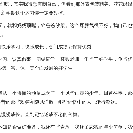
品”吃，其实我很想克制自己，但看到那外表包装精美、花花绿绿
。新学期这个坏习惯一定要改掉。
事，就和妈妈顶嘴，给爸爸吵架。这个坏脾气很不好，我自己也
较。
到快乐学习，快乐成长，各门成绩都保持优秀。
学习、认真做事、团结同学、尊敬老师，争当三好学生，争当优
名德、智、体、美全面发展的好学生。
我从一个懵懂的顽童成为了一个风华正茂的少年。回首往事，那
往昔的那些欢笑亦随风消散，那些记忆中的人已渐行渐远。
已慢慢成长。直到记忆遂成不老的容颜。
不知是否做好准备，我还有些青涩，我还留恋我的年少简单，我