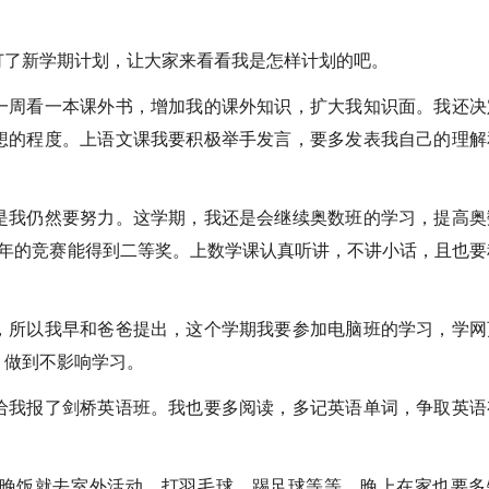
订了新学期计划，让大家来看看我是怎样计划的吧。
一周看一本课外书，增加我的课外知识，扩大我知识面。我还决
想的程度。上语文课我要积极举手发言，要多发表我自己的理解
是我仍然要努力。这学期，我还是会继续奥数班的学习，提高奥
今年的竞赛能得到二等奖。上数学课认真听讲，不讲小话，且也要
，所以我早和爸爸提出，这个学期我要参加电脑班的学习，学网
，做到不影响学习。
给我报了剑桥英语班。我也要多阅读，多记英语单词，争取英语
晚饭就去室外活动，打羽毛球，踢足球等等。晚上在家也要多