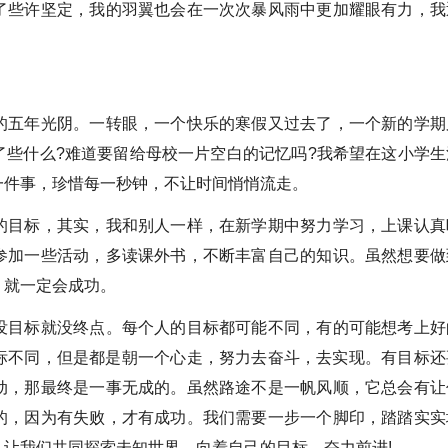
了些许坚定，我的羽翼也会在一次次暴风雨中更加耀眼有力，我
的五年光阴。一转眼，一个快乐的寒假又过去了，一个新的学期
了些什么?难道要留给母校一片空白的记忆吗?我希望在这小学生
一件事，珍惜每一秒钟，不让时间悄悄流走。
的目标，其实，我和别人一样，在新学期中努力学习，上课认真
参加一些活动，多读课外书，不断丰富自己的知识。虽然想要做
，就一定会成功。
没目标就没终点。每个人的目标都可能不同，有的可能想考上好
标不同，但是都是朝一个心走，努力去奋斗，去实现。有目标还
动，那最终是一事无成的。虽然路途不是一帆风顺，它总会有让
的，因为有失败，才有成功。我们需要一步一个脚印，踏踏实实
让我们共同探索未知世界，向着自己的目标，奋力前进!