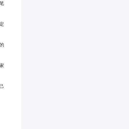
笔
定
的
家
己