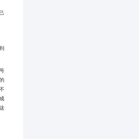
己
到
号
的
不
成
这