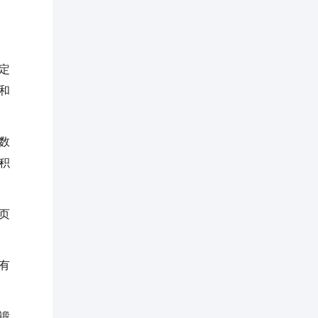
定
和
数
积
页
有
锻