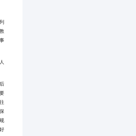
列
教
事
人
后
要
往
保
规
好