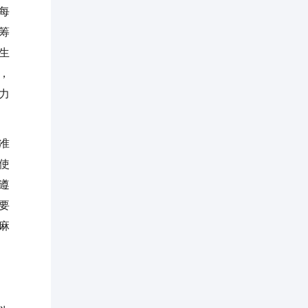
每
筹
生
，
力
准
使
遵
要
麻