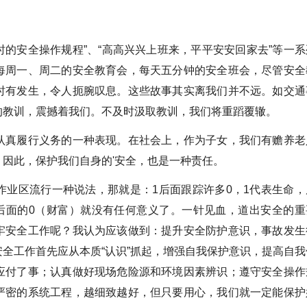
时的安全操作规程”、“高高兴兴上班来，平平安安回家去”等一系
每周一、周二的安全教育会，每天五分钟的安全班会，尽管安全
时有发生，令人扼腕叹息。这些故事其实离我们并不远。如交通
的教训，震撼着我们。不及时汲取教训，我们将重蹈覆辙。
认真履行义务的一种表现。在社会上，作为子女，我们有赡养老
因此，保护我们自身的'安全，也是一种责任。
作业区流行一种说法，那就是：1后面跟踪许多0，1代表生命，
那后面的0（财富）就没有任何意义了。一针见血，道出安全的重
牢安全工作呢？我认为应该做到：提升安全防护意识，事故发生
全工作首先应从本质“认识”抓起，增强自我保护意识，提高自我
应付了事；认真做好现场危险源和环境因素辨识；遵守安全操作
严密的系统工程，越细致越好，但只要用心，我们就一定能保护