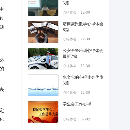
6篇
主
心得体会
12-30
过
培训蒙氏数学心得体会
题
8篇
心得体会
12-30
公安全警培训心得体会
最新7篇
必
心得体会
12-30
的
水文化的心得体会优质
6篇
表
心得体会
12-30
学生会工作心得
定
化
心得体会
07-02