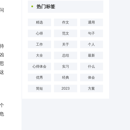
热门标签
问
精选
作文
通用
心得
范文
句子
工作
关于
个人
待
凶
大全
总结
最新
思
心得体会
实习
什么
这
优秀
经典
体会
简短
2023
方案
个
危