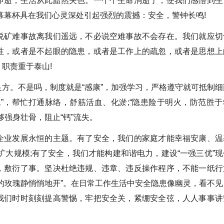
即逝，生活从此黯然失色。一个个生命消逝了，使我们感悟到生
幕幕杯具在我们心灵深处引起强烈的震撼：安全，警钟长鸣!
说矿难事故离我们遥远，不必说空难事故不会存在。我们就应切
性，或者是不起眼的隐患，或者是工作上的疏忽，或者是思想上
职责重于泰山!
方。不是吗，制度就是“感康”，加强学习，严格遵守就可抵制细
丸”，帮忙打通脉络，舒筋活血、化淤;“隐患险于明火，防范胜于
强身壮骨，阻止“钙”流失。
企业发展永恒的主题。有了安全，我们的家庭才能幸福安康、温
扩大规模;有了安全，我们才能构建和谐电力，建设“一强三优”现
，敷衍了事。坚决杜绝违规、违章、违反操作程序，不能一纸行
的玫瑰静悄悄地开”。在日常工作生活中安全隐患像幽灵，看不见
我们时时刻刻提高警惕，牢把安全关，紧绷安全弦，人人事事讲