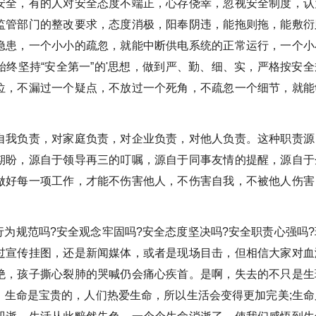
安全，有的人对安全态度不端正，心存侥幸，忽视安全制度，认
监管部门的整改要求，态度消极，阳奉阴违，能拖则拖，能敷衍
隐患，一个小小的疏忽，就能中断供电系统的正常运行，一个小
终坚持“安全第一”的'思想，做到严、勤、细、实，严格按安全
位，不漏过一个疑点，不放过一个死角，不疏忽一个细节，就能
自我负责，对家庭负责，对企业负责，对他人负责。这种职责源
期盼，源自于领导再三的叮嘱，源自于同事友情的提醒，源自于
做好每一项工作，才能不伤害他人，不伤害自我，不被他人伤害
为规范吗?安全观念牢固吗?安全态度坚决吗?安全职责心强吗?
过宣传挂图，还是新闻媒体，或者是现场目击，但相信大家对血
绝，孩子撕心裂肺的哭喊仍会痛心疾首。是啊，失去的不只是生
。生命是宝贵的，人们热爱生命，所以生活会变得更加完美;生命