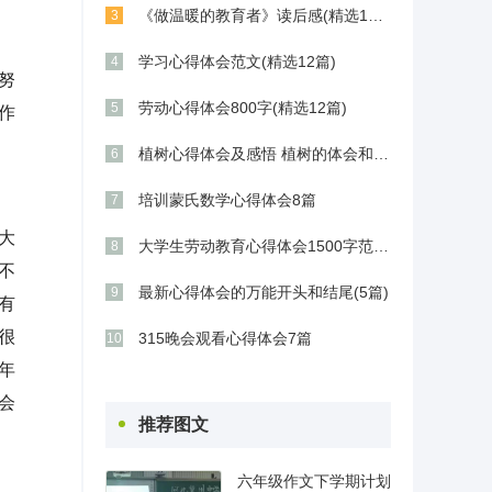
《做温暖的教育者》读后感(精选11篇)
3
学习心得体会范文(精选12篇)
4
努
劳动心得体会800字(精选12篇)
5
作
植树心得体会及感悟 植树的体会和感想(9篇)
6
培训蒙氏数学心得体会8篇
7
大
大学生劳动教育心得体会1500字范文五篇
8
不
最新心得体会的万能开头和结尾(5篇)
9
有
很
315晚会观看心得体会7篇
10
年
会
推荐图文
六年级作文下学期计划