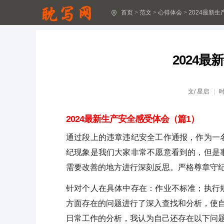
首页
>
范文
>
心得体会
>
2024最新
十八岁成人礼心得体会(精选30篇)
2024最新生产安全感受体会16篇
2024
2024年“安全生产”心得感想(13篇最新)
安全生产工作2024心得收获11篇
文/
星启
深入思考安全生产问题总结心得体会(14篇)
2024最新生产安全感受体会（篇1）
安全生产工作阶段心得感受15篇最新
通过段上的违章违纪安全工作通报，作为一
纪现象是我们大家非常不愿意看到的，但是
安全生产阶段感想体会12篇最新
需要改善的地方进行深刻反思。严格尊章守
安全生产心得感受17篇最新范文
针对个人在具体中存在：作业不标准；执行
2024全国安全生产月心得体会(精选15篇)
方面存在的问题进行了深入查找和分析，使自
日常工作的分析，我认为自己还存在以下问
安全生产心得体会16篇