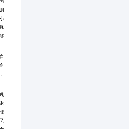
为
则
小
规
够
自
企
，
现
淋
理
又