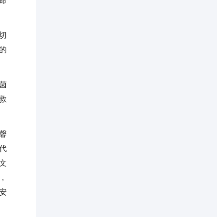
命
切
的
菌
救
馨
代
文
，
安