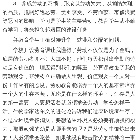
3、养成劳动的习惯，形成以劳动为荣，以懒惰为耻
的品质。抵制好逸恶劳、贪图享受、不劳而获、奢侈浪费
等恶习的影响。学习是学生的主要劳动，教育学生从小勤
奋学习，将来担负起艰巨的建设任务。
并教育学生正确对待升学、就业和分配的问题。
学校开设劳育课让我懂得了劳动不仅仅是为了金钱，
底层的劳动者并不让人瞧不起，他们每天都付出辛勤的劳
动是有价值的，理应得到我们的尊重。劳育课改变了我的
劳动观念，帮我树立正确做人生观、价值观及一个人对一
份工作应有的态度。劳动教育能培养一个人的基本素培养
一个人的生存本领，无论是在什么样的环境下，生存是人
的第一需要，人要想活着就必须学会劳动，学会怎样干
活。生物学家达尔文的进化论告诉我们适应环境者生存，
不适应环境者被淘汰，要想适应环境人必须要有顽强的毅
力，那股顽强的劲是从哪里来的呢？是从劳动中锻炼出来
的！人必须学会吃苦，如果他没有吃苦耐劳的精神将一事