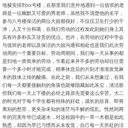
地被安排到xx号楼，在那里我们意外地遇到一位值班的老
师是一位幽默又可爱的男老师，虽然我不清楚他的名字，
参与八号楼保洁的两位大姐都很好，不仅仅卫生打少的干
净，人又十分和蔼，在我们劳动的过程发此刻她们身上其
实有许多朴实又珍贵的优点。也许，在劳动的过程中学会
与值班的老师以及保洁的大姐沟通和相处也是我们此次劳
动周的一个重要目标。劳动周期间，我们每一天从事的都
是扫地一类简单的劳动，乍看起来并不多的劳动却往往需
要一个多小时才能完成，稍事休息后的片刻才渐渐发觉麻
木的肢体上传的酸痛。在此之前，我们从未想象过，在我
们每一天都要接触到的角落也能够隐藏如此灰尘，清洁那
些我们每一天上下楼的必经之路原先需要这么辛苦。大二
的时光对于每个学生都有特殊的好处，成长的欣喜、即将
离别的愁苦，更夹杂未知的迷茫与不解的慌乱。恍然间两
年的完美年华已成逝水，对这校园中的一草一木都是如此
熟悉，却因为早已习惯而从未发觉，自己每一天所处的洁