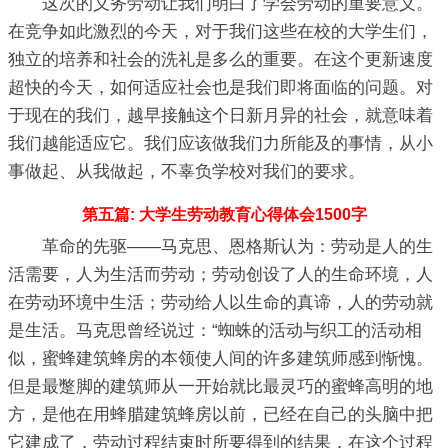
这次的义务劳动让我们明白了学会劳动的重要意义。
在竞争如此激烈的今天，对于我们这些在校的大学生们，
独立的培养和社会的洗礼是多么的重要。在这个更新速度
超快的今天，如何适应社会也是我们即将面临的问题。对
于现在的我们，越早接触这个日新月异的社会，就意味着
我们越能适应它。我们应该做我们力所能及的事情，从小
事做起、从我做起，不辜负学校对我们的要求。
第五篇: 大学生劳动教育心得体会1500字
革命的先驱——马克思、恩格斯认为：劳动是人的生
活需要，人为生活而劳动；劳动创设了人的生命环境，人
在劳动环境中生活；劳动给人以生命的真谛，人的劳动就
是生活。马克思曾经说过：“蜘蛛的活动与织工的活动相
似，蜜蜂建筑蜂房的本领使人间的许多建筑师感到惭愧。
但是最蹩脚的建筑师从一开始就比最灵巧的蜜蜂高明的地
方，是他在用蜂腊建筑蜂房以前，已经在自己的头脑中把
它建成了，劳动过程结束时所要得到的结果，在这个过程