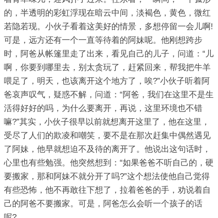
的，半透明的彩虹浮现在暗云中间，淡褐色，黄色，微红
若隐若现。小伙子看着这美好的情景，多想停留一会儿啊!
可是，远方还有一个一直等待着的阿妹呢。他刚想跨步
时，阿爸从帐篷里走了出来，看见自己的儿子，问道：“儿
啊，你要到哪里去，别太贪玩了，赶紧回来，帮我把牛羊
喂足了，明天，也该离开这个地方了，唉?”小伙子听着阿
爸哀声叹气，疑惑不解，问道：“阿爸，我们在这里不是生
活得好好的吗，为什么要离开，再说，这里环境也不错
嘛?”其实，小伙子很早以前就想离开这里了，他在这里，
受尽了人们的欺凌和嘲笑，要不是在那次赶集中偶然遇见
了阿妹，他早就想迫不及待的离开了。他说出这句话时，
心里也有些勉强。他突然想到：“如果爸爸不听自己的，硬
要搬家，那和阿妹不就分开了吗?”这个想法使他自己觉得
有些恐怖，他不再敢往下想了，拉着爸爸的手，劝说着自
己的阿爸不要搬家。可是，阿爸怎么会听一个孩子的话
呢?