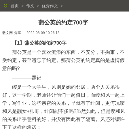
首页
>
作文
>
优秀作文
>
蒲公英的约定700字
散文网
分享
2022-08-09 10:26:13
【1】蒲公英的约定700字
蒲公英是一个喜欢流浪的东西，不安分，不拘束，不
受约定，甚至遗忘了约定。那蒲公英的约定真的是虚情假
意的吗?
————题记
缨是一个大学生，风则是她的邻居，两个人关系很
好，这一学期，老师还让他们一起值日，而缨和风一起上
学，写作业，这些亲密的关系，早就有了绯闻，更何况缨
和风是靓女+帅哥，绯闻能不多吗?虽然如此，但是缨和风
的关系出乎意料的好，并没有因此有了隔离。风还对缨许
下了这样的承诺：