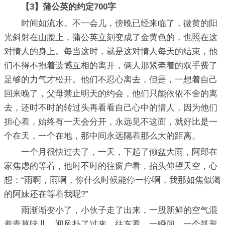
【3】蒲公英的约定700字
时间如流水。不一会儿，傍晚已经来临了，微黄的阳
光斜射在山腰上，蒲公英立刻变成了金黄色的，也照在这
对情人的身上。每当这时，就是这对情人每天的结束，他
们不得不抱着遗憾互相的离开，俩人那紧牵着的双手费了
足够的力气才松开。他们不忍心离去，但是，一想着自己
回来晚了，父母禁止明天的约会，他们只能依依不舍的离
去，还时不时的转过头再看看自己心中的情人，因为他们
担心着，始终有一天会分开，永远见不这面，就好比是一
个在天，一个在地，那中间永远隔着那么大的距离。
一个月很快过去了，一天，下起了倾盆大雨，阿郎在
家焦虑的等着，他时不时的往窗户看，抬头仰望天空，心
想：“雨啊，雨啊，你什么时候能停一停啊，我那如焦似渴
的阿妹还在等着我呢?”
雨渐渐变小了，小伙子走了出来，一股新鲜的空气混
着青草味儿，迎风扑了过来。往东看，一瞬间，一个弧形