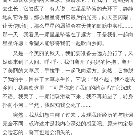
而它却喜欢美丽的大草原。我请求它，让我们一起到乡间
去生长，它答应了。有人说，在星星坠落的光环下，静静
地向它许愿，那么星星将用它最后的光亮，向天空闪耀，
让天使听到，那么星星的愿望会在天使的翅膀中实现.......
那一天，我看见一颗星星坠落在了远方，于是我们一起向
星星许愿：希望风能够将我们一起吹向乡间。
又是一个美丽的秋天，我们要准备去远方旅行了，风
姑娘来到了人间。呼-呼-，我们离开了妈妈的怀抱，离开
了美丽的大草原，手拉手，一起飞向远方。忽然，它挣脱
了我的手，留在了大草原生长。它说：“对不起，我不想去
乡间，我喜欢这里。”"可是你忘了我们的约定吗?”它沉默
不语。我哭了，一颗泪珠滑动下来，我不再前进了，转身
扑向小河，当然，我深知我会死了.......
突然，我从幻想中醒了过来，发现我所经历的与歌词
完全不同，或许这才是我内心深处的感受吧。原来约定是
会遗忘的，誓言也是会消失的。