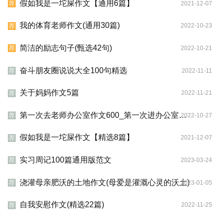
假如我是一坨屎作文【通用6篇】
2021-12-07
荐
我的体育老师作文(通用30篇)
2022-10-23
荐
简洁的励志句子(甄选42句)
2022-10-21
荐
奋斗朋友圈说说大全100句精选
2022-11-11
荐
关于妈妈作文5篇
2022-11-21
荐
第一次去老师办公室作文600_第一次进办公室作文800字
2022-10-27
荐
假如我是一坨屎作文【精选8篇】
2021-12-07
荐
实习周记100篇通用版范文
2023-03-24
荐
浇灌母亲肥沃的土地作文(母爱是灌溉心灵的沃土)
2023-01-05
荐
自我安慰作文(精选22篇)
2022-11-25
荐