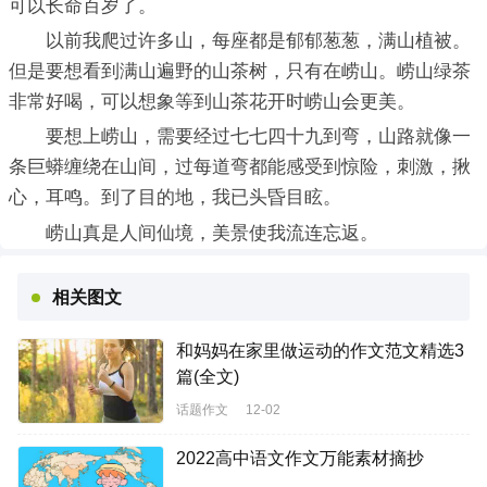
可以长命百岁了。
以前我爬过许多山，每座都是郁郁葱葱，满山植被。
但是要想看到满山遍野的山茶树，只有在崂山。崂山绿茶
非常好喝，可以想象等到山茶花开时崂山会更美。
要想上崂山，需要经过七七四十九到弯，山路就像一
条巨蟒缠绕在山间，过每道弯都能感受到惊险，刺激，揪
心，耳鸣。到了目的地，我已头昏目眩。
崂山真是人间仙境，美景使我流连忘返。
相关图文
和妈妈在家里做运动的作文范文精选3
篇(全文)
话题作文
12-02
2022高中语文作文万能素材摘抄