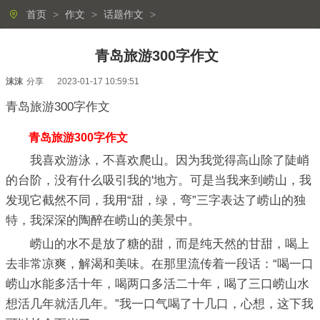
首页
>
作文
>
话题作文
>
青岛旅游300字作文
沫沫
分享
2023-01-17 10:59:51
青岛旅游300字作文
青岛旅游300字作文
我喜欢游泳，不喜欢爬山。因为我觉得高山除了陡峭
的台阶，没有什么吸引我的'地方。可是当我来到崂山，我
发现它截然不同，我用“甜，绿，弯”三字表达了崂山的独
特，我深深的陶醉在崂山的美景中。
崂山的水不是放了糖的甜，而是纯天然的甘甜，喝上
去非常凉爽，解渴和美味。在那里流传着一段话：“喝一口
崂山水能多活十年，喝两口多活二十年，喝了三口崂山水
想活几年就活几年。”我一口气喝了十几口，心想，这下我