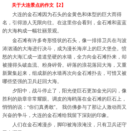
关于大连景点的作文【2】
大连的金石滩因为石头的金黄色和体型的巨大而得
名，引得游人无限向往。在这里你会看到，金石滩和蓝蓝
的大海构成一幅壮丽景观。
金石滩有许多奇形怪状的石头，像一排排卫兵在与波
涛汹涌的大海进行决斗，成为漫长海岸上的巨大堡垒。愤
怒的大海汇成一道道坚硬的水墙，全力向金石滩扑来，却
被撞得头破血流、粉身碎骨。碎落的浪花落回大海，又重
新聚集起来，组成新的水墙再次向金石滩扑去，可惜又被
哪些坚强的卫兵赶回大海。
夕阳中，战斗停止了，阳光使巨石更加金光闪闪，像
胜利的勋章非常耀眼。调皮的海鸥落在金石滩的巨石上，
悄悄的说：“你们真勇敢”。 我仿佛参与了那让人激动而又
兴奋的争斗，大连的金石滩给我留下深刻的印象。
人们在金石滩漫步，脚印被海浪淹没，只有卫兵还守