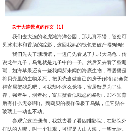
关于大连景点的作文【1】
我们去大连的老虎滩海洋公园，那儿真不错，随处可
见冰淇淋和香肠的踪影，这回我妈的钱包要破产喽!哈哈!
我们先去了珊瑚馆，一进门先看见了几只大乌龟，传
说龙生九子，乌龟就是九子中的一子。然后又去看了些珊
瑚，如海苹果还有一些我闻所未闻的海底生物，寄居蟹是
将贝壳里的生物杀死，把贝壳当做自己的房子(你们都会觉
得寄居蟹残忍吧，可我却不这么觉得，寄居蟹是为了生
存，强者生，弱者死，寄居蟹看似残忍的举动，却不知背
后有什么无奈啊!)。鹦鹉贝的模样像极了乌贼，但它贴在
玻璃上一动也不动。
参观完这些珊瑚，我就去看了看四维影院，在影院外
排队的人哪，叫一个壮观，可谓是人山人海，一望无际。