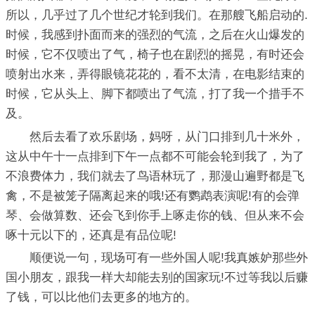
所以，几乎过了几个世纪才轮到我们。在那艘飞船启动的.
时候，我感到扑面而来的强烈的气流，之后在火山爆发的
时候，它不仅喷出了气，椅子也在剧烈的摇晃，有时还会
喷射出水来，弄得眼镜花花的，看不太清，在电影结束的
时候，它从头上、脚下都喷出了气流，打了我一个措手不
及。
然后去看了欢乐剧场，妈呀，从门口排到几十米外，
这从中午十一点排到下午一点都不可能会轮到我了，为了
不浪费体力，我们就去了鸟语林玩了，那漫山遍野都是飞
禽，不是被笼子隔离起来的哦!还有鹦鹉表演呢!有的会弹
琴、会做算数、还会飞到你手上啄走你的钱、但从来不会
啄十元以下的，还真是有品位呢!
顺便说一句，现场可有一些外国人呢!我真嫉妒那些外
国小朋友，跟我一样大却能去别的国家玩!不过等我以后赚
了钱，可以比他们去更多的地方的。