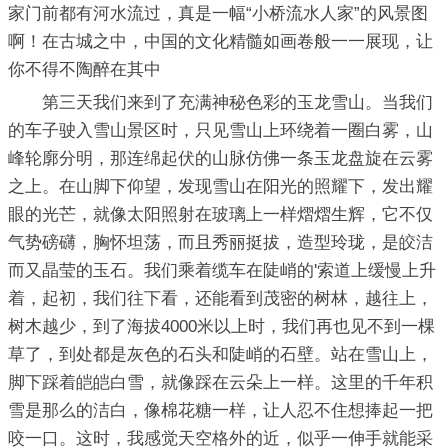
家门前都有河水流过，真是一幅“小桥流水人家”的风景图
啊！在古城之中，中国的文化精髓如画卷般一一展现，让
你不得不陶醉在其中
第三天我们来到了充满神秘色彩的玉龙雪山。当我们
的车子驶入雪山景区时，只见雪山上环绕着一圈白雾，山
峰轮廓分明，那连绵起伏的山脉仿佛一条玉龙盘旋在云雾
之上。在山脚下仰望，发现雪山在阳光的照耀下，发出耀
眼的光芒，就像太阳照射在玻璃上一样熠熠生辉，它不仅
气势磅礴，胸怀坦荡，而且秀丽挺拔，造型玲珑，是皎洁
而又晶莹的玉石。我们乘着缆车在陡峭的'索道上缓慢上升
着，起初，我们往下看，还能看到茂密的树林，越往上，
树木越少，到了海拔4000米以上时，我们再也见不到一棵
草了，到处都是灰色的石头和陡峭的石壁。站在雪山上，
脚下踩着皑皑白雪，就像踩在云朵上一样。这里的千年积
雪是那么的洁白，像棉花糖一样，让人忍不住想捧起一把
咬一口。这时，我感觉天空格外的近，似乎一伸手就能采