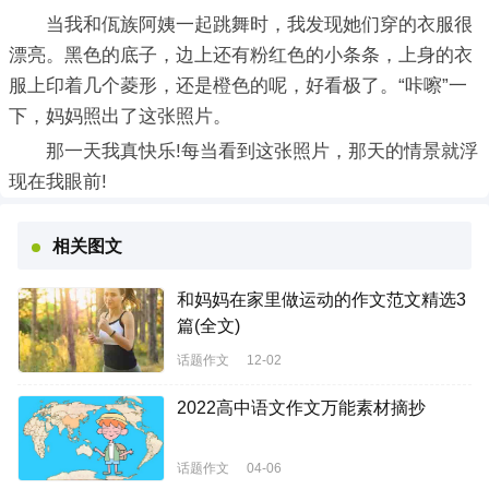
当我和佤族阿姨一起跳舞时，我发现她们穿的衣服很
漂亮。黑色的底子，边上还有粉红色的小条条，上身的衣
服上印着几个菱形，还是橙色的呢，好看极了。“咔嚓”一
下，妈妈照出了这张照片。
那一天我真快乐!每当看到这张照片，那天的情景就浮
现在我眼前!
相关图文
和妈妈在家里做运动的作文范文精选3
篇(全文)
话题作文
12-02
2022高中语文作文万能素材摘抄
话题作文
04-06