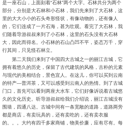
是一座石山，上面刻着“石林”两个大字。石林共分为两个
部分，分别是大石林和小石林，我们先来到了大石林，这
里的大大小小的石头奇形怪状，有像动物的，还有像人
的，它们连成了一片石海，甚为壮观。看完了大石林，我
们随着导游叔叔来到了小石林，这里的石头没有大石林
大，因此而得名。小石林的石山凸凹不平，姿态万千，穿
行其间，只见怪石林立。
第二天我们来到了中国四大古城之一的丽江古城，它
拥有着悠久的历史，保留了古代建筑的风格，古朴的元素
与现代的美相结合，景色宜人。在这儿，你可以买到云南
的特产—普洱茶，又可以感受到云南人的热情。到了古城
门口，首先可以看到两座大水车，它们好像诉说着古城悠
久的文化历史。听导游叔叔给我们介绍说，丽江古城没有
围墙，四通八达。古城中间有一条宽敞的道路，道路两旁
都是商店，有卖玩具的，还有卖吃的，还有卖衣服
的。。。大约有四千多家商铺，物美价廉，应有尽有。每