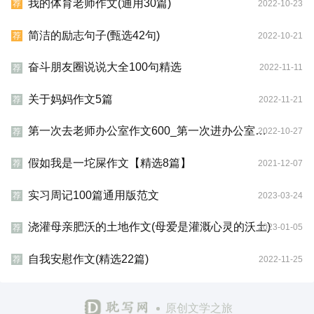
我的体育老师作文(通用30篇)
2022-10-23
荐
简洁的励志句子(甄选42句)
2022-10-21
荐
奋斗朋友圈说说大全100句精选
2022-11-11
荐
关于妈妈作文5篇
2022-11-21
荐
第一次去老师办公室作文600_第一次进办公室作文800字
2022-10-27
荐
假如我是一坨屎作文【精选8篇】
2021-12-07
荐
实习周记100篇通用版范文
2023-03-24
荐
浇灌母亲肥沃的土地作文(母爱是灌溉心灵的沃土)
2023-01-05
荐
自我安慰作文(精选22篇)
2022-11-25
荐
原创文学之旅