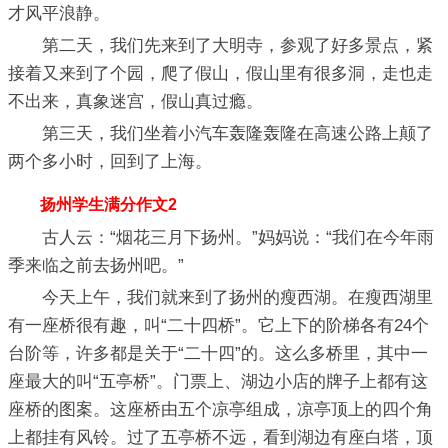
才风平浪静。
第二天，我们先来到了大明寺，参观了好多景点，紧
接着又来到了个园，爬了假山，假山里有很多洞，走也走
不出来，真象迷宫，假山真过瘾。
第三天，我们坐着小汽车轰隆轰隆在高速公路上颠了
两个多小时，回到了上海。
扬州学生满分作文2
古人云：“烟花三月下扬州。”妈妈说：“我们在今年雨
季来临之前去扬州吧。”
今天上午，我们就来到了扬州的瘦西湖。在瘦西湖里
有一座桥很有趣，叫“二十四桥”。它上下的阶梯各有24个
台阶等，许多都是关于“二十四”的。这么多桥里，其中一
座最大的叫“五亭桥”。门票上、湖边小店的牌子上都有这
座桥的图案。这座桥由五个凉亭组成，凉亭顶上的四个角
上都挂有风铃。过了五亭桥不远，看到湖边有座白塔，顶