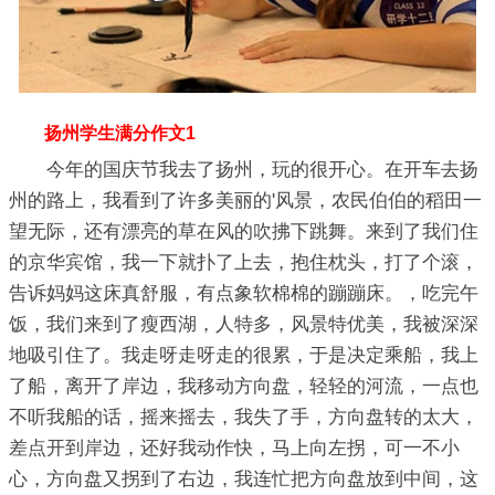
扬州学生满分作文1
今年的国庆节我去了扬州，玩的很开心。在开车去扬
州的路上，我看到了许多美丽的'风景，农民伯伯的稻田一
望无际，还有漂亮的草在风的吹拂下跳舞。来到了我们住
的京华宾馆，我一下就扑了上去，抱住枕头，打了个滚，
告诉妈妈这床真舒服，有点象软棉棉的蹦蹦床。，吃完午
饭，我们来到了瘦西湖，人特多，风景特优美，我被深深
地吸引住了。我走呀走呀走的很累，于是决定乘船，我上
了船，离开了岸边，我移动方向盘，轻轻的河流，一点也
不听我船的话，摇来摇去，我失了手，方向盘转的太大，
差点开到岸边，还好我动作快，马上向左拐，可一不小
心，方向盘又拐到了右边，我连忙把方向盘放到中间，这