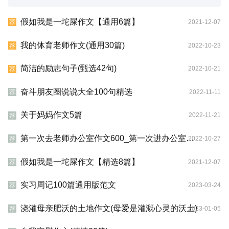
假如我是一坨屎作文【通用6篇】
2021-12-07
荐
我的体育老师作文(通用30篇)
2022-10-23
荐
简洁的励志句子(甄选42句)
2022-10-21
荐
奋斗朋友圈说说大全100句精选
2022-11-11
荐
关于妈妈作文5篇
2022-11-21
荐
第一次去老师办公室作文600_第一次进办公室作文800字
2022-10-27
荐
假如我是一坨屎作文【精选8篇】
2021-12-07
荐
实习周记100篇通用版范文
2023-03-24
荐
浇灌母亲肥沃的土地作文(母爱是灌溉心灵的沃土)
2023-01-05
荐