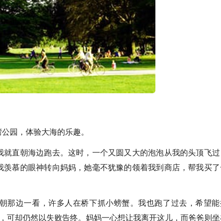
公园，体验大海的乐趣。
就直朝海边跑去。这时，一个又圆又大的泡泡从我的头顶飞过
我羡慕的眼神转向妈妈，她毫不犹豫的领着我到商店，帮我买了
那边一看，许多人在桥下抓小螃蟹。我也跑了过去，希望能
来，可却仍然以失败告终。妈妈一心想让我离开这儿，而爸爸则坐