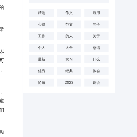
的
精选
作文
通用
心得
范文
句子
常
工作
的人
关于
个人
大全
总结
以
最新
实习
什么
可
，
优秀
经典
体会
简短
2023
说说
，
道
们
呦