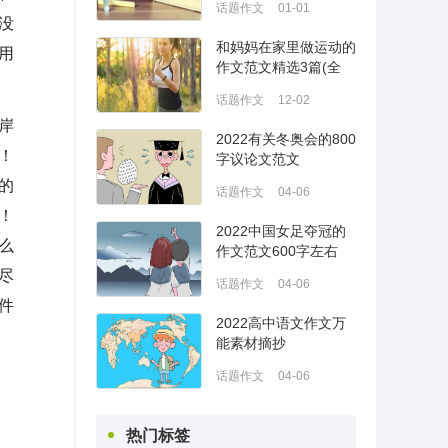
话题作文
01-01
没
和妈妈在家里做运动的
用
作文范文精选3篇(全
文)
话题作文
12-02
岸
2022有关冬奥会的800
！
字议论文范文
的
话题作文
04-06
！
2022中国女足夺冠的
么
作文范文600字左右
尽
话题作文
04-06
件
2022高中语文作文万
能素材摘抄
话题作文
04-06
热门标签