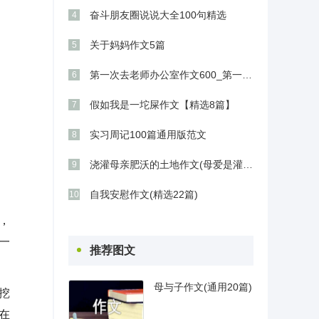
奋斗朋友圈说说大全100句精选
4
关于妈妈作文5篇
5
第一次去老师办公室作文600_第一次进办公室作文800字
6
假如我是一坨屎作文【精选8篇】
7
实习周记100篇通用版范文
8
浇灌母亲肥沃的土地作文(母爱是灌溉心灵的沃土)
9
自我安慰作文(精选22篇)
10
，
一
推荐图文
母与子作文(通用20篇)
挖
在