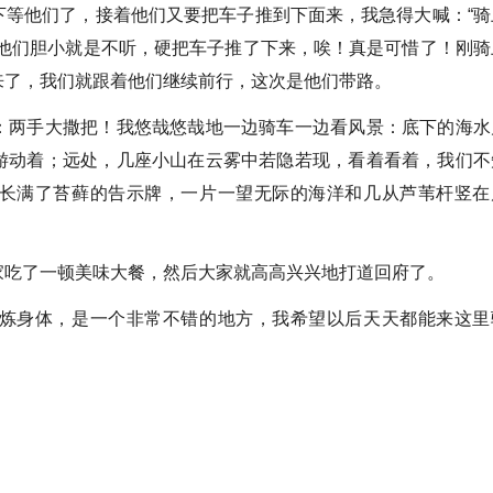
下等他们了，接着他们又要把车子推到下面来，我急得大喊：“骑
可他们胆小就是不听，硬把车子推了下来，唉！真是可惜了！刚骑
来了，我们就跟着他们继续前行，这次是他们带路。
两手大撒把！我悠哉悠哉地一边骑车一边看风景：底下的海水
游动着；远处，几座小山在云雾中若隐若现，看着看着，我们不
长满了苔藓的告示牌，一片一望无际的海洋和几从芦苇杆竖在
吃了一顿美味大餐，然后大家就高高兴兴地打道回府了。
身体，是一个非常不错的地方，我希望以后天天都能来这里