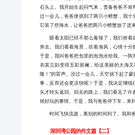
石头上。我开始生起闷气来，责备爸爸不肯
过一会儿，爸爸便抓到了两只小螃蟹，我十
它装了些海水，让爸爸把两只小螃蟹放了进
眼看太阳已经不那么毒辣了，我们拎着袋
奔去。我们看着海景，吹着海风，心情十分
于是，我叫爸爸把包里的泡泡水给我。一阵
衣裳立刻变得五彩斑斓，给这美丽的大海又
隆！“的雷声。没过一会儿，天空就下起了
事，反而还会更凉快呢！于是，我决定继续
头才转头返回。回去的路上，我们看见了许
很好玩的事情。于是，我与爸爸停下车，来
时间飞快流逝，离别的时间到了。我和爸
深圳湾公园的作文篇【二】