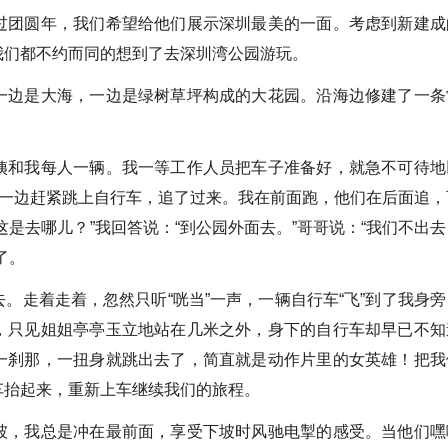
团圆年，我们希望给他们展示深圳最美的一面。考虑到新建成
我们都不约而同的想到了去深圳湾公园游玩。
边是大海，一边是绿树草坪构成的大花园。沿海边修建了一条
和我每人一辆。我一等工作人员把车子准备好，就急不可待地
，一边赶紧跳上自行车，追了过来。我在前面跑，他们在后面追，
是去哪儿？”我回答说：“到公园外面去。”哥哥说：“我们不出去
了。
走着走着，忽然只听“咣当”一声，一辆自行车“飞”到了我身旁
，只见姐姐亭亭玉立地站在几米之外，身下的自行车却早已不知
一刹那，一扭身就跳出去了，简直就是动作片里的女英雄！把我
车抬起来，重新上车继续我们的旅程。
，我总是冲在最前面，享受下坡时风驰电掣的感受。当他们嘿