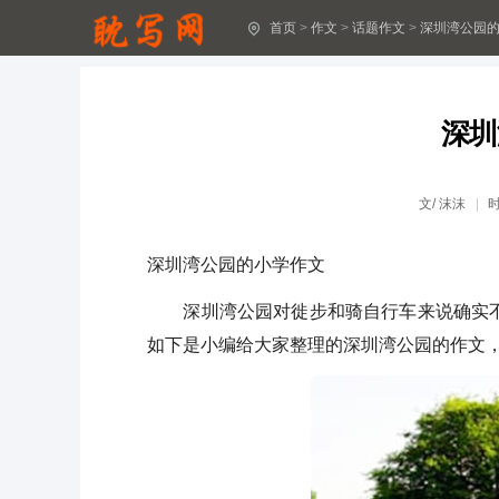
首页
>
作文
>
话题作文
>
深圳湾公园
圣诞节作文5篇(实用)
关于助人作文(汇编15篇)
深圳
[经典]下雪了作文15篇
难忘的春游作文(汇编4篇)
文/
沫沫
珍爱生命作文精品7篇
深圳湾公园的小学作文
关于温暖作文(优秀)
深圳湾公园对徙步和骑自行车来说确实不错
我和妈妈作文800字(精选37篇)
如下是小编给大家整理的深圳湾公园的作文
和妈妈一起作文600字(精选23篇)
我和妈妈作文300字(30篇)
描写人物的作文15篇