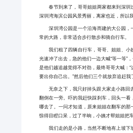
春节到来了，哥哥姐姐两家都来到深圳过
深圳湾海滨公园风景秀丽，离家也近，所以
深圳湾公园是一个沿海而建的大公园，一
常的大路，非常适合步行散步和骑自行车。
我们租了四辆自行车，哥哥、姐姐、小姨
光速冲了出去，急的他们一边大喊“等一等”
是他们越追越觉得不对劲，最终哥哥大喊：“这
要出你自己出。”然后他们三个就放弃追赶我
无奈之下，我只好掉头跟大家走小路回去。
翻倒在一旁。吓的我赶快踩刹车，回头一看
哪去了。一问才知道，原来姐姐在翻车的那
惊得目瞪口呆，过了半晌，小姨才帮姐姐把
我们走的是小路，当然不断地有上坡下坡