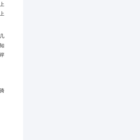
上
上
几
知
岸
骑