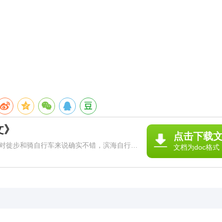
文》
点击下载
对徙步和骑自行车来说确实不错，滨海自行车
文档为doc格式
动车行驶。如下是小编给大家整理的深圳湾公