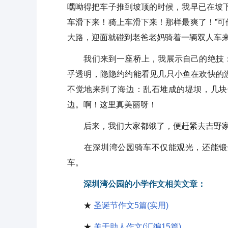
嘿呦得把车子推到坡顶的时候，我早已在坡
车滑下来！骑上车滑下来！那样最爽了！”
大路，迎面就碰到老爸老妈骑着一辆双人车
我们来到一座桥上，我展示自己的绝技：
乎透明，隐隐约约能看见几只小鱼在欢快的
不觉地来到了海边：乱石堆成的堤坝，几块
边。啊！这里真美丽呀！
后来，我们大家都饿了，便赶紧去吉野家
在深圳湾公园骑车不仅能观光，还能锻炼
车。
深圳湾公园的小学作文相关文章：
★
圣诞节作文5篇(实用)
★
关于助人作文(汇编15篇)