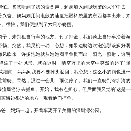
帮忙。爸爸听到了我的责备声，起身加入到捉螃蟹的大军中去，
分兴奋。妈妈则用闪电般的速度把塑料袋里的东西都拿出来，并
来。很快，我们便抓到了六只小螃蟹。
子，来到租自行车的地方。付了押金，我们骑上自行车沿着海
舒畅。突然，我灵机一动，心想：如果边骑边吹泡泡那该多好啊
海风吹来，许多泡泡就从泡泡圈里鱼贯而出，阳光一照射，透明
增添了一处风景。就在这时，晴空万里的天空中突然响起了“隆
蒙蒙细雨。妈妈问我要不要掉头返回，我心想：这么小的雨也没什
往前骑。果然，没过一会儿，雨便停了。我们一直骑到深圳湾的
多渔民游泳去捕鱼。开始，我有点担心，但后面我又觉的'这是一
到离海边很近的地方，观看他们捕鱼。
爸、妈妈一起，开着车离开了美丽的深圳湾公园。