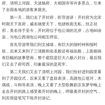
府、清明上河园、天波杨府、大相国寺等许多景点，引来
了全国各地的游客来观光。
第一天，我们去了开封府，听导游讲：开封府为北宋
时期天下首府，威名驰誉天下，包拯铁面无私，扶正祛
邪，美名传于至今，开封府位于包公湖的北岸，占地60余
亩，与包公西湖包公祠相互呼应。
首先导游带我们到文城墙，有巨大的报时钟和报时
鼓，后来又来到了三清殿和佑圣殿还有福佑殿，上面都画
有巨幅的故事壁画，整个庭院是巨大八极八封台，最后我
们又去了府司西，印象最深的是死牢。
第二天我们又去了清明上河园，我们恰好进到园里看
到了开园仪式，后来又看了盘鼓表演，高跷包公巡河，木
偶戏，斗狗等表演，晚上又看了大型歌舞剧京东梦华晚上
走在开封的路上感受着开封的晚上，呼吸着开封的空气，
到宾馆提笔写下啦开封游记。