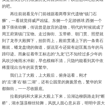
的吧。
再往前就看见午门前雄踞着两尊宋代遗物“镇门石
狮”，一看就觉得威严凶猛。东侧一个足踏锈球;西侧一个
膝下偎依幼狮，传说曾是故宫的遗物，明代的'时候就成了
周王府第镇门宝物。走过御街、玉带桥、朝门贯、照壁就
到了龙亭大殿脚下，拾阶而上，殿前贯通上下的一条青石
雕就，蟠龙盘绕的御道，据说至今还留有赵匡胤当年的马
蹄印迹。而象征着帝王标志的“九龙”已不知经过多少年的
风吹沙掩雨水冲刷，早也模糊不清，只隐约能看到其中依
稀显现出当年的富贵繁华。
我们上了大殿，上大殿后，俯身远看，刚才
的“左‘潘’右‘杨’二湖”，还有公园里的旖旎景色，繁华的宋
都御街，一一尽收眼底。
拉着妈妈和大家从大殿上下来，沿湖边柳荫路走到“断
桥”，湖水荡漾柳丝轻舞，风抚人面心意从容，明明中原大