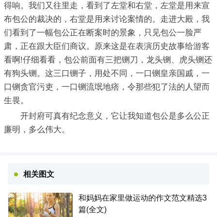
得响。我们又往里走，看到了左堂和右堂，左堂是用来宣
布包公的裁决的，右堂是用来讨论案情的。走进大殿，我
们看到了一幅包公正在断案时的景象，只见包公一脸严
肃，正在跟大臣们商议。原来这是在表演历史故事给游客
看啊!仔细看看，包公前面有三把铡刀，龙头铡、虎头铡还
有狗头铡。这三口铡子，用处不同，一口铡皇亲国戚，一
口铡贪官污吏，一口铡流氓地痞，令那些犯了法的人望而
生畏。
开封府可真有纪念意义，它让我知道包公是多么公正
廉明，多么伟大。
相关图文
和妈妈在家里做运动的作文范文精选3
篇(全文)