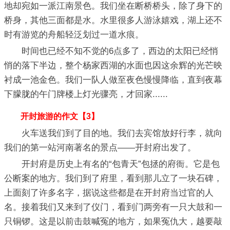
地却宛如一派江南景色。我们坐在断桥桥头，除了身下的
桥身，其他三面都是水。水里很多人游泳嬉戏，湖上还不
时有游览的舟船轻泛划过一道水痕。
时间也已经不知不觉的6点多了，西边的太阳已经悄
悄的落下半边，整个杨家西湖的水面也因这余辉的光芒映
衬成一池金色。我们一队人做至夜色慢慢降临，直到夜幕
下朦胧的午门牌楼上灯光骤亮，才回家......
开封旅游的作文【3】
火车送我们到了目的地。我们去宾馆放好行李，就向
我们的第一站河南著名的景点——开封府出发了。
开封府是历史上有名的“包青天”包拯的府衙。它是包
公断案的地方。我们到了府里，看到那儿立了一块石碑，
上面刻了许多名字，据说这些都是在开封府当过官的人
名。接着我们又来到了仪门，看到门两旁有一只大鼓和一
只铜锣。这是以前击鼓喊冤的地方，如果冤仇大，越要敲