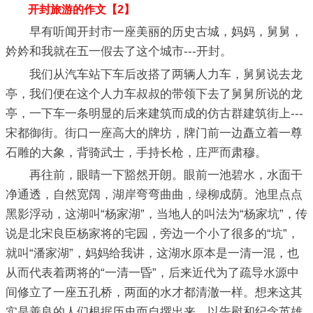
开封旅游的作文【2】
早有听闻开封市一座美丽的历史古城，妈妈，舅舅，
妗妗和我就在五一假去了这个城市---开封。
我们从汽车站下车后改搭了两辆人力车，舅舅说去龙
亭，我们便在这个人力车叔叔的带领下去了舅舅所说的龙
亭，一下车一条明显的后来建筑而成的仿古群建筑街上---
宋都御街。街口一座高大的牌坊，牌门前一边矗立着一尊
石雕的大象，背骑武士，手持长枪，庄严而肃穆。
再往前，眼睛一下豁然开朗。眼前一池碧水，水面干
净通透，自然宽阔，湖岸弯弯曲曲，绿柳成荫。池里点点
黑影浮动，这湖叫“杨家湖”，当地人的叫法为“杨家坑”，传
说是北宋良臣杨家将的宅园，旁边一个小了很多的“坑”，
就叫“潘家湖”，妈妈给我讲，这湖水原本是一清一混，也
从而代表着两将的“一清一昏”，后来近代为了疏导水源中
间修立了一座五孔桥，两面的水才都清澈一样。想来这其
实是善良的人们根据历史而自撰出来，以告慰和纪念英雄