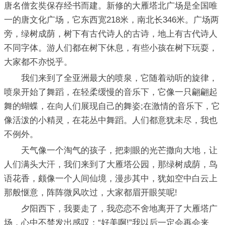
唐名僧玄奘保存经书而建。新修的大雁塔北广场是全国唯
一的唐文化广场，它东西宽218米，南北长346米。广场两
旁，绿树成荫，树下有古代诗人的古诗，地上有古代诗人
不同字体。游人们都在树下休息，有些小孩在树下玩耍，
大家都不亦悦乎。
我们来到了全亚洲最大的喷泉，它随着动听的旋律，
喷泉开始了舞蹈，在轻柔缓慢的音乐下，它像一只翩翩起
舞的蝴蝶，在向人们展现自己的舞姿;在激情的音乐下，它
像活泼的小精灵，在花丛中舞蹈。人们都意犹未尽，我也
不例外。
天气像一个淘气的孩子，把刺眼的光芒撒向大地，让
人们满头大汗，我们来到了大雁塔公园，那绿树成荫，鸟
语花香，颇像一个人间仙境，漫步其中，犹如空中白云上
那般惬意，阵阵微风吹过，大家都眉开眼笑呢!
夕阳西下，我要走了，我恋恋不舍地离开了大雁塔广
场，心中不禁发出感叹：“好美啊!”我以后一定会再会来