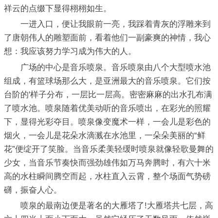
祥云的点缀下显得栩栩如生。
一进入口，便让我眼前一亮，我踩着青灰的浮雕来到
了唐朝伟人的雕塑面前，看着他们一副豪爽的神情，我心
想：我应该努力学习成为伟大的人。
广场的中心是音乐喷泉。音乐喷泉由八个大型喷水池
组成，有篮球场那么大，是亚洲最大的音乐喷泉。它们按
台阶的'样子分布，一层比一层高。密密麻麻的出水孔布满
了喷水池。喷泉随着优美动听的音乐喷出，在彩光的照耀
下，显得光彩夺目。喷泉像变魔术一样，一会儿是彩色的
烟火，一会儿是花朵水滴溅在水池里，一朵朵美丽的“鲜
花”便绽开了笑脸。当音乐柔美轻缓时喷泉就像轻歌曼舞的
少女，当音乐节奏快而强劲雄伟如万马奔腾时，有六十米
高的水柱瞬间腾空而起，水柱直入云霄，整个场面气势磅
礴，振奋人心。
喷泉的最南边便是著名的大雁塔了!大雁塔共七层，高