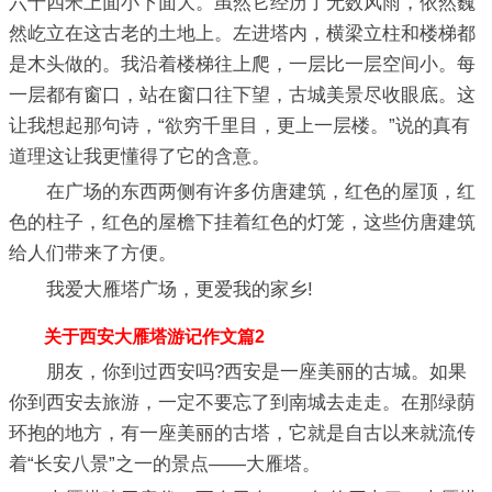
六十四米上面小下面大。虽然它经历了无数风雨，依然巍
然屹立在这古老的土地上。左进塔内，横梁立柱和楼梯都
是木头做的。我沿着楼梯往上爬，一层比一层空间小。每
一层都有窗口，站在窗口往下望，古城美景尽收眼底。这
让我想起那句诗，“欲穷千里目，更上一层楼。”说的真有
道理这让我更懂得了它的含意。
在广场的东西两侧有许多仿唐建筑，红色的屋顶，红
色的柱子，红色的屋檐下挂着红色的灯笼，这些仿唐建筑
给人们带来了方便。
我爱大雁塔广场，更爱我的家乡!
关于西安大雁塔游记作文篇2
朋友，你到过西安吗?西安是一座美丽的古城。如果
你到西安去旅游，一定不要忘了到南城去走走。在那绿荫
环抱的地方，有一座美丽的古塔，它就是自古以来就流传
着“长安八景”之一的景点——大雁塔。