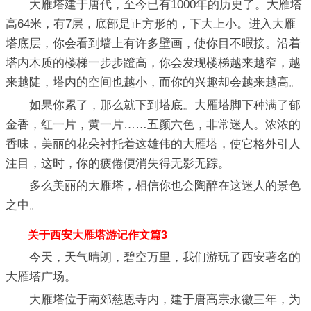
大雁塔建于唐代，至今已有1000年的历史了。大雁塔
高64米，有7层，底部是正方形的，下大上小。进入大雁
塔底层，你会看到墙上有许多壁画，使你目不暇接。沿着
塔内木质的楼梯一步步蹬高，你会发现楼梯越来越窄，越
来越陡，塔内的空间也越小，而你的兴趣却会越来越高。
如果你累了，那么就下到塔底。大雁塔脚下种满了郁
金香，红一片，黄一片……五颜六色，非常迷人。浓浓的
香味，美丽的花朵衬托着这雄伟的大雁塔，使它格外引人
注目，这时，你的疲倦便消失得无影无踪。
多么美丽的大雁塔，相信你也会陶醉在这迷人的景色
之中。
关于西安大雁塔游记作文篇3
今天，天气晴朗，碧空万里，我们游玩了西安著名的
大雁塔广场。
大雁塔位于南郊慈恩寺内，建于唐高宗永徽三年，为