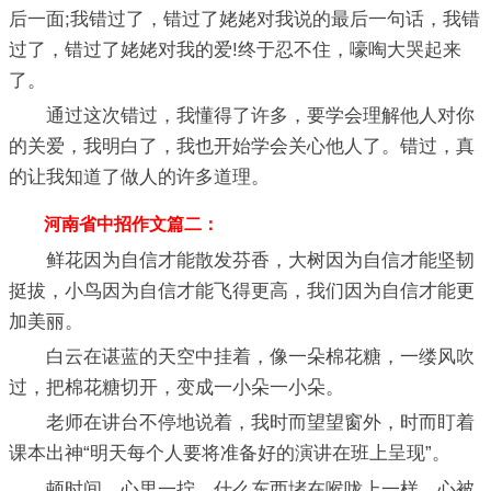
后一面;我错过了，错过了姥姥对我说的最后一句话，我错
过了，错过了姥姥对我的爱!终于忍不住，嚎啕大哭起来
了。
通过这次错过，我懂得了许多，要学会理解他人对你
的关爱，我明白了，我也开始学会关心他人了。错过，真
的让我知道了做人的许多道理。
河南省中招作文篇二：
鲜花因为自信才能散发芬香，大树因为自信才能坚韧
挺拔，小鸟因为自信才能飞得更高，我们因为自信才能更
加美丽。
白云在谌蓝的天空中挂着，像一朵棉花糖，一缕风吹
过，把棉花糖切开，变成一小朵一小朵。
老师在讲台不停地说着，我时而望望窗外，时而盯着
课本出神“明天每个人要将准备好的演讲在班上呈现”。
顿时间，心里一拧，什么东西堵在喉咙上一样，心被