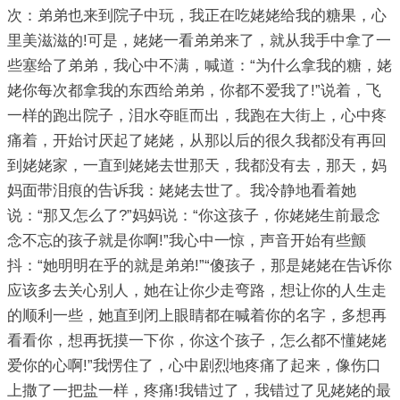
次：弟弟也来到院子中玩，我正在吃姥姥给我的糖果，心
里美滋滋的!可是，姥姥一看弟弟来了，就从我手中拿了一
些塞给了弟弟，我心中不满，喊道：“为什么拿我的糖，姥
姥你每次都拿我的东西给弟弟，你都不爱我了!”说着，飞
一样的跑出院子，泪水夺眶而出，我跑在大街上，心中疼
痛着，开始讨厌起了姥姥，从那以后的很久我都没有再回
到姥姥家，一直到姥姥去世那天，我都没有去，那天，妈
妈面带泪痕的告诉我：姥姥去世了。我冷静地看着她
说：“那又怎么了?”妈妈说：“你这孩子，你姥姥生前最念
念不忘的孩子就是你啊!”我心中一惊，声音开始有些颤
抖：“她明明在乎的就是弟弟!”“傻孩子，那是姥姥在告诉你
应该多去关心别人，她在让你少走弯路，想让你的人生走
的顺利一些，她直到闭上眼睛都在喊着你的名字，多想再
看看你，想再抚摸一下你，你这个孩子，怎么都不懂姥姥
爱你的心啊!”我愣住了，心中剧烈地疼痛了起来，像伤口
上撒了一把盐一样，疼痛!我错过了，我错过了见姥姥的最