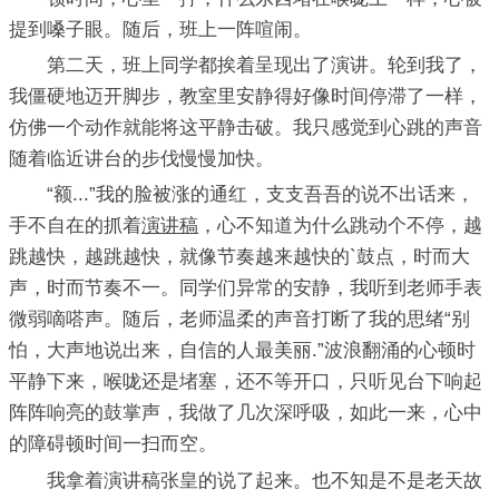
提到嗓子眼。随后，班上一阵喧闹。
第二天，班上同学都挨着呈现出了演讲。轮到我了，
我僵硬地迈开脚步，教室里安静得好像时间停滞了一样，
仿佛一个动作就能将这平静击破。我只感觉到心跳的声音
随着临近讲台的步伐慢慢加快。
“额...”我的脸被涨的通红，支支吾吾的说不出话来，
手不自在的抓着
演讲稿
，心不知道为什么跳动个不停，越
跳越快，越跳越快，就像节奏越来越快的`鼓点，时而大
声，时而节奏不一。同学们异常的安静，我听到老师手表
微弱嘀嗒声。随后，老师温柔的声音打断了我的思绪“别
怕，大声地说出来，自信的人最美丽.”波浪翻涌的心顿时
平静下来，喉咙还是堵塞，还不等开口，只听见台下响起
阵阵响亮的鼓掌声，我做了几次深呼吸，如此一来，心中
的障碍顿时间一扫而空。
我拿着演讲稿张皇的说了起来。也不知是不是老天故