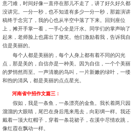
意刁难，时间好像一直停在那儿不走了，讲了好久好久都
没讲完。一分一秒，也不知道有多少一分一秒，那篇演讲
稿终于念完了，我的心也从半空中落了下来。回到座位
上，摊开手掌一看，一手心全是汗水。同学们的掌声响了
起来，老师脸上也露出了微笑。他们激励着我，告诉我自
信是美丽的。
每个人都是美丽的，每个人身上都有着不同的闪光
点，那是美的，自信亦是一种美。因为自信，一个个美丽
的梦悄然而至。一声清脆的鸟叫，一片新嫩的绿叶，一缕
和煦的清风，都是美丽的点点星光。
河南省中招作文篇三：
假如，我是一条鱼，一条漂亮的金鱼。我长着两只园
溜溜的大眼睛，尾巴在身后甩来甩去，向彩绸一样。我还
戴着一顶大红帽子，穿着一条花裙子，在溪中尽情欢跳，
像红霞在飘动一样。