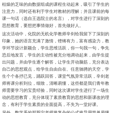
枯燥的乏味的由数据组成的课程生动起来，吸引了学生的
注意力，同时还有利于学生对教材的理解；并且课前的每
课一句话（选自王选院士的名言），对学生进行了深刻的
思想教育，要想把事情做好，首先做好人。
这次活动中，化院的无机化学教师辛剑给我留下了深刻的
印象，她的语言充满了激情，铿锵有力，富有感染力，教
学环节设计新颖合，学生思维活跃，你一句我一句，争先
恐后地发言，学生的主动性被充分地调动起来，由学生提
出问题，并由学生逐个解答，让学生开动脑筋，充分表达
自己的思想观点，给学生自由自在、任意驰骋的天空，学
生个个各抒已见，踊跃回答，课堂气氛异常活跃，辛剑老
师将课分析到位，细致，清晰易懂，这些都是我们青年教
师需要学习的宝贵经验，同时这次课对学生进行了一场生
动的思想教育，充分体现了素质教育的思想和新课改的理
念，有利于学生素质的全面提高，不失为一堂好课。
另外，数学系的郑斯宁老师将复杂的公式推导用简单易懂