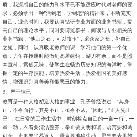
质，我深感自己的能力和水平已不能适应时代对老师的要
求，必须拿出一种”活到老，学到老“的精神来，不断充实
自己，业余时间，我要认真钻研专业方面的业务书籍，提
高自己的理论水平，同时要博览群书，阅读与专业相关的
业务书籍，“他山之石，可以攻玉“，采众家之长，补自己
之短，同时，认真吸老教师的课，学习他们的第一个优
点，力争在授课时能做到高屋建瓴，游刃有余，而不是照
本宣科，索然无味，使学生在畅游历史知识的海洋时，掌
握一定的生存技能，培养热爱生活，热爱祖国的美好感
情，增强识别真善美和假恶丑的能力。
3、严于律已
教育是一种人格塑造人格的事业，孔子曾经说过：“其身
正，不令而行，其身不正，虽令不从。”因此，“正人先正
已”，在日常的工作生活中，时刻检点自己的一言一行，一
举一动，衣着要清洁整齐，举止要文明和谐，语言要和蔼
可亲，态度要平易近人，语言要准确生动，思想要表里如