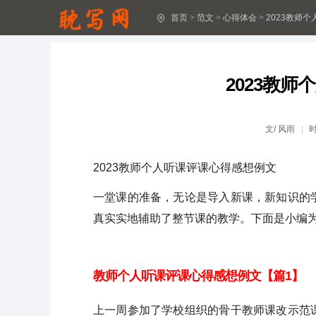
首页
>
范文
>
心得体会
>
2023教师
十八岁成人礼心得体会(精选30篇)
2024最新生产安全感受体会16篇
2023教
2024年“安全生产”心得感想(13篇最新)
安全生产工作2024心得收获11篇
文/
风雨
深入思考安全生产问题总结心得体会(14篇)
2023教师个人听课评课心得感想例文
安全生产工作阶段心得感受15篇最新
一堂课的准备，无论是导入新课，新知识的
安全生产阶段感想体会12篇最新
真实实地辅助了整节课的教学。下面是小编为
安全生产心得感受17篇最新范文
教师个人听课评课心得感想例文【篇1】
2024全国安全生产月心得体会(精选15篇)
上一周参加了学校组织的骨干教师课改示范
安全生产心得体会16篇