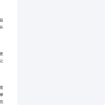
益
从
更
让
度
够
也