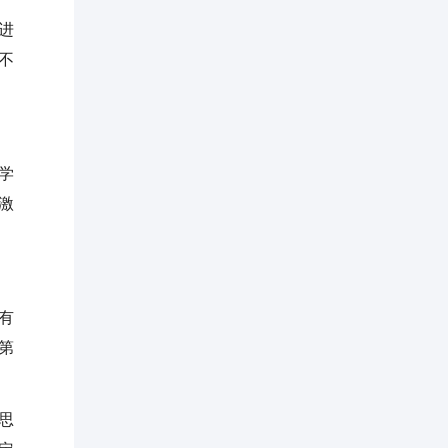
进
不
学
激
有
第
思