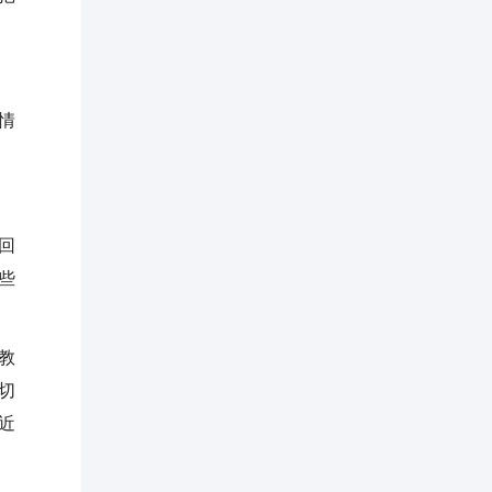
情
回
些
教
切
近