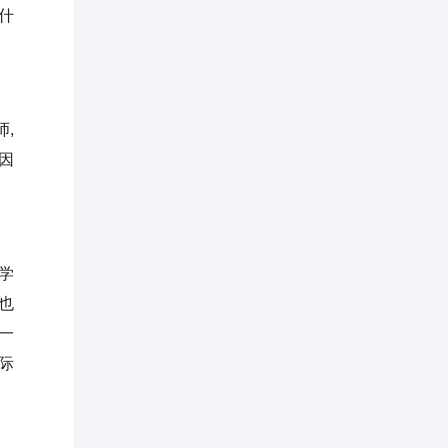
什
,
因
学
也
一
际