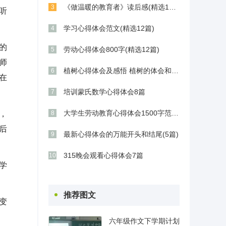
《做温暖的教育者》读后感(精选11篇)
3
听
学习心得体会范文(精选12篇)
4
的
劳动心得体会800字(精选12篇)
5
师
植树心得体会及感悟 植树的体会和感想(9篇)
6
在
培训蒙氏数学心得体会8篇
7
大学生劳动教育心得体会1500字范文五篇
，
8
后
最新心得体会的万能开头和结尾(5篇)
9
315晚会观看心得体会7篇
10
学
推荐图文
变
六年级作文下学期计划