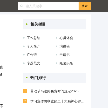
相关栏目
工作总结
心得体会
个人简介
演讲稿
广告语
申请书
专题范文
经验头条
真
!
热门排行
劳动节高速路免费时间规定2023
1
学习宣传贯彻党的二十大精神心得体会(精选8篇)
2
不