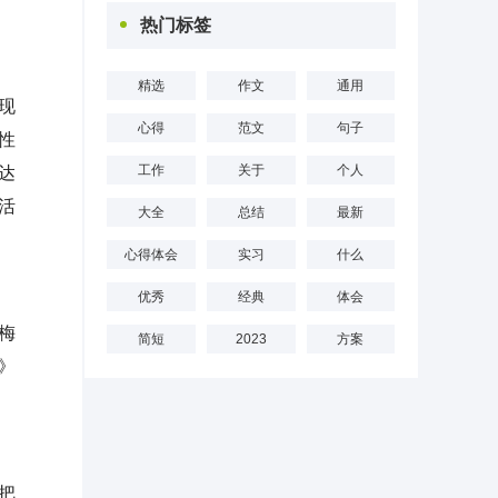
热门标签
精选
作文
通用
现
心得
范文
句子
性
工作
关于
个人
达
活
大全
总结
最新
心得体会
实习
什么
优秀
经典
体会
梅
简短
2023
方案
》
把