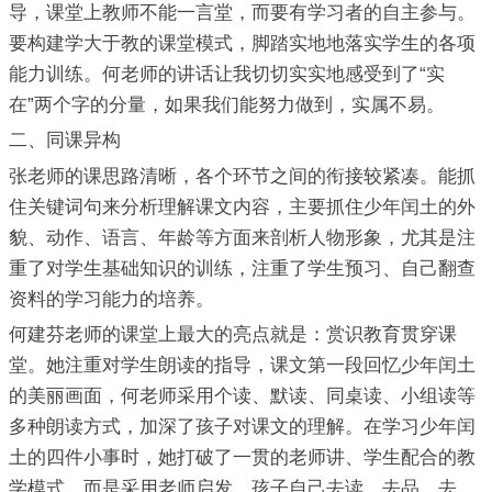
导，课堂上教师不能一言堂，而要有学习者的自主参与。
要构建学大于教的课堂模式，脚踏实地地落实学生的各项
能力训练。何老师的讲话让我切切实实地感受到了“实
在”两个字的分量，如果我们能努力做到，实属不易。
二、同课异构
张老师的课思路清晰，各个环节之间的衔接较紧凑。能抓
住关键词句来分析理解课文内容，主要抓住少年闰土的外
貌、动作、语言、年龄等方面来剖析人物形象，尤其是注
重了对学生基础知识的训练，注重了学生预习、自己翻查
资料的学习能力的培养。
何建芬老师的课堂上最大的亮点就是：赏识教育贯穿课
堂。她注重对学生朗读的指导，课文第一段回忆少年闰土
的美丽画面，何老师采用个读、默读、同桌读、小组读等
多种朗读方式，加深了孩子对课文的理解。在学习少年闰
土的四件小事时，她打破了一贯的老师讲、学生配合的教
学模式。而是采用老师启发，孩子自己去读，去品，去