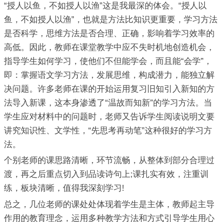
“授人以鱼，不如授人以渔”这是我最深的体会。“授人以
鱼，不如授人以渔”，也就是方法比知识更重要，学习方法
是否科学，思维方法是否合理、正确，影响着学习效率的
高低。因此，教师在课堂教学中应不失时机地创造机会，
指导学生如何学习，使他们不但能学会，而且能“会学”，
即：掌握语文学习方法，发展思维，构成潜力，能独立解
决问题。许多老师在课的开始运用复习旧知引入新知的方
法导入新课，这本身渗透了“温故而知新”的学习方法。当
学生应对材料中的问题时，老师又告诉学生阅读说明文要
讲究知识性、文学性，“先思考再动笔”这种很好的学习方
法。
个别老师的课思路清晰，环节流畅，从整体到部分合理过
渡，再之后重点切入到品读诗句上;课扎实有效，注重训
练，板块清晰，值得我深刻学习!
总之，几位老师的课处处体现着学生是主体，教师起主导
作用的教育理念，运用多种教学方法和方式引导学生用心