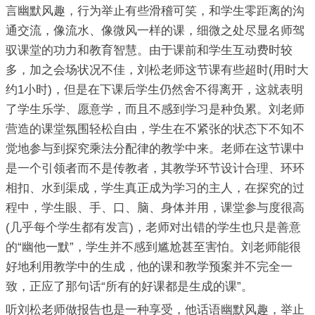
言幽默风趣，行为举止有些滑稽可笑，和学生零距离的沟
通交流，像流水、像微风一样的课，细微之处尽显名师驾
驭课堂的功力和教育智慧。由于课前和学生互动费时较
多，加之会场状况不佳，刘松老师这节课有些超时(用时大
约1小时)，但是在下课后学生仍然舍不得离开，这就表明
了学生乐学、愿意学，而且不感到学习是种负累。刘老师
营造的课堂氛围轻松自由，学生在不紧张的状态下不知不
觉地参与到探究乘法分配律的教学中来。老师在这节课中
是一个引领者而不是传教者，其教学环节设计合理、环环
相扣、水到渠成，学生真正成为学习的主人，在探究的过
程中，学生眼、手、口、脑、身体并用，课堂参与度很高
(几乎每个学生都有发言)，老师对出错的学生也只是善意
的“幽他一默”，学生并不感到尴尬甚至害怕。刘老师能很
好地利用教学中的生成，他的课和教学预案并不完全一
致，正应了那句话“所有的好课都是生成的课”。
听刘松老师做报告也是一种享受，他话语幽默风趣，举止