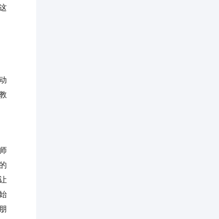
这
动
教
师
的
让
始
朋