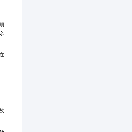
朋
亲
在
故
静