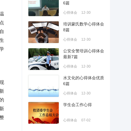
6篇
心得体会
12-30
温
点
培训蒙氏数学心得体会
8篇
自
心得体会
12-30
生
学
公安全警培训心得体会
最新7篇
心得体会
12-30
水文化的心得体会优质
现
6篇
新
心得体会
12-30
的
学生会工作心得
新
整
心得体会
07-02