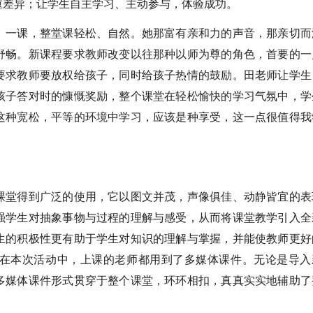
重差异；让学生自主学习、主动参与，体验成功。
》一课，整堂课轻松、自然。她那富有亲和力的声音，那亲切而
舒畅。新课程要求教师改变以往那种以师为尊的角色，首要的一
要求教师要放权给孩子，同时给孩子热情的鼓励。田老师让学生
孩子答对时的慷慨奖励，整个课堂在轻松愉快的学习气氛中，学
这种宽松，平等的环境中学习，应该是种享受，这一点很值得我
课堂得到广泛的使用，它以图文并茂，声像俱佳、动静皆宜的表
强学生对抽象事物与过程的理解与感受，从而将课堂教学引入全
生的积极性更有助于学生对知识的理解与掌握，并能使教师更好
在本次活动中，上课的老师都用到了多媒体课件。无论是导入
多媒体课件形式贯穿于整个课堂，环环相扣，真真实实地辅助了