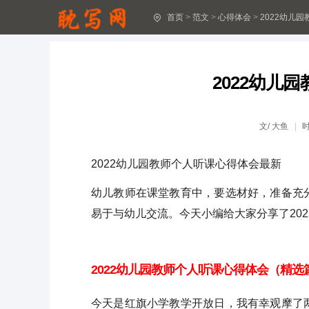
首页
>
范文
>
心得体会
>
2022幼儿
十八岁成人礼心得体会(精选30篇)
2024最新生产安全感受体会16篇
2022幼儿
2024年“安全生产”心得感想(13篇最新)
安全生产工作2024心得收获11篇
文/
大鱼
深入思考安全生产问题总结心得体会(14篇)
2022幼儿园教师个人听课心得体会最新
安全生产工作阶段心得感受15篇最新
幼儿教师在课堂教育中，要选材好，准备充
安全生产阶段感想体会12篇最新
易于与幼儿交流。今天小编给大家分享了20
安全生产心得感受17篇最新范文
2022幼儿园教师个人听课心得体会（精选
2024全国安全生产月心得体会(精选15篇)
今天是红旗小学教学开放日，我有幸观摩了
安全生产心得体会16篇