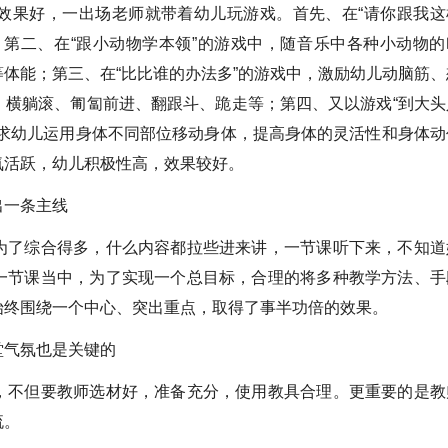
效果好，一出场老师就带着幼儿玩游戏。首先、在“请你跟我这
；第二、在“跟小动物学本领”的游戏中，随音乐中各种小动物的
体能；第三、在“比比谁的办法多”的游戏中，激励幼儿动脑筋、
、横躺滚、匍匐前进、翻跟斗、跪走等；第四、又以游戏“到大头
要求幼儿运用身体不同部位移动身体，提高身体的灵活性和身体动
氛活跃，幼儿积极性高，效果较好。
出一条主线
为了综合得多，什么内容都拉些进来讲，一节课听下来，不知道
一节课当中，为了实现一个总目标，合理的将多种教学方法、手
始终围绕一个中心、突出重点，取得了事半功倍的效果。
堂气氛也是关键的
，不但要教师选材好，准备充分，使用教具合理。更重要的是教
流。