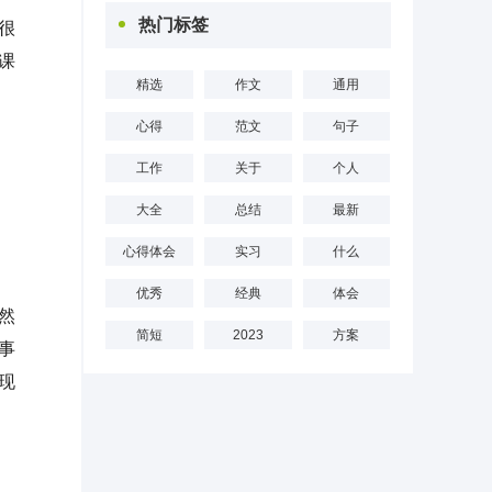
热门标签
很
课
精选
作文
通用
心得
范文
句子
工作
关于
个人
大全
总结
最新
心得体会
实习
什么
优秀
经典
体会
然
简短
2023
方案
事
现