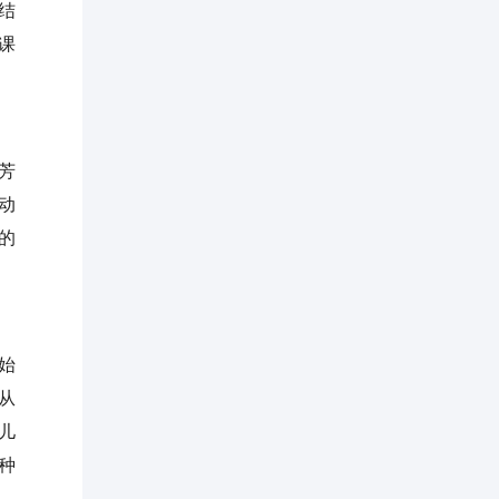
结
课
芳
动
的
始
从
儿
种