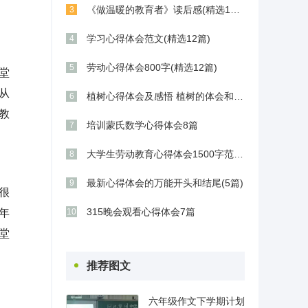
《做温暖的教育者》读后感(精选11篇)
3
学习心得体会范文(精选12篇)
4
劳动心得体会800字(精选12篇)
5
堂
从
植树心得体会及感悟 植树的体会和感想(9篇)
6
教
培训蒙氏数学心得体会8篇
7
大学生劳动教育心得体会1500字范文五篇
8
最新心得体会的万能开头和结尾(5篇)
9
很
315晚会观看心得体会7篇
年
10
堂
推荐图文
六年级作文下学期计划