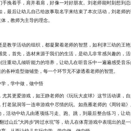
们手挽着手，肩并着肩，好像一对好朋友。刘老师能时刻想到总
扣，最后让幼儿自己给故事取名字来结束了本次活动，刘老师的
主体，教师为主导的理念。
还是教学活动的组织，都凝聚着老师的智慧，如利津三幼的王艳
感觉，首先，选材来源于我们的生活，是幼儿非常感兴趣的，活
别注重幼儿倾听能力的培养，让幼儿在听音乐中一遍遍感受音乐
泉的各种造型做铺垫，每一个环节无不渗透着老师的智慧。
中学，学中做，做中悟
，尤其更爱游戏，如王静老师的《玩玩大皮球》这节活动课，自
，打老鼠洞等一连串游戏中尽情的玩。如燕雁老师的《周转箱》
活动，活动中幼儿由逐项练习走、跑、跳，到最后整合练习，让幼
跳“翻过山丘”大跨步“跨过水坑”等，幼儿在体育游戏中表现出的是一
教育，从而让幼儿在玩中学，学中做，做中悟。