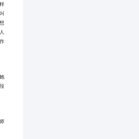
样
叫
想
人
作
她
段
师