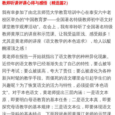
教师听课评课心得与感悟（精选篇2）
我有幸参加了由北京师范大学教育培训中心在泰安六中老
校区举办的“中国教育梦——全国著名特级教师初中语文好
课堂教学观摩活动”。在会上，我有幸聆听了全国著名特级
教师黄厚江的讲座和示范课。让我受益匪浅、感受颇多！
尤其是黄老师的讲座《语文教学的本色追求》，给人以醍
醐灌顶之感！
黄老师在报告一开始就指出了语文教学的种种异化现象。
近些年的语文教学已经渐渐失去了自己的特性，要么被等
同于考试；要么被拔高，夸大了责任；要么被虚化为各种
新兴时髦的教学手段。而僵死的语文哪里会引起学生们的
兴趣呢？为了恢复语文的活力与特性，必须提倡“本色语
文”。对于本色语文，黄老师提出三层内涵：一是语文本
原，即要明白母语教育的基本任务；二是语文本真，即要
探究母语教学的基本规律；三是语文本位，即要体现语文
这一学科的基本特点。下面我就参照黄厚江老师的示范课