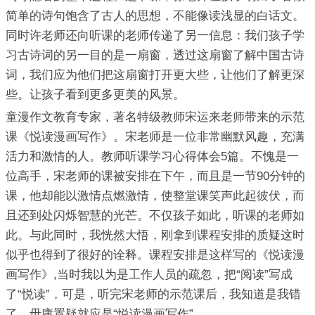
简单的诗句饱含了古人的思想，不能像读浅显的白话文。
同时许老师还向听课的老师传递了另一信息：我们孩子学
习古诗词的另一目的是一扇窗，透过这扇窗了解中国古诗
词，我们应为他们把这扇窗打开更大些，让他们了解更深
些。让孩子看到更多更美的风景。
童漫作文教育专家，著名特级教师宋运来老师带来的示范
课《悦读漫画写作》。宋老师是一位非常幽默风趣，充满
活力和激情的人。教师听课学习心得体会5篇。不愧是一
位高手，宋老师的课被安排在下午，而且是一节90分钟的
课，他却能以激情点燃激情，使整堂课笑声此起彼伏，而
且还到处闪烁智慧的光芒。不仅孩子如此，听课的老师如
此。与此同时，我恍然大悟，刚拿到课程安排的质疑这时
似乎也得到了很好的诠释。课程安排是这样写的《悦读漫
画写作》,当时我以为是工作人员的疏忽，把“阅读”写成
了“悦读”，可是，听完宋老师的示范课后，我知道是我错
了，毋庸置疑就应是“悦读漫画写作”。