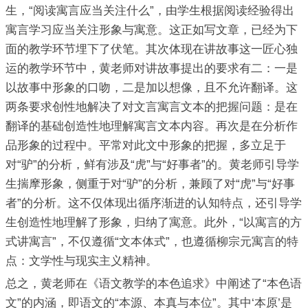
生，“阅读寓言应当关注什么”，由学生根据阅读经验得出
寓言学习应当关注形象与寓意。这正如写文章，已经为下
面的教学环节埋下了伏笔。其次体现在讲故事这一匠心独
运的教学环节中，黄老师对讲故事提出的要求有二：一是
以故事中形象的口吻，二是加以想像，且不允许翻译。这
两条要求创性地解决了对文言寓言文本的把握问题：是在
翻译的基础创造性地理解寓言文本内容。再次是在分析作
品形象的过程中。平常对此文中形象的把握，多立足于
对“驴”的分析，鲜有涉及“虎”与“好事者”的。黄老师引导学
生揣摩形象，侧重于对“驴”的分析，兼顾了对“虎”与“好事
者”的分析。这不仅体现出循序渐进的认知特点，还引导学
生创造性地理解了形象，归纳了寓意。此外，“以寓言的方
式讲寓言”，不仅遵循“文本体式”，也遵循柳宗元寓言的特
点：文学性与现实主义精神。
总之，黄老师在《语文教学的本色追求》中阐述了“本色语
文”的内涵，即语文的“本源、本真与本位”。其中‘本原’是