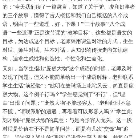
的：“今天我们读了一篇寓言，知道了关于驴、虎和好事者
的三个故事，懂得了古人概括和我们自己概括的八个成
语，明白了一些道理，好，下课！”“三个故事”“八个成
语”“一些道理”正是这节课的“教学目标”，这些都是语文的
目标，为达成这个目标，老师采用课堂对话的方式，生生
对话、师生对话、生本对话，从知识的传授走向知识建
构，追求生成性和创造性、个性化和生命化。
又如，当学生指出“庞然大物”这个成语的时候，老师及时
发现了问题，但又不能简单给出一个成语解释，老师联系
学生生活“前经验”：“姚明在篮球场上叱咤风云，简直是庞
然大物。这个例子行吗？”学生感觉到了“不行”，但“理
由”出现了问题：“‘庞然大物’不能形容人。”老师此时不急
不慌，“请联系驴的遭遇，再看看可以形容人吗？”学生此
刻才明白“庞然大物”的真意：与是否形容人无关。这一段
对话是价值在于不是简单问答，而是有几次“交锋”与“追
问”，通过深入浅出的“理答”促进学生深入思考，并将自己