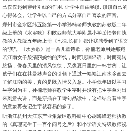
己仅仅起到穿针引线的作用, 让学生自由畅谈, 谈谈自己的
心得体会。让学生以自己的方式分享自己喜欢的声音。
郑州市金水区纬五路第一小学孙楠老师执教的苏教版二年
级上册的《水乡歌》和陕西师范大学附属小学岳怡老师执
教的人教版五年级上册《七律.长征》都让我感受到了语文
的“美”。《水乡歌》是一首儿童诗歌，孙楠老师用她那宛
若江南女子般清丽婉约的声线，时而呢喃轻语，时而宛转
悠扬，像春天里的清风徐徐，又像夏日里的一杯甘冽，让
孩子们在在其曼妙声音的引领下通过一幅幅江南水乡画去
了解江南的美，真的是既入情又入意。小学低年级以学习
生字词为主，孙楠老师在教学生字时并没有把生字单列出
来刻意去讲，而是穿插在了诗句品读中，这样结合着生字
的意象再去记生字就容易的多了。
听浙江杭州大江东产业集聚区教科研中心胡海峰老师执教
的《真理诞生于一百个问号之后》和小学语文特级教师祝