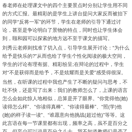
春老师在处理课文中的四个主要景点时分别让学生用不同
的方式汇报。最精彩的是学生上讲台提问大家反而被抬下
的同学“反将一军”的环节，学生在老师的引导下通过讨
论，甚至是争论明白了景物的特点，同时也让学生体会
到，颐和园可以探索的地方远不至于课文的描写。
刘秀云老师则找准了切入点，引导学生展开讨论：“为什么
给予是快乐的?”从而也给了学生个性化阅读的极大空间，
学生的讨论有理有据、精彩纷呈;在辩论的过程中，学生
对“不是获得而是给予，不是炫耀而是关爱”感受得很深。
当然，在听课的过程中我也产生了不断的疑问与思考，不
吐不快，还是写了出来：我们的教师怎么了，上课的语言
怎么会如此惊人地相似，总算是开了眼界。“你觉得他(她)
读得怎么样”、“你读得真棒”、“你读得最棒”、“照(学)他
(她)的样子读一读”、“谁愿意向他挑战(超过他)”等等。这
此言语在每一节课里都有出现，频率之高，虽不是百分之
百，但至少可以说是百分之八十。我不知道教师们是否了