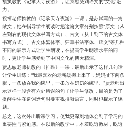
禧执教的《记承天寺夜游》，让我感受到语文的“文化”魅
力。
祝禧老师执教的《记承天寺夜游》一课，是苏轼写的一篇
散文，她在指导学生朗读时把这篇文章分别按照“原文（从
左到右的现代文体书写方式）、古文（从上到下的古文体
书写方式）、古文体繁体字、狂草书法字体、碑文”等几种
不同的展示方式让学生朗读，在提高学生朗读水平的同
时，更让学生感受到了中国文化的博大精深。
贾志敏老师执教的《推敲》一课，最后出示了这样几句话
让学生训练：“我最喜欢的老鸭汤搬上来了，妈妈扯下两条
腿，一条放在我的碗里，一条放在奶奶的碗里。”贾老师出
示这样一段含有六处错误的句子让学生修改，目的是为了
提醒学生在遣词造句时要重视推敲语言，同时也揭示了课
题。
总之，这次外出听课学习，使我更深刻地体会到了学习的
重要性与紧迫感。在以后的教学中，本着吃透教材，吃透