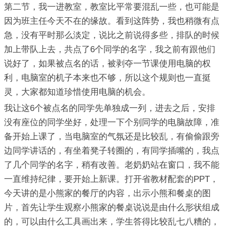
第二节，我一进教室，教室比平常要混乱一些，也可能是
因为班主任今天不在的缘故。看到这阵势，我也稍微有点
急，没有平时那么淡定，说比之前说得多些，排队的时候
加上带队上去，共点了6个同学的名字，我之前有跟他们
说好了，如果被点名的话，被剥夺一节课使用电脑的权
利，电脑室的机子本来也不够，所以这个规则也一直挺
灵，大家都知道珍惜使用电脑的机会。
我让这6个被点名的同学先单独成一列，进去之后，安排
没有座位的同学坐好，处理一下个别同学的电脑故障，准
备开始上课了，当电脑室的气氛还是比较乱，有偷偷跟旁
边同学讲话的，有坐着凳子转圈的，有同学插嘴的，我点
了几个同学的名字，稍有改善。老奶奶站在窗口，我不能
一直维持纪律，要开始上新课。打开省教材配套的PPT，
今天讲的是小熊家的餐厅的内容，出示小熊和餐桌的图
片，首先让学生观察小熊家的餐桌说说是由什么形状组成
的，可以由什么工具画出来，学生答得比较乱七八糟的，