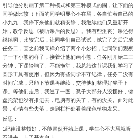
引导他分别画了第二种模式和第三种模式的圆，让下面的
同学做比较（下面的同学明显心不在焉，各自忙着自己的
小九九，我停下来他们就稍安静，我继续他们又重新开
始，教学反思《被听课后的反思》。我有些沮丧）课还得
继续啊，比较完后，让同学们自己试试，试完了之后完成
任务二，画之前我同样介绍了两个小妙招，让同学们观察
了一下小熊的样子，接着让他们画小熊，任务刚开始二三
分钟，下课铃响了。不能拖堂，我总结这节课我们学习了
圆形工具有使用，但因为有些同学不守纪律，任务二没有
时间完成，只能下节课再继续，交待他们整理好凳子下
课。等他们走后，我巡了一圈，凳子大部分人没摆好，键
盘托架也没有推进去，电脑有的关了，有的没关。面对此
景，心情有些失落，走到栏杆处看着绿色植物发呆。
反思：
1纪律没整顿好，不能冒然开始上课，学生心不大焉就听
不进去，上了基本白上。